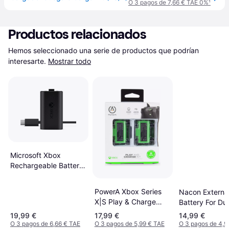
O 3 pagos de 7,66 € TAE 0%
¹
Productos relacionados
Hemos seleccionado una serie de productos que podrían 
interesarte.
Mostrar todo
Microsoft Xbox
Rechargeable Battery
& USB-C Cable
PowerA Xbox Series
Nacon Externa
X|S Play & Charge
Battery For Du
Battery Kit
Edge
19,99 €
17,99 €
14,99 €
O 3 pagos de 6,66 € TAE
O 3 pagos de 5,99 € TAE
O 3 pagos de 4,9