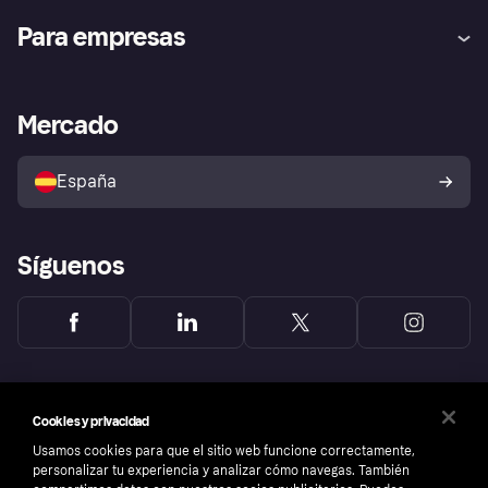
Ayuda
Promesa de protección contra
Para empresas
el fraude
Inicio de sesión
Nuestra promesa
Asistencia al comerciante
Portal de desarrolladores
Klarna app
Bienestar financiero
Acceso empresas
Estado operativo
Mercado
Directorio de tiendas
Configuración de privacidad
Vende con Klarna
Plataformas y socios
Política de protección al
comprador de Klarna
Tu derecho de desistimiento
España
Reclamaciones
Síguenos
Cookies y privacidad
Usamos cookies para que el sitio web funcione correctamente,
personalizar tu experiencia y analizar cómo navegas. También