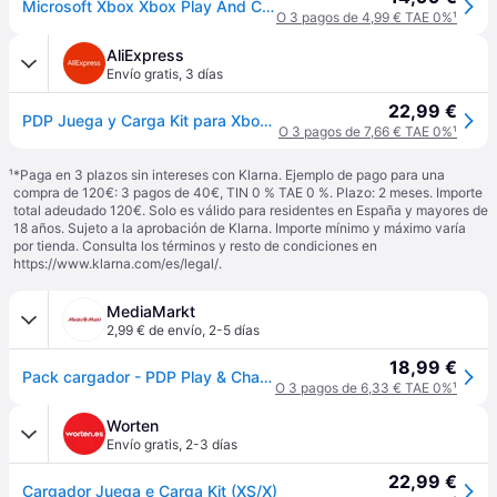
Microsoft Xbox Xbox Play And Charge Kit Battery Controller Naranja
O 3 pagos de 4,99 € TAE 0%
¹
AliExpress
Envío gratis
,
3 días
22,99 €
PDP Juega y Carga Kit para Xbox Series S/X - 20 Horas de Juego
O 3 pagos de 7,66 € TAE 0%
¹
¹
*Paga en 3 plazos sin intereses con Klarna. Ejemplo de pago para una
compra de 120€: 3 pagos de 40€, TIN 0 % TAE 0 %. Plazo: 2 meses. Importe
total adeudado 120€. Solo es válido para residentes en España y mayores de
18 años. Sujeto a la aprobación de Klarna. Importe mínimo y máximo varía
por tienda. Consulta los términos y resto de condiciones en
https://www.klarna.com/es/legal/
.
MediaMarkt
2,99 € de envío
,
2-5 días
18,99 €
Pack cargador - PDP Play & Charge Kit, Para Xbox Serie X y One , Autonomía 20 h, Negro
O 3 pagos de 6,33 € TAE 0%
¹
Worten
Envío gratis
,
2-3 días
22,99 €
Cargador Juega e Carga Kit (XS/X)