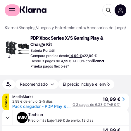
Comprar con Klarna
Para empresas
Klarna
/
Shopping
/
Juegos y Entretenimiento
/
Accesorios de juego
/
Ba
PDP Xbox Series X/S Gaming Play & 
Charge Kit
Batería Portátil
Compara precios desde
14,99 €
a
22,99 €
+
4
Desde 3 pagos de 4,99 € TAE 0% con
Prueba pagos flexibles*
Recomendado
El precio incluye el envío
MediaMarkt
Anuncio
18,99 €
2,99 € de envío
,
2-5 días
O 3 pagos de 6,33 € TAE 0%
¹
Pack cargador - PDP Play & Charge Kit, Para Xbox Serie X y One , Autonomía 20 h, Negro
Techinn
·
Precio más bajo
1,99 € de envío
,
13 días
14,99 €