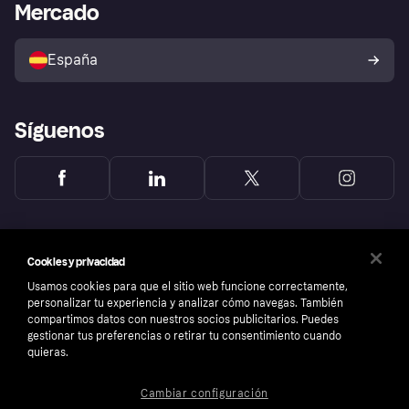
Acceso empresas
Estado operativo
Mercado
Directorio de tiendas
Configuración de privacidad
Vende con Klarna
Plataformas y socios
Política de protección al
comprador de Klarna
Tu derecho de desistimiento
España
Reclamaciones
Síguenos
Cookies y privacidad
Usamos cookies para que el sitio web funcione correctamente,
personalizar tu experiencia y analizar cómo navegas. También
compartimos datos con nuestros socios publicitarios. Puedes
gestionar tus preferencias o retirar tu consentimiento cuando
quieras.
Cambiar configuración