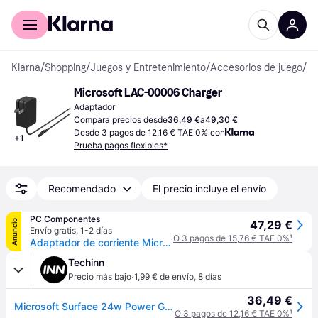
Comprar con Klarna
Para empresas
Klarna
/
Shopping
/
Juegos y Entretenimiento
/
Accesorios de juego
/
Ad
Microsoft LAC-00006 Charger
Adaptador
Compara precios desde
36,49 €
a
49,30 €
Desde 3 pagos de 12,16 € TAE 0% con
+
1
Prueba pagos flexibles*
Recomendado
El precio incluye el envío
PC Componentes
Anuncio
47,29 €
Envío gratis
,
1-2 días
O 3 pagos de 15,76 € TAE 0%
¹
Adaptador de corriente Microsoft Surface 24W Negro
Techinn
·
Precio más bajo
1,99 € de envío
,
8 días
36,49 €
Microsoft Surface 24w Power Go It/pl/pt/es In Laptop Charger Negro
O 3 pagos de 12,16 € TAE 0%
¹