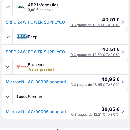
APP Informatica
3,90 € de envío
40,51 €
SRFC 24W POWER SUPPLYCOMM GO IT/PL/PT/ES IN
O 3 pagos de 13,50 € TAE 0%
¹
Beep
40,51 €
SRFC 24W POWER SUPPLYCOMM GO IT/PL/PT/ES IN
O 3 pagos de 13,50 € TAE 0%
¹
Bruneau
Pedido pendiente
40,95 €
Microsoft LAC-00006 adaptador e inversor de corriente Interior 24 W Negro
O 3 pagos de 13,65 € TAE 0%
¹
Senetic
36,65 €
Microsoft LAC-00006 adaptador e inversor de corriente LAC-00006
O 3 pagos de 12,21 € TAE 0%
¹