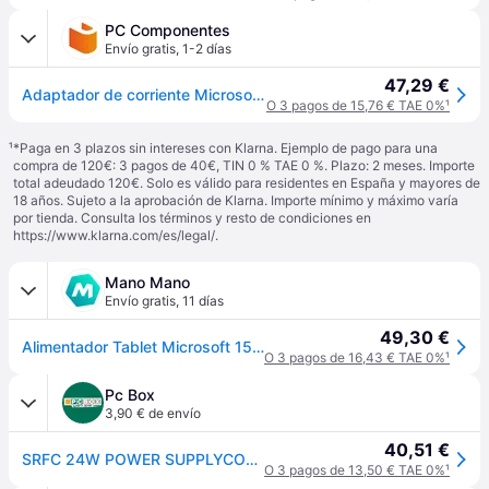
PC Componentes
Envío gratis
,
1-2 días
47,29 €
Adaptador de corriente Microsoft Surface 24W Negro
O 3 pagos de 15,76 € TAE 0%
¹
¹
*Paga en 3 plazos sin intereses con Klarna. Ejemplo de pago para una
compra de 120€: 3 pagos de 40€, TIN 0 % TAE 0 %. Plazo: 2 meses. Importe
total adeudado 120€. Solo es válido para residentes en España y mayores de
18 años. Sujeto a la aprobación de Klarna. Importe mínimo y máximo varía
por tienda. Consulta los términos y resto de condiciones en
https://www.klarna.com/es/legal/
.
Mano Mano
Envío gratis
,
11 días
49,30 €
Alimentador Tablet Microsoft 15v 24w Surface Go
O 3 pagos de 16,43 € TAE 0%
¹
Pc Box
3,90 € de envío
40,51 €
SRFC 24W POWER SUPPLYCOMM GO IT/PL/PT/ES IN
O 3 pagos de 13,50 € TAE 0%
¹