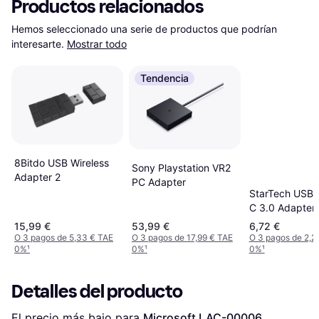
Productos relacionados
Hemos seleccionado una serie de productos que podrían 
interesarte.
Mostrar todo
Tendencia
8Bitdo USB Wireless
Sony Playstation VR2
Adapter 2
PC Adapter
StarTech USB 
C 3.0 Adapter
15,99 €
53,99 €
6,72 €
O 3 pagos de 5,33 € TAE
O 3 pagos de 17,99 € TAE
O 3 pagos de 2,2
0%
¹
0%
¹
0%
¹
Detalles del producto
El precio más bajo para 
Microsoft LAC-00006 