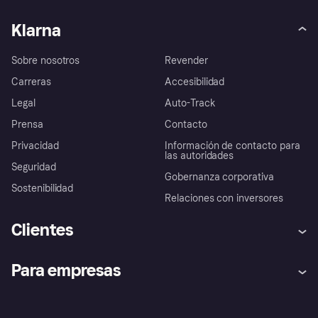
Klarna
Sobre nosotros
Revender
Carreras
Accesibilidad
Legal
Auto-Track
Prensa
Contacto
Privacidad
Información de contacto para
las autoridades
Seguridad
Gobernanza corporativa
Sostenibilidad
Relaciones con inversores
Clientes
Ayuda
Promesa de protección contra
Para empresas
el fraude
Inicio de sesión
Nuestra promesa
Asistencia al comerciante
Portal de desarrolladores
Klarna app
Bienestar financiero