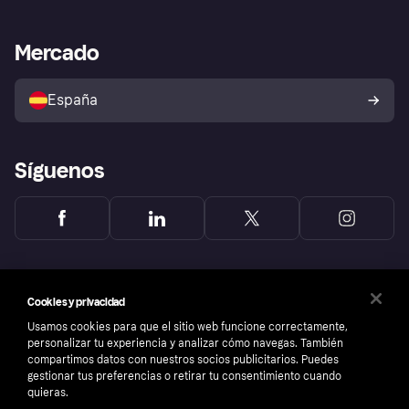
Nuestra promesa
Asistencia al comerciante
Portal de desarrolladores
Klarna app
Bienestar financiero
Acceso empresas
Estado operativo
Mercado
Directorio de tiendas
Configuración de privacidad
Vende con Klarna
Plataformas y socios
Política de protección al
comprador de Klarna
Tu derecho de desistimiento
España
Reclamaciones
Síguenos
Cookies y privacidad
Usamos cookies para que el sitio web funcione correctamente,
personalizar tu experiencia y analizar cómo navegas. También
compartimos datos con nuestros socios publicitarios. Puedes
gestionar tus preferencias o retirar tu consentimiento cuando
quieras.