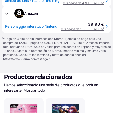
amiibo de Link (Tears of the Kingdom) (The Legend of Zelda Collection)
O 3 pagos de 4,99 € TAE 0%
¹
Amazon
39,90 €
Personaggio interattivo Nintendo Zelda Tears Of The Kingdom Link
O 3 pagos de 13,30 € TAE 0%
¹
¹
*Paga en 3 plazos sin intereses con Klarna. Ejemplo de pago para una
compra de 120€: 3 pagos de 40€, TIN 0 % TAE 0 %. Plazo: 2 meses. Importe
total adeudado 120€. Solo es válido para residentes en España y mayores de
18 años. Sujeto a la aprobación de Klarna. Importe mínimo y máximo varía
por tienda. Consulta los términos y resto de condiciones en
https://www.klarna.com/es/legal/
.
Productos relacionados
Hemos seleccionado una serie de productos que podrían 
interesarte.
Mostrar todo