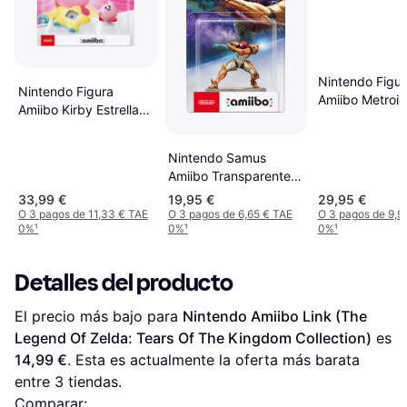
Nintendo Figur
Nintendo Figura
Amiibo Metroid
Amiibo Kirby Estrella
Samus Viola
Warp
Nintendo Samus
Amiibo Transparente
Figura Metroid Prime
33,99 €
19,95 €
29,95 €
4 Beyond
O 3 pagos de 11,33 € TAE
O 3 pagos de 6,65 € TAE
O 3 pagos de 9,9
0%
¹
0%
¹
0%
¹
Detalles del producto
El precio más bajo para 
Nintendo Amiibo Link (The 
Legend Of Zelda: Tears Of The Kingdom Collection)
 es 
14,99 €
. Esta es actualmente la oferta más barata 
entre 
3
 tiendas.
Comparar: