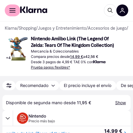
Comprar con Klarna
Para empresas
Klarna
/
Shopping
/
Juegos y Entretenimiento
/
Accesorios de juego
/
Me
Nintendo Amiibo Link (The Legend Of 
Zelda: Tears Of The Kingdom Collection)
Mercancía & Coleccionables
Compara precios desde
14,99 €
a
42,56 €
+
4
Desde 3 pagos de 4,99 € TAE 0% con
Prueba pagos flexibles*
Recomendado
El precio incluye el envío
De se
Disponible de segunda mano desde 
11,95 €
Show
Nintendo
Precio más bajo
14,99 €