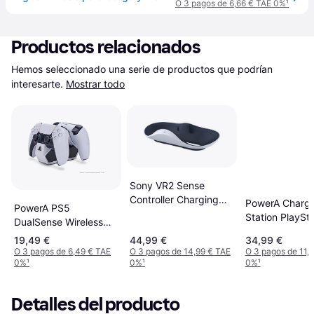
O 3 pagos de 6,66 € TAE 0%
¹
Productos relacionados
Hemos seleccionado una serie de productos que podrían 
interesarte.
Mostrar todo
Sony VR2 Sense
Controller Charging
PowerA Chargi
PowerA PS5
Station - White/Black
Station PlaySta
DualSense Wireless
Kit
Controllers Twin
19,49 €
44,99 €
34,99 €
Charging Station
O 3 pagos de 6,49 € TAE
O 3 pagos de 14,99 € TAE
O 3 pagos de 11,
0%
¹
0%
¹
0%
¹
Detalles del producto