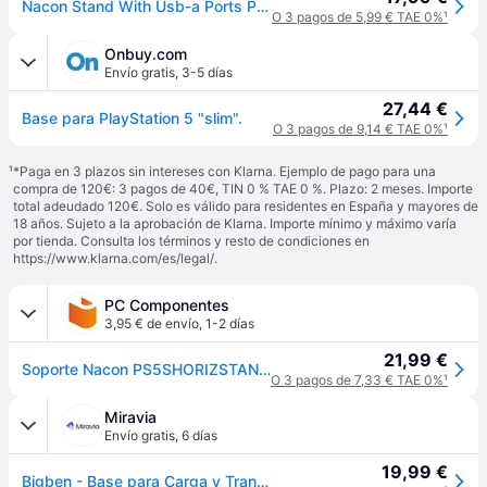
Nacon Stand With Usb-a Ports Ps5 Slim Plateado
O 3 pagos de 5,99 € TAE 0%
¹
Onbuy.com
Envío gratis
,
3-5 días
27,44 €
Base para PlayStation 5 "slim".
O 3 pagos de 9,14 € TAE 0%
¹
¹
*Paga en 3 plazos sin intereses con Klarna. Ejemplo de pago para una
compra de 120€: 3 pagos de 40€, TIN 0 % TAE 0 %. Plazo: 2 meses. Importe
total adeudado 120€. Solo es válido para residentes en España y mayores de
18 años. Sujeto a la aprobación de Klarna. Importe mínimo y máximo varía
por tienda. Consulta los términos y resto de condiciones en
https://www.klarna.com/es/legal/
.
PC Componentes
3,95 € de envío
,
1-2 días
21,99 €
Soporte Nacon PS5SHORIZSTAND Blanco Efectos de luz RGB para PlayStation 5 Slim
O 3 pagos de 7,33 € TAE 0%
¹
Miravia
Envío gratis
,
6 días
19,99 €
Bigben - Base para Carga y Transferencia de Datos Playstation 5 Slim, Compatible con Consolas Digitales y de Disco - Nacon