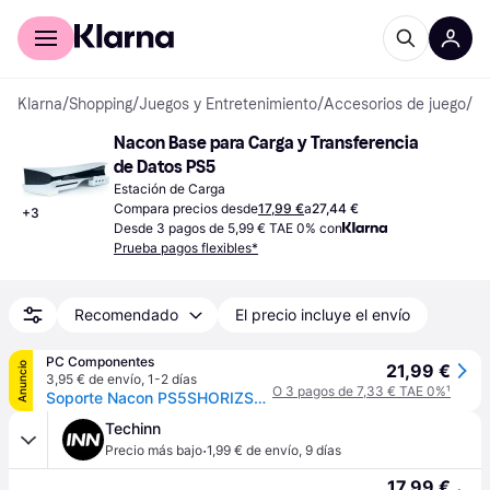
Comprar con Klarna
Para empresas
Klarna
/
Shopping
/
Juegos y Entretenimiento
/
Accesorios de juego
/
Es
Nacon Base para Carga y Transferencia 
de Datos PS5
Estación de Carga
Compara precios desde
17,99 €
a
27,44 €
+
3
Desde 3 pagos de 5,99 € TAE 0% con
Prueba pagos flexibles*
Recomendado
El precio incluye el envío
PC Componentes
Anuncio
21,99 €
3,95 € de envío
,
1-2 días
O 3 pagos de 7,33 € TAE 0%
¹
Soporte Nacon PS5SHORIZSTAND Blanco Efectos de luz RGB para PlayStation 5 Slim
Techinn
·
Precio más bajo
1,99 € de envío
,
9 días
17,99 €