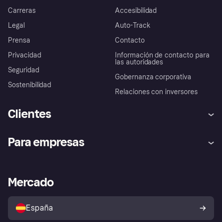
Carreras
Accesibilidad
Legal
Auto-Track
Prensa
Contacto
Privacidad
Información de contacto para
las autoridades
Seguridad
Gobernanza corporativa
Sostenibilidad
Relaciones con inversores
Clientes
Ayuda
Promesa de protección contra
Para empresas
el fraude
Inicio de sesión
Nuestra promesa
Asistencia al comerciante
Portal de desarrolladores
Klarna app
Bienestar financiero
Acceso empresas
Estado operativo
Mercado
Directorio de tiendas
Configuración de privacidad
Vende con Klarna
Plataformas y socios
Política de protección al
comprador de Klarna
Tu derecho de desistimiento
España
Reclamaciones