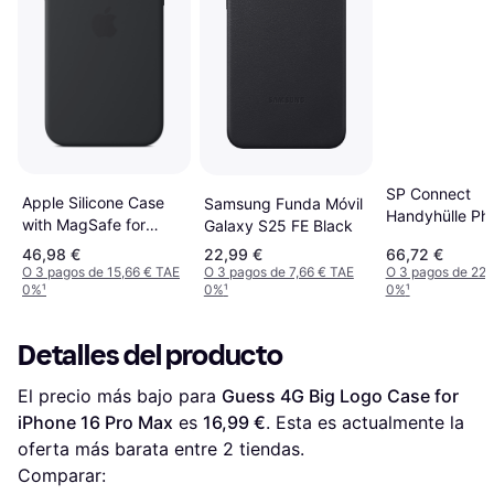
SP Connect
Apple Silicone Case
Samsung Funda Móvil
Handyhülle Ph
with MagSafe for
Galaxy S25 FE Black
Case XTREME 
iPhone 16 Pro Max
46,98 €
22,99 €
66,72 €
16 Pro Max
Black
O 3 pagos de 15,66 € TAE
O 3 pagos de 7,66 € TAE
O 3 pagos de 22,
0%
¹
0%
¹
0%
¹
Detalles del producto
El precio más bajo para 
Guess 4G Big Logo Case for 
iPhone 16 Pro Max
 es 
16,99 €
. Esta es actualmente la 
oferta más barata entre 
2
 tiendas.
Comparar: