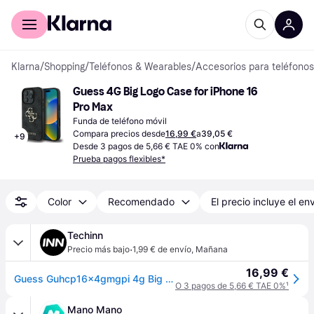
Comprar con Klarna
Para empresas
Klarna
/
Shopping
/
Teléfonos & Wearables
/
Accesorios para teléfonos
Guess 4G Big Logo Case for iPhone 16 
Pro Max
Funda de teléfono móvil
Compara precios desde
16,99 €
a
39,05 €
+
9
Desde 3 pagos de 5,66 € TAE 0% con
Prueba pagos flexibles*
Color
Recomendado
El precio incluye el en
Techinn
·
Precio más bajo
1,99 € de envío
,
Mañana
16,99 €
Guess Guhcp16x4gmgpi 4g Big Logo Iphone 16 Pro Max 6.9´´ Phone Case Rosa
O 3 pagos de 5,66 € TAE 0%
¹
Mano Mano