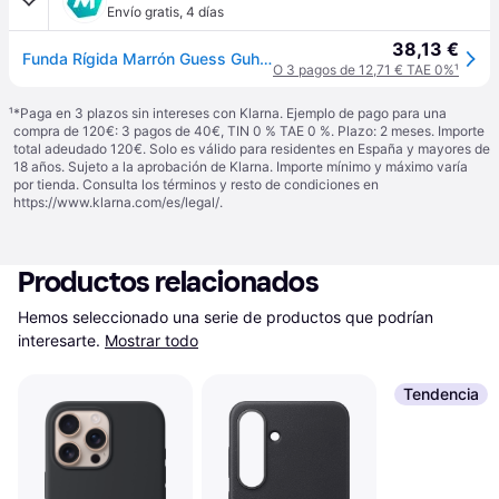
Envío gratis
,
4 días
38,13 €
Funda Rígida Marrón Guess Guhcp16x4gmgbr Para Iphone 16 Pro Max De 6,9" Con Logo Grande Y 4g.
O 3 pagos de 12,71 € TAE 0%
¹
¹
*Paga en 3 plazos sin intereses con Klarna. Ejemplo de pago para una
compra de 120€: 3 pagos de 40€, TIN 0 % TAE 0 %. Plazo: 2 meses. Importe
total adeudado 120€. Solo es válido para residentes en España y mayores de
18 años. Sujeto a la aprobación de Klarna. Importe mínimo y máximo varía
por tienda. Consulta los términos y resto de condiciones en
https://www.klarna.com/es/legal/
.
Productos relacionados
Hemos seleccionado una serie de productos que podrían 
interesarte.
Mostrar todo
Tendencia