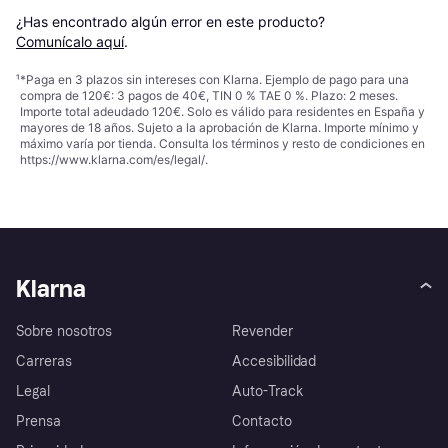
¿Has encontrado algún error en este producto? 
Comunícalo aquí
.
¹
*Paga en 3 plazos sin intereses con Klarna. Ejemplo de pago para una
compra de 120€: 3 pagos de 40€, TIN 0 % TAE 0 %. Plazo: 2 meses.
Importe total adeudado 120€. Solo es válido para residentes en España y
mayores de 18 años. Sujeto a la aprobación de Klarna. Importe mínimo y
máximo varía por tienda. Consulta los términos y resto de condiciones en
https://www.klarna.com/es/legal/
.
Klarna
Sobre nosotros
Revender
Carreras
Accesibilidad
Legal
Auto-Track
Prensa
Contacto