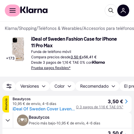
Comprar con Klarna
Para empresas
Klarna
/
Shopping
/
Teléfonos & Wearables
/
Accesorios para teléfonos
iDeal of Sweden Fashion Case for iPhone 
11 Pro Max
Funda de teléfono móvil
Compara precios desde
3,50 €
a
56,41 €
+
173
Desde 3 pagos de 1,16 € TAE 0% con
Prueba pagos flexibles*
Versiones
Color
Recomendado
El pr
Beautycos
Anuncio
3,50 €
10,95 € de envío
,
4-6 días
O 3 pagos de 1,16 € TAE 0%
¹
iDeal Of Sweden Cover Lavender Satin 11 PRO MAX/XS MAX (U)
Beautycos
·
Precio más bajo
10,95 € de envío
,
4-6 días
3,50 €