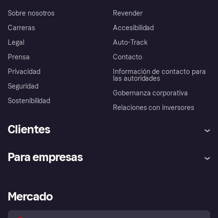
Sobre nosotros
Revender
Carreras
Accesibilidad
Legal
Auto-Track
Prensa
Contacto
Privacidad
Información de contacto para
las autoridades
Seguridad
Gobernanza corporativa
Sostenibilidad
Relaciones con inversores
Clientes
Ayuda
Promesa de protección contra
Para empresas
el fraude
Inicio de sesión
Nuestra promesa
Asistencia al comerciante
Portal de desarrolladores
Klarna app
Bienestar financiero
Acceso empresas
Estado operativo
Mercado
Directorio de tiendas
Configuración de privacidad
Vende con Klarna
Plataformas y socios
Política de protección al
comprador de Klarna
Tu derecho de desistimiento