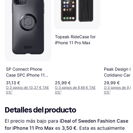
Topeak RideCase for
iPhone 11 Pro Max
Peak Design C
SP Connect Phone
Cotidiano Car
Case SPC iPhone 11
Vegetal iPhone
Pro Max/XS Max Size
31,13 €
25,99 €
29,99 €
Max
O 3 pagos de 10,37 € TAE
O 3 pagos de 8,66 € TAE
O 3 pagos de 9,9
0%
¹
0%
¹
0%
¹
Detalles del producto
El precio más bajo para 
iDeal of Sweden Fashion Case 
for iPhone 11 Pro Max
 es 
3,50 €
. Esta es actualmente 