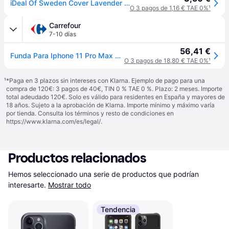
iDeal Of Sweden Cover Lavender Satin 11 PRO MAX/XS MAX (U)
O 3 pagos de 1,16 € TAE 0%
¹
Carrefour
7-10 días
56,41 €
Funda Para Iphone 11 Pro Max Antichoque Diseño Regaliz Brillante
O 3 pagos de 18,80 € TAE 0%
¹
¹
*Paga en 3 plazos sin intereses con Klarna. Ejemplo de pago para una
compra de 120€: 3 pagos de 40€, TIN 0 % TAE 0 %. Plazo: 2 meses. Importe
total adeudado 120€. Solo es válido para residentes en España y mayores de
18 años. Sujeto a la aprobación de Klarna. Importe mínimo y máximo varía
por tienda. Consulta los términos y resto de condiciones en
https://www.klarna.com/es/legal/
.
Productos relacionados
Hemos seleccionado una serie de productos que podrían 
interesarte.
Mostrar todo
Tendencia