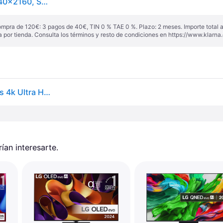
LG OLED55C44LA.AEU, 55", OLED 4K, Serie C4, 3840x2160, Smart TV, WebOS24, Procesador a9, Dolby Vision, Dolby Atmos, TV Gaming, 144 Hz, AMD FreeSync, Negro
ompra de 120€: 3 pagos de 40€, TIN 0 % TAE 0 %. Plazo: 2 meses. Importe total
a por tienda. Consulta los términos y resto de condiciones en
https://www.klarna.
Lg - Tv Oled55c44la Oled Evo 55' (139,7cm.) Pu Adas 4k Ultra Hd (2
an interesarte.