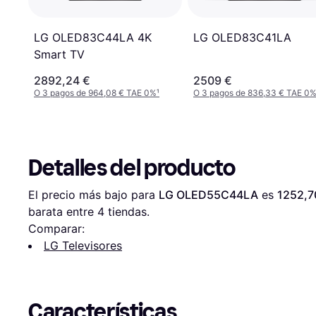
LG OLED83C41LA
LG OLED83C44LA 4K
Smart TV
2892,24 €
2509 €
O 3 pagos de 964,08 € TAE 0%
¹
O 3 pagos de 836,33 € TAE 0
Detalles del producto
El precio más bajo para 
LG OLED55C44LA
 es 
1252,7
barata entre 
4
 tiendas.
Comparar:
LG Televisores
Características