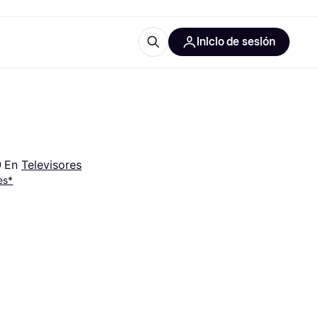
Inicio de sesión
Más información
les de oficina
Qué es Klarna?
 
En 
Televisores
es*
las categorías