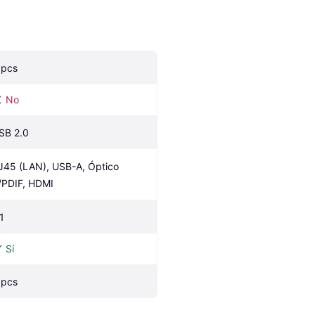
 pcs
No
SB 2.0
J45 (LAN), USB-A, Óptico 
/PDIF, HDMI
1
Sí
 pcs