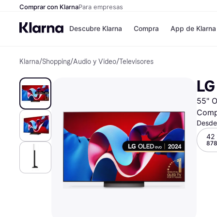
Comprar con Klarna
Para empresas
Descubre Klarna
Compra
App de Klarna
Klarna
/
Shopping
/
Audio y Video
/
Televisores
Formas de pag
Tiendas
Formas de pago
MediaMarkt
LG
Paga ahora
Shein
Paga en 3 plazos
Zalando Priv
55" O
Paga en 30 días
Zara
Financiación
JD Sports
Comp
Klarna en Apple 
Desde
42 
878
Directorio de tie