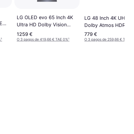
LG OLED evo 65 Inch 4K
LG 48 Inch 4K UHD 
ED
Ultra HD Dolby Vision
Dolby Atmos HDR10 
Gaming PRO
1259 €
779 €
%
¹
O 3 pagos de 419,66 € TAE 0%
¹
O 3 pagos de 259,66 € TAE 0