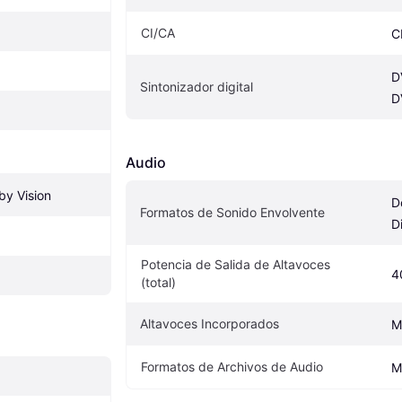
CI/CA
C
D
Sintonizador digital
D
Audio
by Vision
D
Formatos de Sonido Envolvente
Di
Potencia de Salida de Altavoces 
4
(total)
Altavoces Incorporados
M
Formatos de Archivos de Audio
M