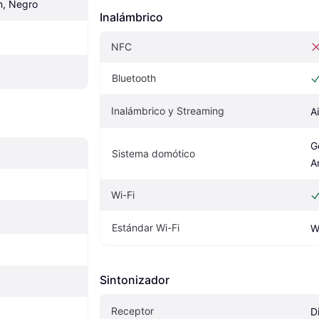
ón, Negro
Inalámbrico
NFC
Bluetooth
Inalámbrico y Streaming
A
G
Sistema domótico
A
Wi-Fi
Estándar Wi-Fi
W
Sintonizador
Receptor
Di