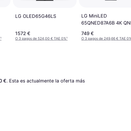
LG MiniLED
LG OLED65G46LS
65QNED87A6B 4K QN
EVO IA Gen2 a8
1572 €
749 €
%
¹
O 3 pagos de 524,00 € TAE 0%
¹
O 3 pagos de 249,66 € TAE 0
0 €
. Esta es actualmente la oferta más 