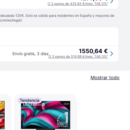
O 3 pagos de 425,83 €/mes. TAE 0%
¹
 adeudado 120€. Solo es válido para residentes en España y mayores de
com/es/legal/
.
1550,64 €
Envío gratis
,
3 días
O 3 pagos de 516,88 €/mes. TAE 0%
¹
Mostrar todo
Tendencia