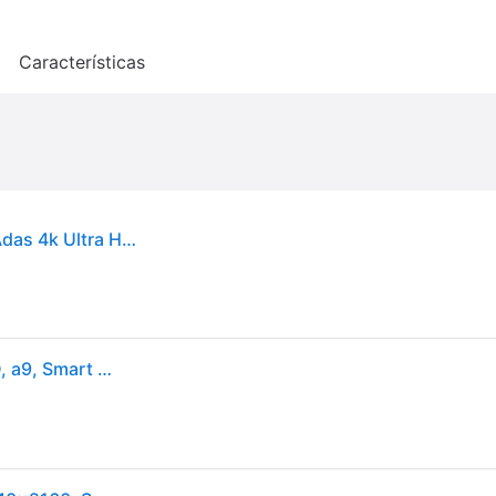
o
Características
Lg - Tv Oled55c44la Oled Evo 55' (139,7cm.) Pu Adas 4k Ultra Hd (2
TV OLED 55" (139,7 cm) LG OLED55C44LA, 4K UHD, a9, Smart TV, HDR10, Dolby Atmos