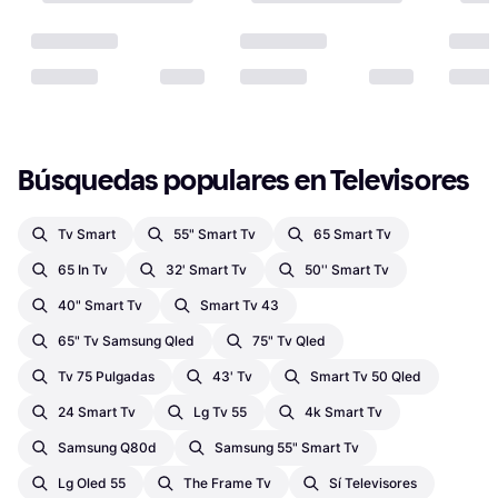
Búsquedas populares en Televisores
Tv Smart
55" Smart Tv
65 Smart Tv
65 In Tv
32' Smart Tv
50'' Smart Tv
40" Smart Tv
Smart Tv 43
65" Tv Samsung Qled
75" Tv Qled
Tv 75 Pulgadas
43' Tv
Smart Tv 50 Qled
24 Smart Tv
Lg Tv 55
4k Smart Tv
Samsung Q80d
Samsung 55" Smart Tv
Lg Oled 55
The Frame Tv
Sí Televisores