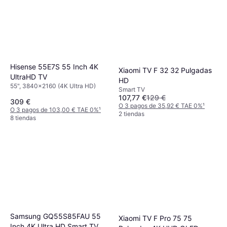
Hisense 55E7S 55 Inch 4K
Xiaomi TV F 32 32 Pulgadas
UltraHD TV
HD
55", 3840x2160 (4K Ultra HD)
Smart TV
107,77 €
129 €
309 €
O 3 pagos de 35,92 € TAE 0%
¹
O 3 pagos de 103,00 € TAE 0%
¹
2 tiendas
8 tiendas
Samsung GQ55S85FAU 55
Xiaomi TV F Pro 75 75
Inch 4K Ultra HD Smart TV