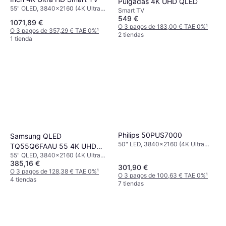
Pulgadas 4K UHD QLED
55" OLED, 3840x2160 (4K Ultra
Smart TV
HD), Smart TV
549 €
1071,89 €
O 3 pagos de 183,00 € TAE 0%
¹
O 3 pagos de 357,29 € TAE 0%
¹
2 tiendas
1 tienda
Philips 50PUS7000
Samsung QLED
50" LED, 3840x2160 (4K Ultra
TQ55Q6FAAU 55 4K UHD
HD), Smart TV
55" QLED, 3840x2160 (4K Ultra
Q4 Lite Quantum Dots Noir
385,16 €
HD), 2160x3840, Smart TV
301,90 €
O 3 pagos de 128,38 € TAE 0%
¹
O 3 pagos de 100,63 € TAE 0%
¹
4 tiendas
7 tiendas