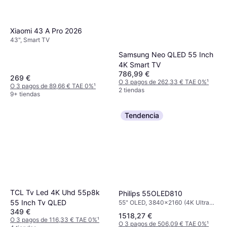
Xiaomi 43 A Pro 2026
43", Smart TV
Samsung Neo QLED 55 Inch
4K Smart TV
786,99 €
269 €
O 3 pagos de 262,33 € TAE 0%
¹
O 3 pagos de 89,66 € TAE 0%
¹
2 tiendas
9+ tiendas
Tendencia
TCL Tv Led 4K Uhd 55p8k
Philips 55OLED810
55 Inch Tv QLED
55" OLED, 3840x2160 (4K Ultra
HD), Smart TV
349 €
1518,27 €
O 3 pagos de 116,33 € TAE 0%
¹
O 3 pagos de 506,09 € TAE 0%
¹