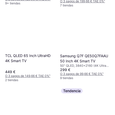
O 3 pagos de 199,66 € TAE 0%
¹
9+ tiendas
7 tiendas
TCL QLED 65 Inch UltraHD
Samsung Q7F QE50Q7FAAU
4K Smart TV
50 Inch 4K Smart TV
50" QLED, 3840x2160 (4K Ultra
299 €
HD), Smart TV
449 €
O 3 pagos de 99,66 € TAE 0%
¹
O 3 pagos de 149,66 € TAE 0%
¹
9 tiendas
2 tiendas
Tendencia