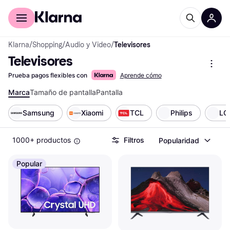
Comprar con Klarna
Para empresas
Klarna
/
Shopping
/
Audio y Video
/
Televisores
Televisores
Prueba pagos flexibles con
Aprende cómo
Marca
Tamaño de pantalla
Pantalla
Samsung
Xiaomi
TCL
Philips
LG
1000+ productos
Filtros
Popularidad
Popular