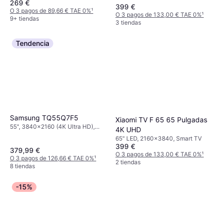
HD), Smart TV
269 €
Smart TV
399 €
O 3 pagos de 89,66 € TAE 0%
¹
O 3 pagos de 133,00 € TAE 0%
¹
9+ tiendas
3 tiendas
Tendencia
Samsung TQ55Q7F5
Xiaomi TV F 65 65 Pulgadas
55", 3840x2160 (4K Ultra HD),
4K UHD
Smart TV
65" LED, 2160x3840, Smart TV
399 €
379,99 €
O 3 pagos de 133,00 € TAE 0%
¹
O 3 pagos de 126,66 € TAE 0%
¹
2 tiendas
8 tiendas
-15%