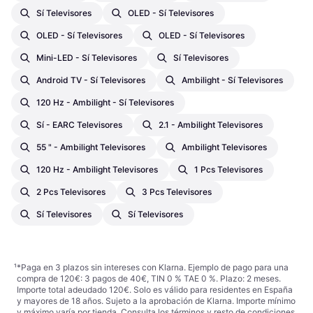
Sí Televisores
OLED - Sí Televisores
OLED - Sí Televisores
OLED - Sí Televisores
Mini-LED - Sí Televisores
Sí Televisores
Android TV - Sí Televisores
Ambilight - Sí Televisores
120 Hz - Ambilight - Sí Televisores
Sí - EARC Televisores
2.1 - Ambilight Televisores
55 " - Ambilight Televisores
Ambilight Televisores
120 Hz - Ambilight Televisores
1 Pcs Televisores
2 Pcs Televisores
3 Pcs Televisores
Sí Televisores
Sí Televisores
¹
*Paga en 3 plazos sin intereses con Klarna. Ejemplo de pago para una
compra de 120€: 3 pagos de 40€, TIN 0 % TAE 0 %. Plazo: 2 meses.
Importe total adeudado 120€. Solo es válido para residentes en España
y mayores de 18 años. Sujeto a la aprobación de Klarna. Importe mínimo
y máximo varía por tienda. Consulta los términos y resto de condiciones