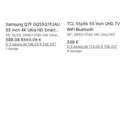
TCL 55p6k 55 Inch UHD TV
Samsung Q7F GQ55Q7F2AU
WiFi Bluetooth
55 Inch 4K Ultra HD Smart
55", 3840x2160 (4K Ultra HD)
55" QLED, 3840x2160 (4K Ultra
TV
588,08 €
693,28 €
HD), Smart TV
339 €
O 3 pagos de 196,02 € TAE 0%
¹
O 3 pagos de 113,00 € TAE 0%
¹
1 tienda
4 tiendas