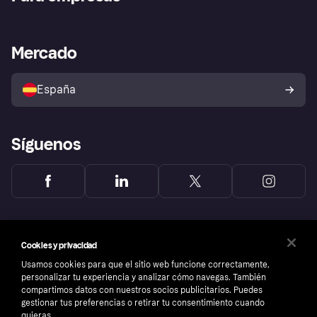
Inicio de sesión
Nuestra promesa
Asistencia al comerciante
Portal de desarrolladores
Klarna app
Bienestar financiero
Acceso empresas
Estado operativo
Mercado
Directorio de tiendas
Configuración de privacidad
Vende con Klarna
Plataformas y socios
Política de protección al
comprador de Klarna
Tu derecho de desistimiento
España
Reclamaciones
Síguenos
Cookies y privacidad
Usamos cookies para que el sitio web funcione correctamente,
personalizar tu experiencia y analizar cómo navegas. También
compartimos datos con nuestros socios publicitarios. Puedes
gestionar tus preferencias o retirar tu consentimiento cuando
quieras.