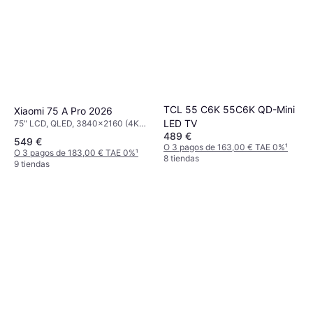
TCL 55 C6K 55C6K QD-Mini
Xiaomi 75 A Pro 2026
LED TV
75" LCD, QLED, 3840x2160 (4K
Ultra HD), Smart TV
489 €
549 €
O 3 pagos de 163,00 € TAE 0%
¹
O 3 pagos de 183,00 € TAE 0%
¹
8 tiendas
9 tiendas