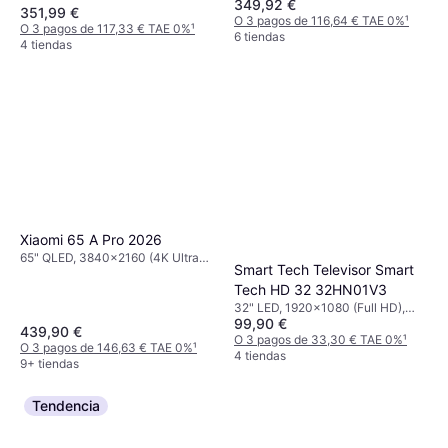
349,92 €
HD), Smart TV
351,99 €
O 3 pagos de 116,64 € TAE 0%
¹
O 3 pagos de 117,33 € TAE 0%
¹
6 tiendas
4 tiendas
Xiaomi 65 A Pro 2026
65" QLED, 3840x2160 (4K Ultra
Smart Tech Televisor Smart
HD), Smart TV
Tech HD 32 32HN01V3
32" LED, 1920x1080 (Full HD),
99,90 €
1366x768, 1280x720 (HD)
439,90 €
O 3 pagos de 33,30 € TAE 0%
¹
O 3 pagos de 146,63 € TAE 0%
¹
4 tiendas
9+ tiendas
Tendencia