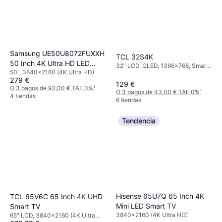
Samsung UE50U8072FUXXH
TCL 32S4K
50 Inch 4K Ultra HD LED
32" LCD, QLED, 1366x768, Smart
50", 3840x2160 (4K Ultra HD)
Smart TV
TV
279 €
129 €
O 3 pagos de 93,00 € TAE 0%
¹
O 3 pagos de 43,00 € TAE 0%
¹
4 tiendas
6 tiendas
Tendencia
Hisense 65U7Q 65 Inch 4K
TCL 65V6C 65 Inch 4K UHD
Mini LED Smart TV
Smart TV
3840x2160 (4K Ultra HD)
65" LCD, 3840x2160 (4K Ultra