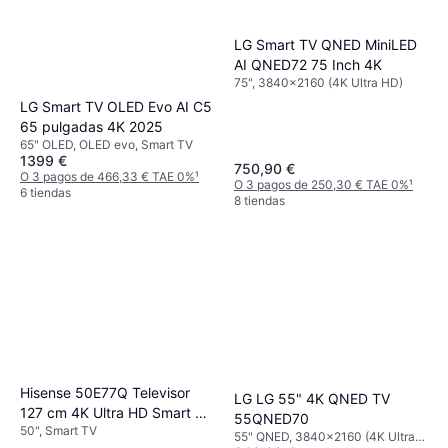
LG Smart TV QNED MiniLED
AI QNED72 75 Inch 4K
75", 3840x2160 (4K Ultra HD)
LG Smart TV OLED Evo AI C5
65 pulgadas 4K 2025
65" OLED, OLED evo, Smart TV
1399 €
750,90 €
O 3 pagos de 466,33 € TAE 0%
¹
O 3 pagos de 250,30 € TAE 0%
¹
6 tiendas
8 tiendas
Hisense 50E77Q Televisor
LG LG 55" 4K QNED TV
127 cm 4K Ultra HD Smart TV
55QNED70
50", Smart TV
Wifi
55" QNED, 3840x2160 (4K Ultra