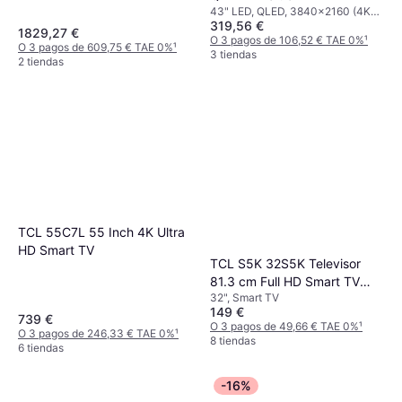
HD), Smart TV
43" LED, QLED, 3840x2160 (4K
319,56 €
Ultra HD), Smart TV
1829,27 €
O 3 pagos de 106,52 € TAE 0%
¹
O 3 pagos de 609,75 € TAE 0%
¹
3 tiendas
2 tiendas
TCL 55C7L 55 Inch 4K Ultra
HD Smart TV
TCL S5K 32S5K Televisor
81.3 cm Full HD Smart TV
32", Smart TV
Wifi
149 €
739 €
O 3 pagos de 49,66 € TAE 0%
¹
O 3 pagos de 246,33 € TAE 0%
¹
8 tiendas
6 tiendas
-16%