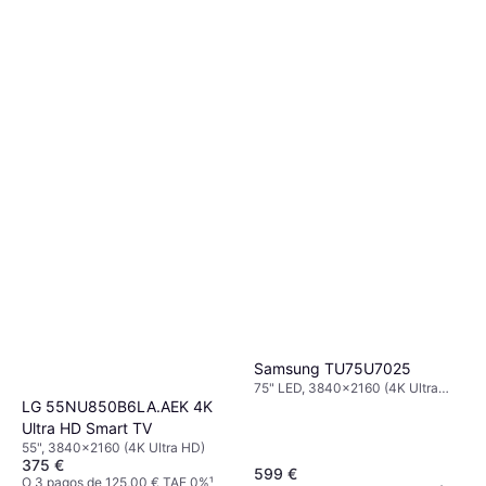
Samsung TU75U7025
75" LED, 3840x2160 (4K Ultra
HD), Smart TV
LG 55NU850B6LA.AEK 4K
Ultra HD Smart TV
55", 3840x2160 (4K Ultra HD)
375 €
599 €
O 3 pagos de 125,00 € TAE 0%
¹