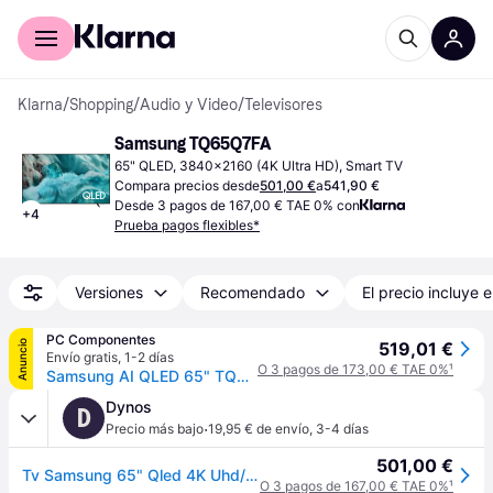
Comprar con Klarna
Para empresas
Klarna
/
Shopping
/
Audio y Video
/
Televisores
Samsung TQ65Q7FA
65" QLED, 3840x2160 (4K Ultra HD), Smart TV
Compara precios desde
501,00 €
a
541,90 €
Desde 3 pagos de 167,00 € TAE 0% con
+
4
Prueba pagos flexibles*
Versiones
Recomendado
El precio incluye e
PC Componentes
Anuncio
519,01 €
Envío gratis
,
1-2 días
O 3 pagos de 173,00 € TAE 0%
¹
Samsung AI QLED 65" TQ65Q7FAAUXXC UltraHD 4K Quantum HDR Tizen
Dynos
D
·
Precio más bajo
19,95 € de envío
,
3-4 días
501,00 €
Tv Samsung 65" Qled 4K Uhd/ Tq65Q7F/ Smart Tv
O 3 pagos de 167,00 € TAE 0%
¹