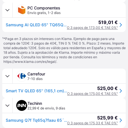
PC Componentes
Envío gratis
,
1-2 días
519,01 €
Samsung AI QLED 65" TQ65Q7FAAUXXC UltraHD 4K Quantum HDR Tizen
O 3 pagos de 173,00 € TAE 0%
¹
¹
*Paga en 3 plazos sin intereses con Klarna. Ejemplo de pago para una
compra de 120€: 3 pagos de 40€, TIN 0 % TAE 0 %. Plazo: 2 meses. Importe
total adeudado 120€. Solo es válido para residentes en España y mayores de
18 años. Sujeto a la aprobación de Klarna. Importe mínimo y máximo varía
por tienda. Consulta los términos y resto de condiciones en
https://www.klarna.com/es/legal/
.
Carrefour
7-10 días
525,00 €
Smart TV QLED 65'' (165,1 cm) Samsung TQ65Q7FAAUX con IA, 4K UHD, 50 Hz, Procesador Q4 AI, HDR, Q-Symphony;
O 3 pagos de 175,00 € TAE 0%
¹
Techinn
22,99 € de envío
,
9 días
525,99 €
Samsung Q7f Tq65q7faau 65´´ 4k Qled Tv Transparente One Size / EU Plug 220V
O 3 pagos de 175,33 € TAE 0%
¹