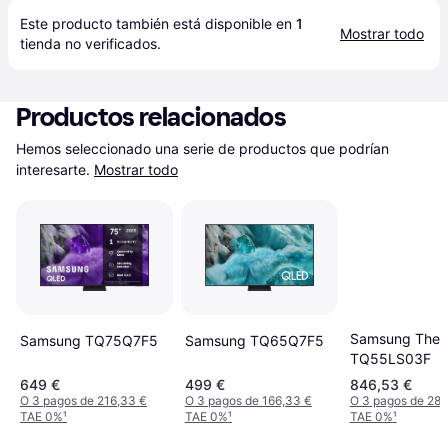
Este producto también está disponible en 
1
Mostrar todo
tienda
 no verificados.
Productos relacionados
Hemos seleccionado una serie de productos que podrían 
interesarte.
Mostrar todo
Samsung The 
Samsung TQ75Q7F5
Samsung TQ65Q7F5
TQ55LS03F
649 €
499 €
846,53 €
O 3 pagos de 216,33 €
O 3 pagos de 166,33 €
O 3 pagos de 282
TAE 0%
¹
TAE 0%
¹
TAE 0%
¹