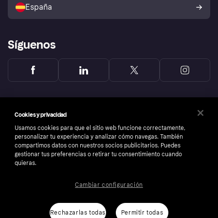
comprador de Klarna
Tu derecho de desistimiento
España
Reclamaciones
Síguenos
Cookies y privacidad
Usamos cookies para que el sitio web funcione correctamente,
personalizar tu experiencia y analizar cómo navegas. También
compartimos datos con nuestros socios publicitarios. Puedes
gestionar tus preferencias o retirar tu consentimiento cuando
quieras.
Cambiar configuración
Copyright © 2005-2026 Klarna Bank AB (publ). Sede central: Stockholm, Sweden. Todos
los derechos reservados. Klarna Bank AB (publ). Sveavägen 46, 111 34 Stockholm.
Número de empresa: 556737-0431
Rechazarlas todas
Permitir todas