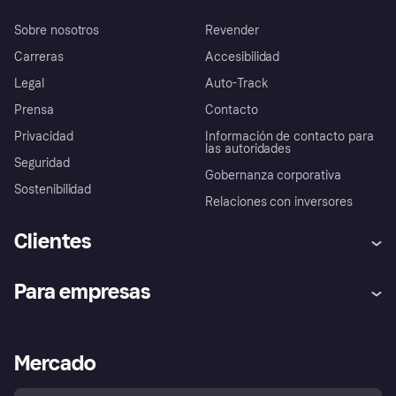
Sobre nosotros
Revender
Carreras
Accesibilidad
Legal
Auto-Track
Prensa
Contacto
Privacidad
Información de contacto para
las autoridades
Seguridad
Gobernanza corporativa
Sostenibilidad
Relaciones con inversores
Clientes
Ayuda
Promesa de protección contra
Para empresas
el fraude
Inicio de sesión
Nuestra promesa
Asistencia al comerciante
Portal de desarrolladores
Klarna app
Bienestar financiero
Acceso empresas
Estado operativo
Mercado
Directorio de tiendas
Configuración de privacidad
Vende con Klarna
Plataformas y socios
Política de protección al