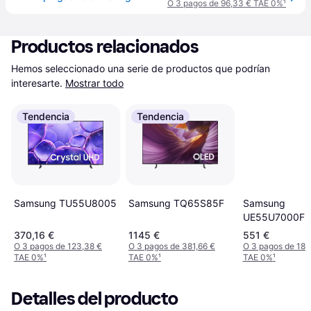
O 3 pagos de 96,33 € TAE 0%
¹
Productos relacionados
Hemos seleccionado una serie de productos que podrían 
interesarte.
Mostrar todo
Tendencia
Tendencia
Samsung TU55U8005
Samsung TQ65S85F
Samsung
UE55U7000F
370,16 €
1145 €
551 €
O 3 pagos de 123,38 €
O 3 pagos de 381,66 €
O 3 pagos de 183
TAE 0%
¹
TAE 0%
¹
TAE 0%
¹
Detalles del producto