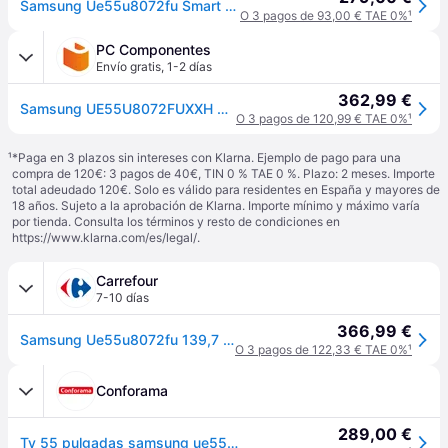
Samsung Ue55u8072fu Smart 55 Uhd
O 3 pagos de 93,00 € TAE 0%
¹
PC Componentes
Envío gratis
,
1-2 días
362,99 €
Samsung UE55U8072FUXXH 55" LED 4K UHD Tizen Smart TV Wi-Fi Mega Contrast Negro
O 3 pagos de 120,99 € TAE 0%
¹
¹
*Paga en 3 plazos sin intereses con Klarna. Ejemplo de pago para una
compra de 120€: 3 pagos de 40€, TIN 0 % TAE 0 %. Plazo: 2 meses. Importe
total adeudado 120€. Solo es válido para residentes en España y mayores de
18 años. Sujeto a la aprobación de Klarna. Importe mínimo y máximo varía
por tienda. Consulta los términos y resto de condiciones en
https://www.klarna.com/es/legal/
.
Carrefour
7-10 días
366,99 €
Samsung Ue55u8072fu 139,7 Cm (55") 4k Ultra Hd Smart Tv Wifi Negro
O 3 pagos de 122,33 € TAE 0%
¹
Conforama
289,00 €
Tv 55 pulgadas samsung ue55u8072fuxxh 4k smart tv - Negro