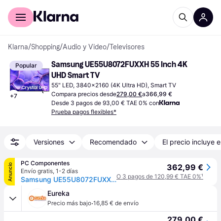
Comprar con Klarna
Para empresas
Klarna
/
Shopping
/
Audio y Video
/
Televisores
Samsung UE55U8072FUXXH 55 Inch 4K 
Popular
UHD Smart TV
55" LED, 3840x2160 (4K Ultra HD), Smart TV
Compara precios desde
279,00 €
a
366,99 €
+
7
Desde 3 pagos de 93,00 € TAE 0% con
Prueba pagos flexibles*
Versiones
Recomendado
El precio incluye e
PC Componentes
Anuncio
362,99 €
Envío gratis
,
1-2 días
O 3 pagos de 120,99 € TAE 0%
¹
Samsung UE55U8072FUXXH 55" LED 4K UHD Tizen Smart TV Wi-Fi Mega Contrast Negro
Eureka
·
Precio más bajo
16,85 € de envío
279,00 €