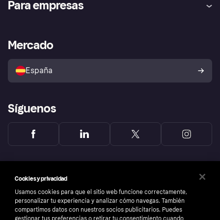
Para empresas
el fraude
Inicio de sesión
Nuestra promesa
Asistencia al comerciante
Portal de desarrolladores
Klarna app
Bienestar financiero
Acceso empresas
Estado operativo
Mercado
Directorio de tiendas
Configuración de privacidad
Vende con Klarna
Plataformas y socios
Política de protección al
comprador de Klarna
Tu derecho de desistimiento
España
Reclamaciones
Síguenos
Cookies y privacidad
Usamos cookies para que el sitio web funcione correctamente,
personalizar tu experiencia y analizar cómo navegas. También
compartimos datos con nuestros socios publicitarios. Puedes
gestionar tus preferencias o retirar tu consentimiento cuando