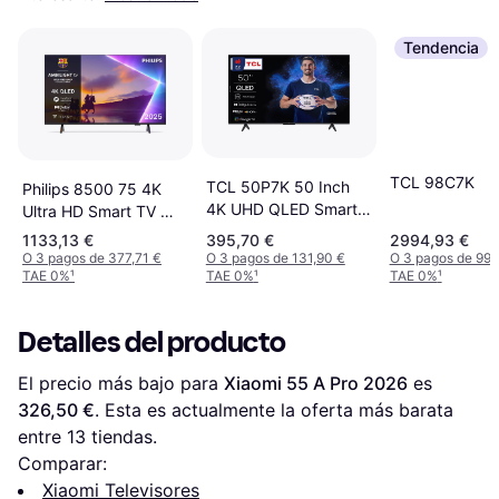
Tendencia
TCL 98C7K
TCL 50P7K 50 Inch
Philips 8500 75 4K
4K UHD QLED Smart
Ultra HD Smart TV Wifi
TV
Noir
1133,13 €
395,70 €
2994,93 €
O 3 pagos de 377,71 €
O 3 pagos de 131,90 €
O 3 pagos de 998
TAE 0%
¹
TAE 0%
¹
TAE 0%
¹
Detalles del producto
El precio más bajo para 
Xiaomi 55 A Pro 2026
 es 
326,50 €
. Esta es actualmente la oferta más barata 
entre 
13
 tiendas.
Comparar:
Xiaomi Televisores