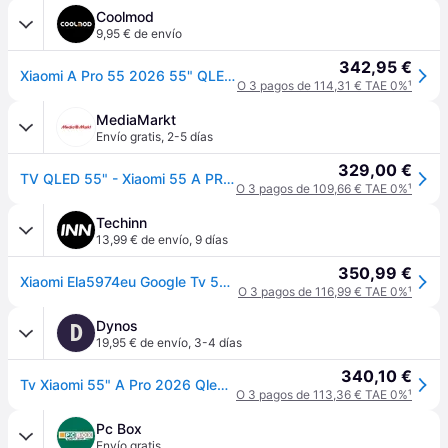
Coolmod
9,95 € de envío
342,95 €
Xiaomi A Pro 55 2026 55" QLED 4K UHD 60Hz Google TV HDR
O 3 pagos de 114,31 € TAE 0%
¹
MediaMarkt
Envío gratis
,
2-5 días
329,00 €
TV QLED 55" - Xiaomi 55 A PRO, 4K, Quad cortex A55, Smart TV, Google Negro
O 3 pagos de 109,66 € TAE 0%
¹
Techinn
13,99 € de envío
,
9 días
350,99 €
Xiaomi Ela5974eu Google Tv 55´´ 4k Qled Tv Multicolor One Size / EU Plug 220V
O 3 pagos de 116,99 € TAE 0%
¹
Dynos
D
19,95 € de envío
,
3-4 días
340,10 €
Tv Xiaomi 55" A Pro 2026 Qled 4K Uhd / Ela5974Eu / Google Tv
O 3 pagos de 113,36 € TAE 0%
¹
Pc Box
Envío gratis