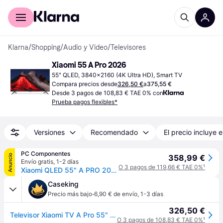
Comprar con Klarna
Para empresas
Klarna
/
Shopping
/
Audio y Video
/
Televisores
Xiaomi 55 A Pro 2026
55" QLED, 3840x2160 (4K Ultra HD), Smart TV
Compara precios desde
326,50 €
a
375,55 €
Desde 3 pagos de 108,83 € TAE 0% con
Prueba pagos flexibles*
Versiones
Recomendado
El precio incluye e
PC Componentes
Anuncio
358,99 €
Envío gratis
,
1-2 días
O 3 pagos de 119,66 € TAE 0%
¹
Xiaomi QLED 55" A PRO 2026 UltraHD 4K Dolby Audio Google TV
Caseking
·
Precio más bajo
6,90 € de envío
,
1-3 días
326,50 €
Televisor Xiaomi TV A Pro 55" 2026 QLED UltraHD 4K Google TV HDR
O 3 pagos de 108,83 € TAE 0%
¹