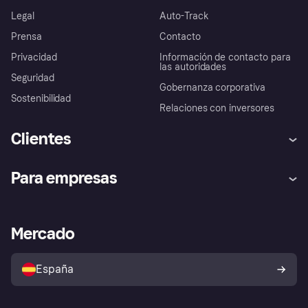
Legal
Auto-Track
Prensa
Contacto
Privacidad
Información de contacto para
las autoridades
Seguridad
Gobernanza corporativa
Sostenibilidad
Relaciones con inversores
Clientes
Ayuda
Promesa de protección contra
Para empresas
el fraude
Inicio de sesión
Nuestra promesa
Asistencia al comerciante
Portal de desarrolladores
Klarna app
Bienestar financiero
Acceso empresas
Estado operativo
Mercado
Directorio de tiendas
Configuración de privacidad
Vende con Klarna
Plataformas y socios
Política de protección al
comprador de Klarna
Tu derecho de desistimiento
España
Reclamaciones