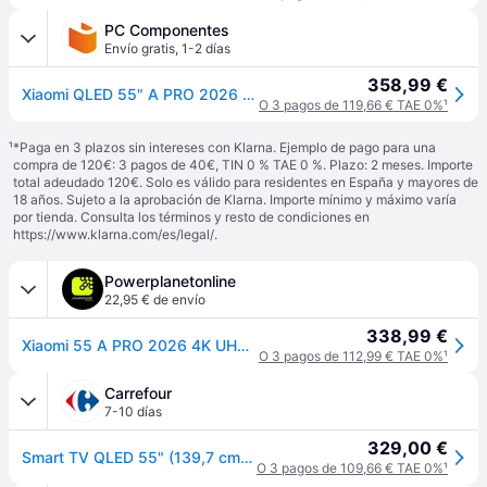
PC Componentes
Envío gratis
,
1-2 días
358,99 €
Xiaomi QLED 55" A PRO 2026 UltraHD 4K Dolby Audio Google TV
O 3 pagos de 119,66 € TAE 0%
¹
¹
*Paga en 3 plazos sin intereses con Klarna. Ejemplo de pago para una
compra de 120€: 3 pagos de 40€, TIN 0 % TAE 0 %. Plazo: 2 meses. Importe
total adeudado 120€. Solo es válido para residentes en España y mayores de
18 años. Sujeto a la aprobación de Klarna. Importe mínimo y máximo varía
por tienda. Consulta los términos y resto de condiciones en
https://www.klarna.com/es/legal/
.
Powerplanetonline
22,95 € de envío
338,99 €
Xiaomi 55 A PRO 2026 4K UHD QLED Google TV HDR
O 3 pagos de 112,99 € TAE 0%
¹
Carrefour
7-10 días
329,00 €
Smart TV QLED 55" (139,7 cm) Xiaomi L55MB-APEU con IA, 4K UHD, 120Hz, Dolby Audio, DTS-X, DTS Virtual: X support
O 3 pagos de 109,66 € TAE 0%
¹