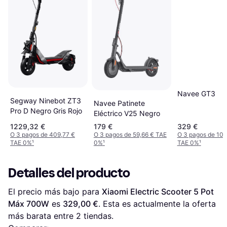
Navee GT3
Segway Ninebot ZT3
Navee Patinete
Pro D Negro Gris Rojo
Eléctrico V25 Negro
1229,32 €
179 €
329 €
O 3 pagos de 409,77 €
O 3 pagos de 59,66 € TAE
O 3 pagos de 109
TAE 0%
¹
0%
¹
TAE 0%
¹
Detalles del producto
El precio más bajo para 
Xiaomi Electric Scooter 5 Pot 
Máx 700W
 es 
329,00 €
. Esta es actualmente la oferta 
más barata entre 
2
 tiendas.