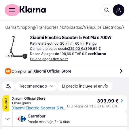
Comprar con Klarna
Para empresas
Klarna
/
Shopping
/
Transportes Motorizados
/
Vehículos Eléctricos
/
Patinetes Eléctricos
Xiaomi Electric Scooter 5 Pot Máx 700W
Patinete Eléctrico, 20 km/h, 60 km Rango
Compara precios desde
329,00 €
a
399,99 €
Desde 3 pagos de 109,66 € TAE 0% con
+
5
Prueba pagos flexibles*
Xiaomi Official Store
Compra en 
Recomendado
El precio incluye el envío
Xiaomi Official Store
Anuncio
399,99 €
Envío gratis
O 3 pagos de 133,33 € TAE 0%
¹
Xiaomi Electric Scooter 5 Negro
Carrefour
·
Precio más bajo
7-10 días