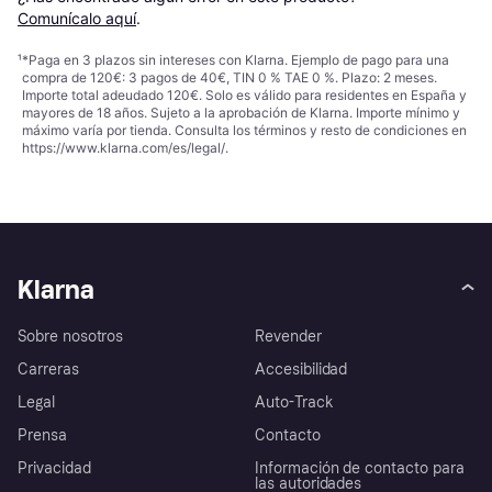
Comunícalo aquí
.
¹
*Paga en 3 plazos sin intereses con Klarna. Ejemplo de pago para una
compra de 120€: 3 pagos de 40€, TIN 0 % TAE 0 %. Plazo: 2 meses.
Importe total adeudado 120€. Solo es válido para residentes en España y
mayores de 18 años. Sujeto a la aprobación de Klarna. Importe mínimo y
máximo varía por tienda. Consulta los términos y resto de condiciones en
https://www.klarna.com/es/legal/
.
Klarna
Sobre nosotros
Revender
Carreras
Accesibilidad
Legal
Auto-Track
Prensa
Contacto
Privacidad
Información de contacto para
las autoridades