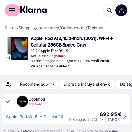
Comprar con Klarna
Para empresas
Klarna
/
Shopping
/
Informática
/
Ordenadores
/
Tabletas
Apple iPad A13, 10.2-inch, (2021), Wi-Fi + 
Cellular 256GB Space Gray
10.2", Apple iPadOS 15
Actualmente
agotado
+
2
Desde 3 pagos de 230,98 € TAE 0% con
Prueba pagos flexibles*
Recomendado
El precio incluye el envío
De se
Coolmod
Agotado
692,95 €
Apple iPad Wi-Fi + Cellular 10.2" A13 3GB 256GB Gris Espacial iPadOS
O 3 pagos de 230,98 € TAE 0%
¹
¹
*Paga en 3 plazos sin intereses con Klarna. Ejemplo de pago para una