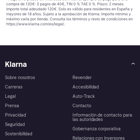
compra de 120€: 3 pagos de 40€, TIN 0 % TAE 0 %. Plazo: 2 meses.
Importe total adeudado 120€. Solo es válido para residentes en España y
mayores de 18 años. Sujeto a la aprobación de Klarna. Importe mínimo y
máximo varía por tienda. Consulta los términos y resto de condiciones en
https://www.klarna.com/es/legal/
.
Klarna
Sobre nosotros
Revender
Carreras
Accesibilidad
Legal
Auto-Track
Prensa
Contacto
Privacidad
Información de contacto para
las autoridades
Seguridad
Gobernanza corporativa
Sostenibilidad
Relaciones con inversores