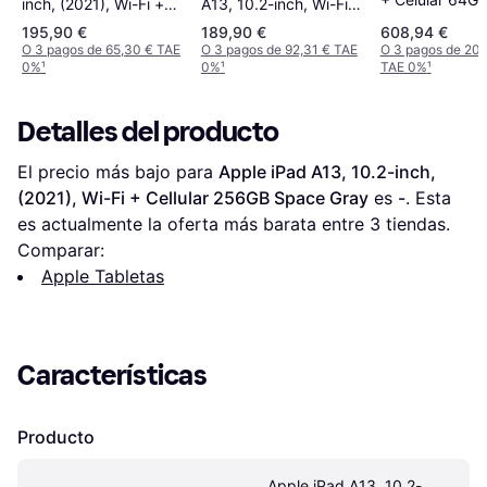
A13, 10.2-inch, Wi-Fi,
inch, (2021), Wi-Fi +
Pink
64GB, Space Gray
Cellular 64GB Space
195,90 €
189,90 €
608,94 €
Grey
O 3 pagos de 65,30 € TAE
O 3 pagos de 92,31 € TAE
O 3 pagos de 202
0%
¹
0%
¹
TAE 0%
¹
Detalles del producto
El precio más bajo para 
Apple iPad A13, 10.2-inch, 
(2021), Wi-Fi + Cellular 256GB Space Gray
 es 
-
. Esta 
es actualmente la oferta más barata entre 
3
 tiendas.
Comparar:
Apple Tabletas
Características
Producto
Apple iPad A13, 10.2-