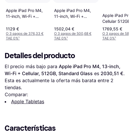
Apple iPad Pro M4,
Apple iPad Pro M4,
Apple iPad Pro
11-inch, Wi-Fi +
11-inch, Wi-Fi +
Cellular 512GB
Cellular, 512GB,
Cellular, 512GB,
M5
Standard Glass Space
Standard Glass Silver
1129 €
1502,04 €
1769,55 €
Black
O 3 pagos de 376,33 €
O 3 pagos de 500,68 €
O 3 pagos de 589
TAE 0%
¹
TAE 0%
¹
TAE 0%
¹
Detalles del producto
El precio más bajo para 
Apple iPad Pro M4, 13-inch, 
Wi-Fi + Cellular, 512GB, Standard Glass
 es 
2030,51 €
. 
Esta es actualmente la oferta más barata entre 
2
tiendas.
Comparar:
Apple Tabletas
Características