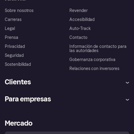
Sobre nosotros
Revender
Carreras
Accesibilidad
Legal
Auto-Track
Prensa
Contacto
Privacidad
Información de contacto para
las autoridades
Seguridad
Gobernanza corporativa
Sostenibilidad
Relaciones con inversores
Clientes
Ayuda
Promesa de protección contra
Para empresas
el fraude
Inicio de sesión
Nuestra promesa
Asistencia al comerciante
Portal de desarrolladores
Klarna app
Bienestar financiero
Acceso empresas
Estado operativo
Mercado
Directorio de tiendas
Configuración de privacidad
Vende con Klarna
Plataformas y socios
Política de protección al