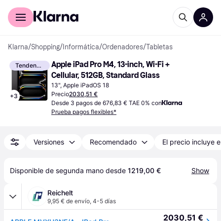
Comprar con Klarna
Para empresas
Klarna
/
Shopping
/
Informática
/
Ordenadores
/
Tabletas
Apple iPad Pro M4, 13-inch, Wi-Fi + 
Tendencia
Cellular, 512GB, Standard Glass
13", Apple iPadOS 18
Precio
2030,51 €
+
3
Desde 3 pagos de 676,83 € TAE 0% con
Prueba pagos flexibles*
Versiones
Recomendado
El precio incluye e
Disponible de segunda mano desde 
1219,00 €
Show
Reichelt
9,95 € de envío
,
4-5 días
2030,51 €