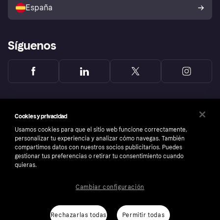
comprador de Klarna
Tu derecho de desistimiento
España
Reclamaciones
Síguenos
Cookies y privacidad
Usamos cookies para que el sitio web funcione correctamente,
personalizar tu experiencia y analizar cómo navegas. También
compartimos datos con nuestros socios publicitarios. Puedes
gestionar tus preferencias o retirar tu consentimiento cuando
quieras.
Cambiar configuración
Copyright © 2005-2026 Klarna Bank AB (publ). Sede central: Stockholm, Sweden. Todos
los derechos reservados. Klarna Bank AB (publ). Sveavägen 46, 111 34 Stockholm.
Número de empresa: 556737-0431
Rechazarlas todas
Permitir todas