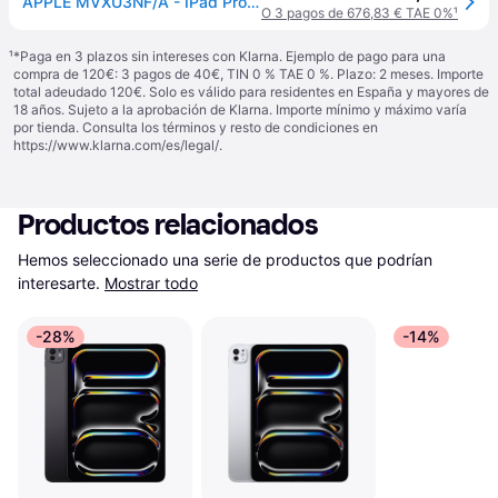
APPLE MVXU3NF/A - IPad Pro 13 Wi-Fi + celular, 512GB, negro
O 3 pagos de 676,83 € TAE 0%
¹
¹
*Paga en 3 plazos sin intereses con Klarna. Ejemplo de pago para una
compra de 120€: 3 pagos de 40€, TIN 0 % TAE 0 %. Plazo: 2 meses. Importe
total adeudado 120€. Solo es válido para residentes en España y mayores de
18 años. Sujeto a la aprobación de Klarna. Importe mínimo y máximo varía
por tienda. Consulta los términos y resto de condiciones en
https://www.klarna.com/es/legal/
.
Productos relacionados
Hemos seleccionado una serie de productos que podrían 
interesarte.
Mostrar todo
-28%
-14%