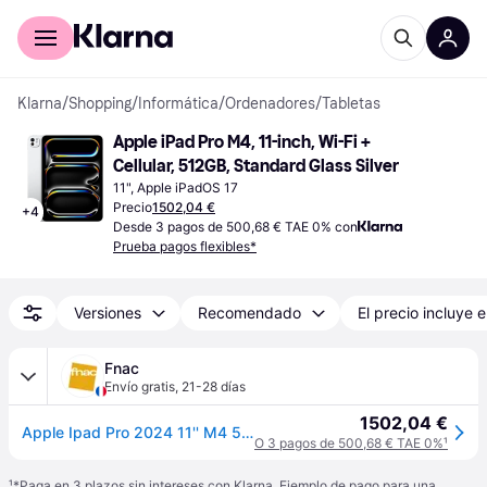
Comprar con Klarna
Para empresas
Klarna
/
Shopping
/
Informática
/
Ordenadores
/
Tabletas
Apple iPad Pro M4, 11-inch, Wi-Fi + 
Cellular, 512GB, Standard Glass Silver
11", Apple iPadOS 17
Precio
1502,04 €
+
4
Desde 3 pagos de 500,68 € TAE 0% con
Prueba pagos flexibles*
Versiones
Recomendado
El precio incluye e
Fnac
Envío gratis
,
21-28 días
1502,04 €
Apple Ipad Pro 2024 11'' M4 512gb Cellular Plata
O 3 pagos de 500,68 € TAE 0%
¹
¹
*Paga en 3 plazos sin intereses con Klarna. Ejemplo de pago para una