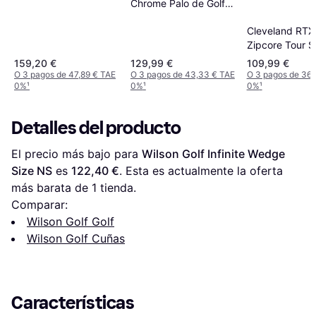
Chrome Palo de Golf
52° 10° Wedge Flex
Cleveland RTX
Zipcore Tour S
Palo de Golf 5
159,20 €
129,99 €
109,99 €
Wedge Flex
O 3 pagos de 47,89 € TAE
O 3 pagos de 43,33 € TAE
O 3 pagos de 36,
0%
¹
0%
¹
0%
¹
Detalles del producto
El precio más bajo para 
Wilson Golf Infinite Wedge 
Size NS
 es 
122,40 €
. Esta es actualmente la oferta 
más barata de 1 tienda.
Comparar:
Wilson Golf Golf
Wilson Golf Cuñas
Características