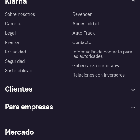
Klarna
Sobre nosotros
Revender
Carreras
Accesibilidad
Legal
Auto-Track
Prensa
Contacto
Privacidad
Información de contacto para
las autoridades
Seguridad
Gobernanza corporativa
Sostenibilidad
Relaciones con inversores
Clientes
Ayuda
Promesa de protección contra
Para empresas
el fraude
Inicio de sesión
Nuestra promesa
Asistencia al comerciante
Portal de desarrolladores
Klarna app
Bienestar financiero
Acceso empresas
Estado operativo
Mercado
Directorio de tiendas
Configuración de privacidad
Vende con Klarna
Plataformas y socios
Política de protección al