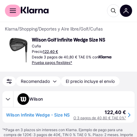
Comprar con Klarna
Para empresas
Klarna
/
Shopping
/
Deportes y Aire libre
/
Golf
/
Cuñas
Wilson Golf Infinite Wedge Size NS
Cuña
Precio
122,40 €
Desde 3 pagos de 40,80 € TAE 0% con
Prueba pagos flexibles*
Recomendado
El precio incluye el envío
Wilson
122,40 €
Wilson Infinite Wedge - Size NS
O 3 pagos de 40,80 € TAE 0%
¹
¹
*Paga en 3 plazos sin intereses con Klarna. Ejemplo de pago para una
compra de 120€: 3 pagos de 40€, TIN 0 % TAE 0 %. Plazo: 2 meses. Importe