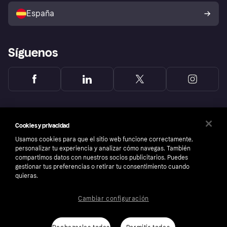
comprador de Klarna
Tu derecho de desistimiento
España
Reclamaciones
Síguenos
Cookies y privacidad
Usamos cookies para que el sitio web funcione correctamente,
personalizar tu experiencia y analizar cómo navegas. También
compartimos datos con nuestros socios publicitarios. Puedes
gestionar tus preferencias o retirar tu consentimiento cuando
quieras.
Cambiar configuración
Copyright © 2005-2026 Klarna Bank AB (publ). Sede central: Stockholm, Sweden. Todos
los derechos reservados. Klarna Bank AB (publ). Sveavägen 46, 111 34 Stockholm.
Número de empresa: 556737-0431