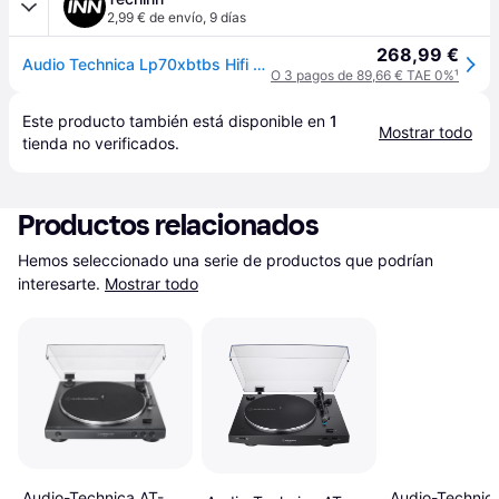
2,99 € de envío
,
9 días
268,99 €
Audio Technica Lp70xbtbs Hifi Turntable Transparente One Size / EU Plug 220V
O 3 pagos de 89,66 € TAE 0%
¹
Este producto también está disponible en 
1
Mostrar todo
tienda
 no verificados.
Productos relacionados
Hemos seleccionado una serie de productos que podrían 
interesarte.
Mostrar todo
Audio-Technic
Audio-Technica AT-