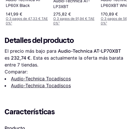
Audio-Technica AT-
LP60XBT Whit
LP60X Black
LP3XBT
141,99 €
275,82 €
170,89 €
O 3 pagos de 47,33 € TAE
O 3 pagos de 91,94 € TAE
O 3 pagos de 56,
0%
¹
0%
¹
0%
¹
Detalles del producto
El precio más bajo para 
Audio-Technica AT-LP70XBT
es 
232,74 €
. Esta es actualmente la oferta más barata 
entre 
7
 tiendas.
Comparar:
Audio-Technica Tocadiscos
Audio-Technica Tocadiscos
Características
Producto