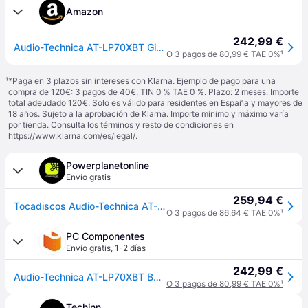
Amazon
242,99 €
Audio-Technica AT-LP70XBT Giradiscos inalámbrico con tracción por correa totalmente automático (Negro/Plata)
O 3 pagos de 80,99 € TAE 0%
¹
¹
*Paga en 3 plazos sin intereses con Klarna. Ejemplo de pago para una
compra de 120€: 3 pagos de 40€, TIN 0 % TAE 0 %. Plazo: 2 meses. Importe
total adeudado 120€. Solo es válido para residentes en España y mayores de
18 años. Sujeto a la aprobación de Klarna. Importe mínimo y máximo varía
por tienda. Consulta los términos y resto de condiciones en
https://www.klarna.com/es/legal/
.
Powerplanetonline
Envío gratis
259,94 €
Tocadiscos Audio-Technica AT-LP70XBT Bluetooth 5.2 aptX Adaptive
O 3 pagos de 86,64 € TAE 0%
¹
PC Componentes
Envío gratis
,
1-2 días
242,99 €
Audio-Technica AT-LP70XBT BS Tocadiscos de Tracción por Correa Bluetooth Negro
O 3 pagos de 80,99 € TAE 0%
¹
Techinn