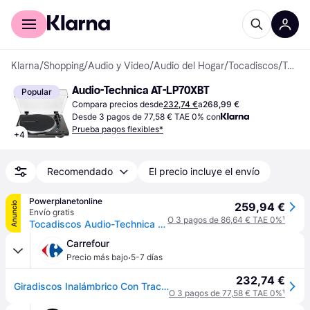
Comprar con Klarna
Para empresas
Klarna
/
Shopping
/
Audio y Video
/
Audio del Hogar
/
Tocadiscos
/
Tocadiscos
Audio-Technica AT-LP70XBT
Popular
Compara precios desde
232,74 €
a
268,99 €
Desde 3 pagos de 77,58 € TAE 0% con
Prueba pagos flexibles*
+
4
Recomendado
El precio incluye el envío
Powerplanetonline
Anuncio
259,94 €
Envío gratis
O 3 pagos de 86,64 € TAE 0%
¹
Tocadiscos Audio-Technica AT-LP70XBT Bluetooth 5.2 aptX Adaptive
Carrefour
·
Precio más bajo
5-7 días
232,74 €
Giradiscos Inalámbrico Con Tracción Por Correa Totalmente Automático En Negro
O 3 pagos de 77,58 € TAE 0%
¹