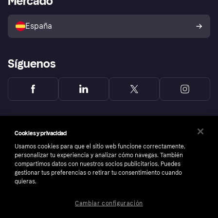
Mercado
Configuración de privacidad
Vende con Klarna
Plataformas y socios
Política de protección al
comprador de Klarna
Tu derecho de desistimiento
España
Reclamaciones
Síguenos
Cookies y privacidad
Usamos cookies para que el sitio web funcione correctamente,
personalizar tu experiencia y analizar cómo navegas. También
compartimos datos con nuestros socios publicitarios. Puedes
gestionar tus preferencias o retirar tu consentimiento cuando
quieras.
Cambiar configuración
Copyright © 2005-2026 Klarna Bank AB (publ). Sede central: Stockholm, Sweden. Todos