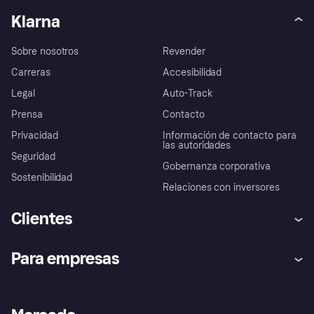
Klarna
Sobre nosotros
Revender
Carreras
Accesibilidad
Legal
Auto-Track
Prensa
Contacto
Privacidad
Información de contacto para
las autoridades
Seguridad
Gobernanza corporativa
Sostenibilidad
Relaciones con inversores
Clientes
Ayuda
Promesa de protección contra
Para empresas
el fraude
Inicio de sesión
Nuestra promesa
Asistencia al comerciante
Portal de desarrolladores
Klarna app
Bienestar financiero
Acceso empresas
Estado operativo
Directorio de tiendas