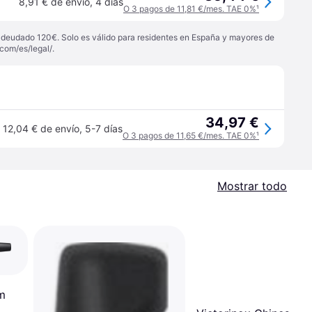
8,91 € de envío
,
4 días
O 3 pagos de 11,81 €/mes. TAE 0%
¹
 adeudado 120€. Solo es válido para residentes en España y mayores de
com/es/legal/
.
34,97 €
12,04 € de envío
,
5-7 días
O 3 pagos de 11,65 €/mes. TAE 0%
¹
Mostrar todo
rm
a