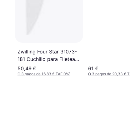
Zwilling Four Star 31073-
181 Cuchillo para Filetear
18 cm
50,49 €
61 €
O 3 pagos de 16,83 € TAE 0%
¹
O 3 pagos de 20,33 € TAE 0