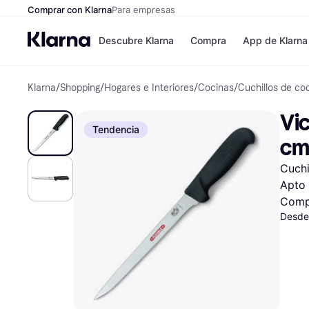
Comprar con Klarna
Para empresas
Descubre Klarna
Compra
App de Klarna
Klarna
/
Shopping
/
Hogares e Interiores
/
Cocinas
/
Cuchillos de co
Tiendas
Formas de pag
Formas de pago
MediaMarkt
Vic
Paga ahora
Shein
Tendencia
Paga en 3 plazos
Zalando Prive
c
Paga en 30 días
Zara
Financiación
JD Sports
Cuchi
Klarna en Apple 
Apto 
Comp
Directorio de tien
Desde