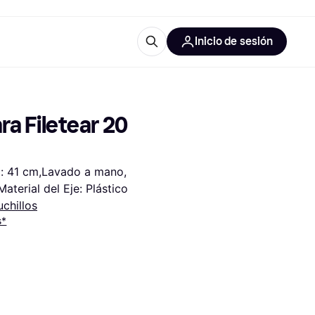
Inicio de sesión
Más información
iales de oficina
Qué es Klarna?
a Filetear 20 
l: 41 cm,Lavado a mano, 
Material del Eje: Plástico
chillos
 las categorías
s*