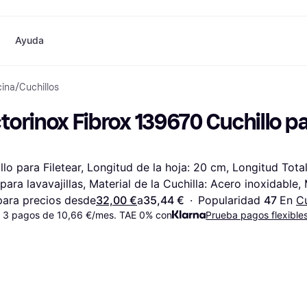
Ayuda
cina
/
Cuchillos
o
Compras y recompensas
Compra y compara precios
Banca
Móvil
Fotografías
Mater
Cashback
Rebajas
Tarjeta Klarna
Juegos y Entretenimiento
eSIM internacional
¿
torinox Fibrox 139670 Cuchillo par
Directorio de tiendas
Belleza
Saldo
Teléfonos & Wearables
Suscripciones
Ropa
Cuentas de ahorro
Niños y Familia
m
Invita a un amigo
Juguetes
Cuenta Flex
Transportes Motorizados
Hogares e Interiores
Depósito a plazo fijo
Jardín y Patio
llo para Filetear, Longitud de la hoja: 20 cm, Longitud Tota
Pay
Audio y Video
Electrodomésticos de Cocina
para lavavajillas, Material de la Cuchilla: Acero inoxidable, 
Deportes y Aire libre
Electrodomésticos
Informática
Libros, Películas y Música
ara precios desde
32,00 €
a
35,44 €
·
Popularidad 
47 
En 
Cu
das
Hazlo tú mismo
Todas
 3 pagos de 10,66 €/mes. TAE 0% con
Prueba pagos flexible