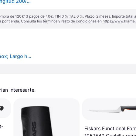
Victorinox Cuchillo Para Filetear Pescado Fibrox, Longitud 200/339 Mm
ompra de 120€: 3 pagos de 40€, TIN 0 % TAE 0 %. Plazo: 2 meses. Importe total
a por tienda. Consulta los términos y resto de condiciones en
https://www.klarna.
Cuchillo para filetear Fibrox curvado flexible Victorinox; Largo hoja 20 cm, 34 cm (Lg); plateado/negro
an interesarte.
3-
Fiskars Functional Fo
1057540 Cuchillo par