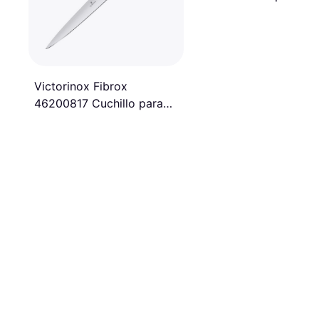
Filetear 18 cm
Victorinox Fibrox
46200817 Cuchillo para
Filetear 18 cm