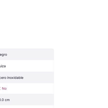
egro
uiza
cero inoxidable
No
1.0 cm