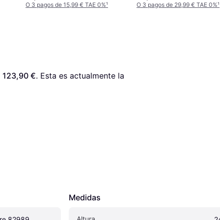
O 3 pagos de 15,99 € TAE 0%
¹
O 3 pagos de 29,99 € TAE 0%
¹
 
123,90 €
. Esta es actualmente la 
Medidas
Altura
ure 82989
2