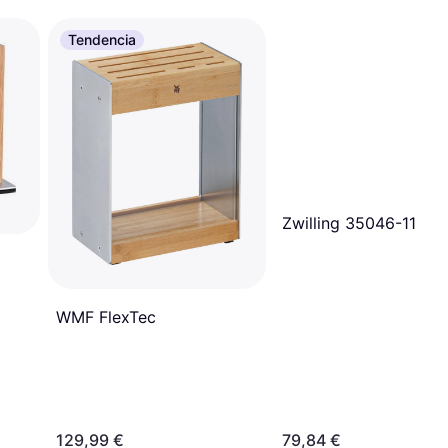
Tendencia
Zwilling 35046-110 2
WMF FlexTec
129,99 €
79,84 €