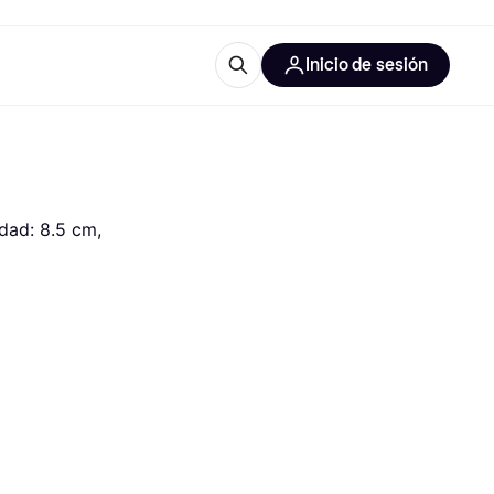
Inicio de sesión
Más información
les de oficina
Qué es Klarna?
dad: 8.5 cm, 
las categorías