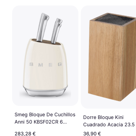
Smeg Bloque De Cuchillos
Dorre Bloque Kini
Anni 50 KBSF02CR 6
Cuadrado Acacia 23.5
Unidades
10.7 x 10.7 cm
283,28 €
36,90 €