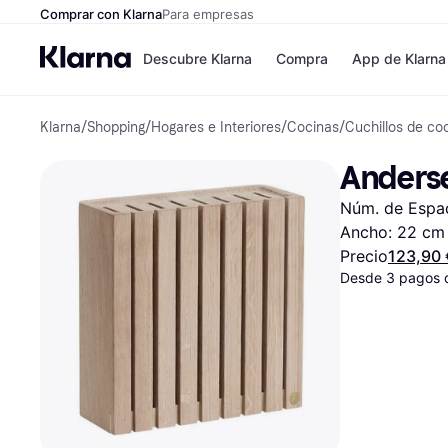
Comprar con Klarna
Para empresas
Descubre Klarna
Compra
App de Klarna
Klarna
/
Shopping
/
Hogares e Interiores
/
Cocinas
/
Cuchillos de co
Formas de pag
Tiendas
Formas de pago
MediaMarkt
Anderse
Paga ahora
Shein
Paga en 3 plazos
Zalando Priv
Núm. de Espaci
Paga en 30 días
Zara
Financiación
JD Sports
Ancho: 22 cm
Klarna en Apple 
Precio
123,90 
Desde 3 pagos 
Directorio de tie