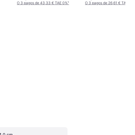
O 3 pagos de 43,33 € TAE 0%
¹
O 3 pagos de 26,61 € TAE 0%
4.0 cm