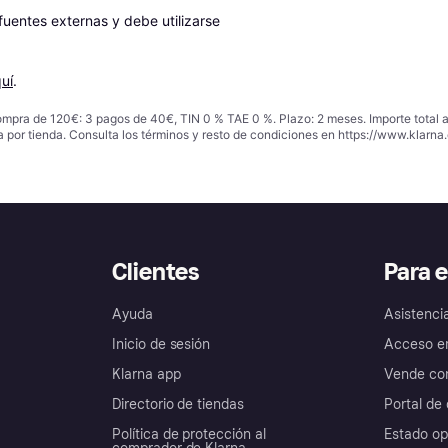
entes externas y debe utilizarse 
uí
.
ompra de 120€: 3 pagos de 40€, TIN 0 % TAE 0 %. Plazo: 2 meses. Importe total
a por tienda. Consulta los términos y resto de condiciones en
https://www.klarna.
Clientes
Para 
Ayuda
Asistenci
Inicio de sesión
Acceso e
Klarna app
Vende con
Directorio de tiendas
Portal de 
Política de protección al
Estado op