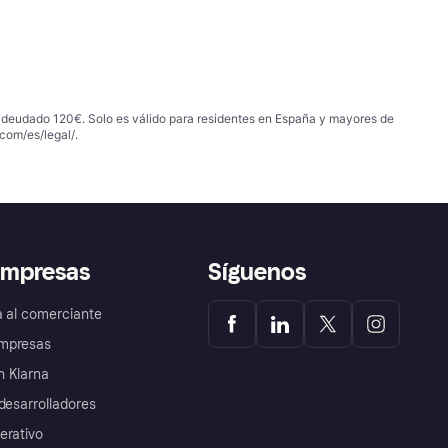
 adeudado 120€. Solo es válido para residentes en España y mayores de
com/es/legal/
.
empresas
Síguenos
a al comerciante
mpresas
 Klarna
desarrolladores
erativo