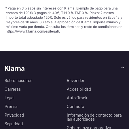
¹
*Paga en 3 plazos sin intereses con Klarna. Ejemplo de pago para una
compra de 120€: 3 pagos de 40€, TIN 0 % TAE 0 %. Plazo: 2 meses.
Importe total adeudado 120€. Solo es válido para residentes en España y
mayores de 18 años. Sujeto a la aprobación de Klarna. Importe mínimo y
máximo varía por tienda. Consulta los términos y resto de condiciones en
https://www.klarna.com/es/legal/
.
Klarna
Sobre nosotros
Revender
Carreras
Accesibilidad
Legal
Auto-Track
Prensa
Contacto
Privacidad
Información de contacto para
las autoridades
Seguridad
Gobernanza corporativa