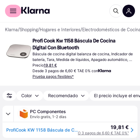
Comprar con Klarna
Para empresas
Klarna
/
Shopping
/
Hogares e Interiores
/
Electrodomésticos de Cocin
Profi Cook Kw 1158 Báscula De Cocina 
Digital Con Bluetooth
Báscula de cocina digital balanza de cocina, Indicador de 
batería, Tara, Medida de líquidos, Apagado automático, 
Peso (máximo) 5kg, Otras unidades de medida: Gramo (g), 
Precio
19,81 €
Onza (oz), Mililitro (ml), Onza líquida (fl.oz), Libra (lb)
Desde 3 pagos de 6,60 € TAE 0% con
Prueba pagos flexibles*
Color
Recomendado
El precio incluye el en
PC Componentes
Envío gratis
,
1-2 días
19,81 €
ProfiCook KW 1158 Báscula de Cocina Bluetooth
O 3 pagos de 6,60 € TAE 0%
¹