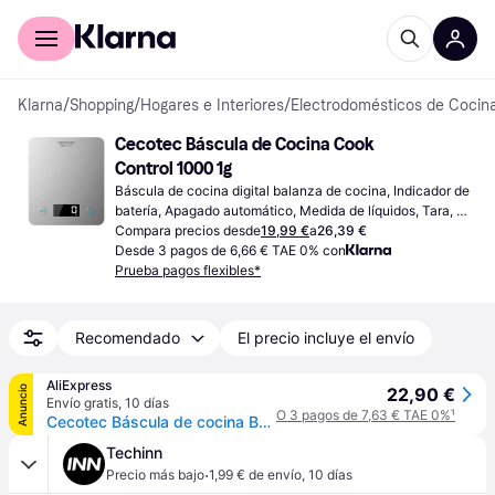
Comprar con Klarna
Para empresas
Klarna
/
Shopping
/
Hogares e Interiores
/
Electrodomésticos de Cocin
Cecotec Báscula de Cocina Cook 
Control 1000 1g
Báscula de cocina digital balanza de cocina, Indicador de 
batería, Apagado automático, Medida de líquidos, Tara, 
Peso (máximo) 5kg, Otras unidades de medida: Libra (lb), 
Compara precios desde
19,99 €
a
26,39 €
Mililitro (ml), Onza (oz), Gramo (g)
Desde 3 pagos de 6,66 € TAE 0% con
Prueba pagos flexibles*
Recomendado
El precio incluye el envío
AliExpress
Anuncio
22,90 €
Envío gratis
,
10 días
O 3 pagos de 7,63 € TAE 0%
¹
Cecotec Báscula de cocina BÁSCULA DE COCINA COOKCONTROL 10000 CONNECTED - Av2228
Techinn
·
Precio más bajo
1,99 € de envío
,
10 días