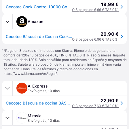
19,99 €
Cecotec Cook Control 10000 Connected Kitchen Scale Transparente One Size / EU Plug 220V
O 3 pagos de 6,66 € TAE 0%
¹
Amazon
20,90 €
Cecotec Báscula de Cocina Cook Control 10000 Connected con App, Acabado en Acero INOX, precisión de 1 gr, Capacidad de 5 kg, Pantalla LCD, diseño extraplano, Recubrimiento antihuellas
O 3 pagos de 6,96 € TAE 0%
¹
¹
*Paga en 3 plazos sin intereses con Klarna. Ejemplo de pago para una
compra de 120€: 3 pagos de 40€, TIN 0 % TAE 0 %. Plazo: 2 meses. Importe
total adeudado 120€. Solo es válido para residentes en España y mayores de
18 años. Sujeto a la aprobación de Klarna. Importe mínimo y máximo varía
por tienda. Consulta los términos y resto de condiciones en
https://www.klarna.com/es/legal/
.
AliExpress
Envío gratis
,
10 días
22,90 €
Cecotec Báscula de cocina BÁSCULA DE COCINA COOKCONTROL 10000 CONNECTED - Av2228
O 3 pagos de 7,63 € TAE 0%
¹
Miravia
Envío gratis
,
10 días