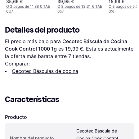
35,66 €
39,95 €
15,99 €
O 3 pagos de 11,88 € TAE
O 3 pagos de 13,31 € TAE
O 3 pagos de 5,3
0%
¹
0%
¹
0%
¹
Detalles del producto
El precio más bajo para 
Cecotec Báscula de Cocina 
Cook Control 1000 1g
 es 
19,99 €
. Esta es actualmente 
la oferta más barata entre 
7
 tiendas.
Comparar:
Cecotec Básculas de cocina
Características
Producto
Cecotec Báscula de 
Nombre del producto
Cocina Cook Control 