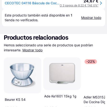
24,67 €
CECOTEC 04116 Báscula de Cocina Inteligente con App, Precisión 1g, Acero Inoxidable, 5kg Capacidad
O 3 pagos de 8,22 € TAE 0%
¹
Este producto también está disponible en 
1
Mostrar todo
tienda
 no verificados.
Productos relacionados
Hemos seleccionado una serie de productos que podrían 
interesarte.
Mostrar todo
-22%
Ade Ke1601 15kg 1g
Adler MS3152 
Beurer KS 54
De Cocina Digi
Bol 1.8 L 5 kg