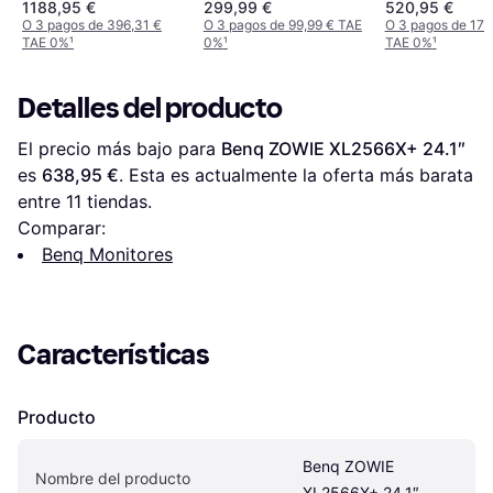
1188,95 €
299,99 €
520,95 €
O 3 pagos de 396,31 €
O 3 pagos de 99,99 € TAE
O 3 pagos de 173
TAE 0%
¹
0%
¹
TAE 0%
¹
Detalles del producto
El precio más bajo para 
Benq ZOWIE XL2566X+ 24.1″
es 
638,95 €
. Esta es actualmente la oferta más barata 
entre 
11
 tiendas.
Comparar:
Benq Monitores
Características
Producto
Benq ZOWIE 
Nombre del producto
XL2566X+ 24.1″