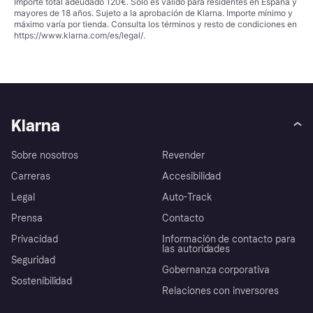
Importe total adeudado 120€. Solo es válido para residentes en España y
mayores de 18 años. Sujeto a la aprobación de Klarna. Importe mínimo y
máximo varía por tienda. Consulta los términos y resto de condiciones en
https://www.klarna.com/es/legal/
.
Klarna
Sobre nosotros
Revender
Carreras
Accesibilidad
Legal
Auto-Track
Prensa
Contacto
Privacidad
Información de contacto para
las autoridades
Seguridad
Gobernanza corporativa
Sostenibilidad
Relaciones con inversores