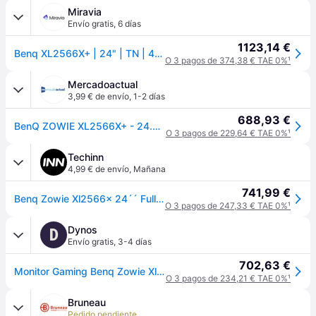
Miravia
Envío gratis
,
6 días
1123,14 €
Benq XL2566X+ | 24" | TN | 400 Hz | 1 ms | 1920 x 1080 píxeles | 320 cd/m² | 3 puertos HDMI
O 3 pagos de 374,38 € TAE 0%
¹
Mercadoactual
3,99 € de envío
,
1-2 días
688,93 €
BenQ ZOWIE XL2566X+ - 24.5" Full HD - Negro - 400Hz
O 3 pagos de 229,64 € TAE 0%
¹
Techinn
4,99 € de envío
,
Mañana
741,99 €
Benq Zowie Xl2566x 24´´ Full Hd Ips Led 400hz Monitor Negro
O 3 pagos de 247,33 € TAE 0%
¹
Dynos
D
Envío gratis
,
3-4 días
702,63 €
Monitor Gaming Benq Zowie Xl2566X+ 24.1" Fhd 400Hz
O 3 pagos de 234,21 € TAE 0%
¹
Bruneau
Pedido pendiente