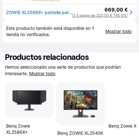
669,00 €
ZOWIE XL2566X+ pantalla para PC 62,2 cm (24.5") 1920 x 1080 Pixeles Full HD Negro
O 3 pagos de 223,00 € TAE 0%
¹
Este producto también está disponible en 
1
Mostrar todo
tienda
 no verificados.
Productos relacionados
Hemos seleccionado una serie de productos que podrían 
interesarte.
Mostrar todo
Benq Zowie
Benq Zowie X
XL2586X+
Benq ZOWIE XL2540K