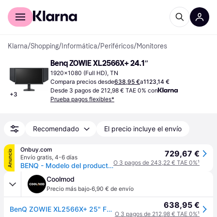
Comprar con Klarna
Para empresas
Klarna
/
Shopping
/
Informática
/
Periféricos
/
Monitores
Benq ZOWIE XL2566X+ 24.1″
1920x1080 (Full HD), TN
Compara precios desde
638,95 €
a
1123,14 €
Desde 3 pagos de 212,98 € TAE 0% con
+
3
Prueba pagos flexibles*
Recomendado
El precio incluye el envío
Onbuy.com
Anuncio
729,67 €
Envío gratis
,
4-6 días
O 3 pagos de 243,22 € TAE 0%
¹
BENQ - Modelo del producto: Ecr
Coolmod
·
Precio más bajo
6,90 € de envío
638,95 €
BenQ ZOWIE XL2566X+ 25" FHD TN 400Hz 0.5ms DyAc 2
O 3 pagos de 212,98 € TAE 0%
¹