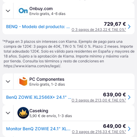
Onbuy.com
Envío gratis
,
4-6 días
729,67 €
BENQ - Modelo del producto: Ecr
O 3 pagos de 243,22 € TAE 0%
¹
¹
*Paga en 3 plazos sin intereses con Klarna. Ejemplo de pago para una
compra de 120€: 3 pagos de 40€, TIN 0 % TAE 0 %. Plazo: 2 meses. Importe
total adeudado 120€. Solo es válido para residentes en España y mayores de
18 años. Sujeto a la aprobación de Klarna. Importe mínimo y máximo varía
por tienda. Consulta los términos y resto de condiciones en
https://www.klarna.com/es/legal/
.
PC Componentes
Envío gratis
,
1-2 días
639,00 €
BenQ ZOWIE XL2566X+ 24.1" LED Fast TN Full HD 400Hz DyAc 2 para Esports
O 3 pagos de 213,00 € TAE 0%
¹
Caseking
5,90 € de envío
,
1-3 días
649,00 €
Monitor BenQ ZOWIE 24.1" XL2566X+ Fast TN 400Hz 0.05ms DyAc 2.0
O 3 pagos de 216,33 € TAE 0%
¹