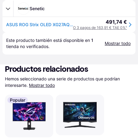
Senetic
491,74 €
ASUS ROG Strix OLED XG27AQDMGR pantalla para PC 67,3 90LM0CC0-B01171
O 3 pagos de 163,91 € TAE 0%
¹
Este producto también está disponible en 
1
Mostrar todo
tienda
 no verificados.
Productos relacionados
Hemos seleccionado una serie de productos que podrían 
interesarte.
Mostrar todo
Popular