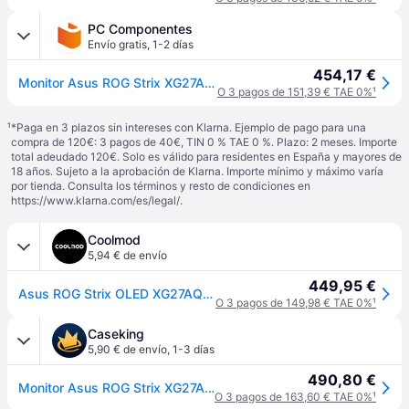
PC Componentes
Envío gratis
,
1-2 días
454,17 €
Monitor Asus ROG Strix XG27AQDMGR 26.5" Quad HD 240Hz OLED 0.03ms G-SYNC FreeSync HDR10
O 3 pagos de 151,39 € TAE 0%
¹
¹
*Paga en 3 plazos sin intereses con Klarna. Ejemplo de pago para una
compra de 120€: 3 pagos de 40€, TIN 0 % TAE 0 %. Plazo: 2 meses. Importe
total adeudado 120€. Solo es válido para residentes en España y mayores de
18 años. Sujeto a la aprobación de Klarna. Importe mínimo y máximo varía
por tienda. Consulta los términos y resto de condiciones en
https://www.klarna.com/es/legal/
.
Coolmod
5,94 € de envío
449,95 €
Asus ROG Strix OLED XG27AQDMGR 27" QHD 2K W-OLED 240Hz 0.03ms HDR FreeSync/G-Sync
O 3 pagos de 149,98 € TAE 0%
¹
Caseking
5,90 € de envío
,
1-3 días
490,80 €
Monitor Asus ROG Strix XG27AQDMG Gen2 (XG27AQDMGR) WOLED 27" QHD 16:9 240Hz FreeSync Premium Pro / G-SYNC / VESA Adaptive Sync
O 3 pagos de 163,60 € TAE 0%
¹