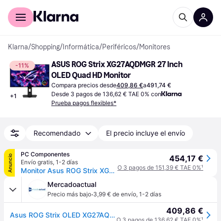
Comprar con Klarna
Para empresas
Klarna
/
Shopping
/
Informática
/
Periféricos
/
Monitores
ASUS ROG Strix XG27AQDMGR 27 Inch 
-11%
OLED Quad HD Monitor
Compara precios desde
409,86 €
a
491,74 €
Desde 3 pagos de 136,62 € TAE 0% con
+
1
Prueba pagos flexibles*
Recomendado
El precio incluye el envío
PC Componentes
Anuncio
454,17 €
Envío gratis
,
1-2 días
O 3 pagos de 151,39 € TAE 0%
¹
Monitor Asus ROG Strix XG27AQDMGR 26.5" Quad HD 240Hz OLED 0.03ms G-SYNC FreeSync HDR10
Mercadoactual
·
Precio más bajo
3,99 € de envío
,
1-2 días
409,86 €
Asus ROG Strix OLED XG27AQDMGR - 26.5" Quad HD - OLED - Negro - 240Hz
O 3 pagos de 136,62 € TAE 0%
¹