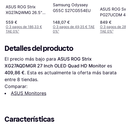
Samsung Odyssey
ASUS ROG Strix
ASUS ROG Swi
G55C S27CG554EU
XG27AQWMG 26.5"
PG27UCDM 4K
QHD OLED 280Hz
Monitor
559 €
148,07 €
849 €
Gaming Monitor
O 3 pagos de 186,33 €
O 3 pagos de 49,35 € TAE
O 3 pagos de 283
TAE 0%
¹
0%
¹
TAE 0%
¹
Detalles del producto
El precio más bajo para 
ASUS ROG Strix 
XG27AQDMGR 27 Inch OLED Quad HD Monitor
 es 
409,86 €
. Esta es actualmente la oferta más barata 
entre 
8
 tiendas.
Comparar:
ASUS Monitores
Características