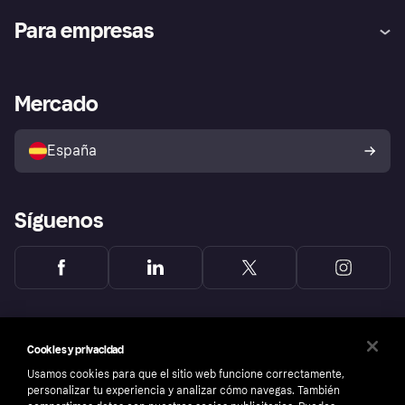
Ayuda
Promesa de protección contra
Para empresas
el fraude
Inicio de sesión
Nuestra promesa
Asistencia al comerciante
Portal de desarrolladores
Klarna app
Bienestar financiero
Acceso empresas
Estado operativo
Mercado
Directorio de tiendas
Configuración de privacidad
Vende con Klarna
Plataformas y socios
Política de protección al
comprador de Klarna
Tu derecho de desistimiento
España
Reclamaciones
Síguenos
Cookies y privacidad
Usamos cookies para que el sitio web funcione correctamente,
personalizar tu experiencia y analizar cómo navegas. También