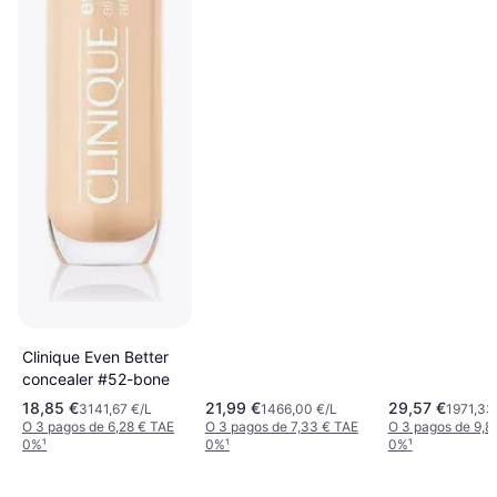
Clinique Even Better
concealer #52-bone
18,85 €
21,99 €
29,57 €
3141,67 €/L
1466,00 €/L
1971,33
O 3 pagos de 6,28 € TAE
O 3 pagos de 7,33 € TAE
O 3 pagos de 9,8
0%
¹
0%
¹
0%
¹