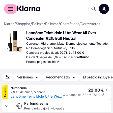
Comprar con Klarna
Para empresas
Klarna
/
Shopping
/
Belleza
/
Bellezas
/
Cosméticos
/
Correctores
Lancôme Teint Idole Ultra Wear All Over 
Concealer #215 Buff Neutral
Corrector, Hidratante, Mate, Dermatológicamente Testado, 
No Comedogénico, Nutritivo, Brillo
+
1
Compara precios desde
20,78 €
a
43,00 €
Desde 3 pagos de 6,92 € TAE 0% con
Prueba pagos flexibles*
Versiones
Recomendado
El precio incluye e
Nutritienda
Anuncio
22,00 €
2,99 € de envío
,
Mañana
O 3 pagos de 7,33 € TAE 0%
¹
Lancôme Teint Idole Ultra Wear All Over Concealer #023 - Beige Aurore
Parfumdreams
·
Precio más bajo
Envío gratis