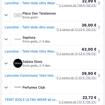
22,99 €
Lancôme - Teint Idole Ultra Wear All Over Concealer Correctores 13 ml 023 - BEIGE AURORE
O 3 pagos de 7,66 € TAE 0%
¹
Place Des Tendances
Envío gratis
36,00 €
Lancôme - Teint idole ultra wear all over concealer - 14ml - Beige
O 3 pagos de 12,00 € TAE 0%
¹
Sephora
Envío gratis
,
2-3 días
43,00 €
Lancôme - Teint Idole Ultra Wear All Over Concealer - Corrector
O 3 pagos de 14,33 € TAE 0%
¹
Sabina Store
Envío gratis
,
3-5 días
39,90 €
Lancome Correctores Teint Idole Ultra Wear All Over Concealer Corrector Maquillaje
O 3 pagos de 13,30 € TAE 0%
¹
Perfumes Club
22,72 €
TEINT IDOLE ULTRA WEAR all over concealer #023-buff
O 3 pagos de 7,57 € TAE 0%
¹