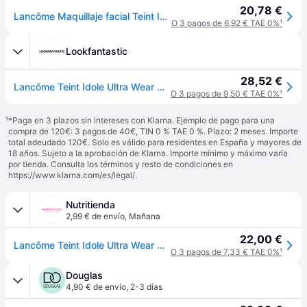
20,78 €
Lancôme Maquillaje facial Teint Idole Ultra Wear All Over Concealer Correctores maquillaje Mujer 13 ml
O 3 pagos de 6,92 € TAE 0%
¹
Lookfantastic
28,52 €
Lancôme Teint Idole Ultra Wear All Over Concealer 13ml (Varios tonos) - 215 Buff N 023
O 3 pagos de 9,50 € TAE 0%
¹
¹
*Paga en 3 plazos sin intereses con Klarna. Ejemplo de pago para una
compra de 120€: 3 pagos de 40€, TIN 0 % TAE 0 %. Plazo: 2 meses. Importe
total adeudado 120€. Solo es válido para residentes en España y mayores de
18 años. Sujeto a la aprobación de Klarna. Importe mínimo y máximo varía
por tienda. Consulta los términos y resto de condiciones en
https://www.klarna.com/es/legal/
.
Nutritienda
2,99 € de envío
,
Mañana
22,00 €
Lancôme Teint Idole Ultra Wear All Over Concealer #023 - Beige Aurore
O 3 pagos de 7,33 € TAE 0%
¹
Douglas
4,90 € de envío
,
2-3 días