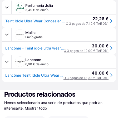
Perfumeria Julia
3,49 € de envío
22,26 €
Teint Idole Ultra Wear Concealer 023 Buff
O 3 pagos de 7,42 € TAE 0%
¹
Malina
Envío gratis
36,00 €
Lancôme - Teint idole ultra wear all over concealer corrector y base de maquillaje 2 en 1 - 14ml - Beige
O 3 pagos de 12,00 € TAE 0%
¹
Lancome
6,00 € de envío
40,00 €
Lancôme Teint Idole Ultra Wear All Over Concealer
O 3 pagos de 13,33 € TAE 0%
¹
Productos relacionados
Hemos seleccionado una serie de productos que podrían 
interesarte.
Mostrar todo