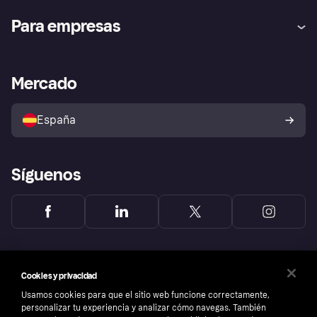
Ayuda
Promesa de protección contra
Para empresas
el fraude
Inicio de sesión
Nuestra promesa
Asistencia al comerciante
Portal de desarrolladores
Klarna app
Bienestar financiero
Acceso empresas
Estado operativo
Mercado
Directorio de tiendas
Configuración de privacidad
Vende con Klarna
Plataformas y socios
Política de protección al
comprador de Klarna
Tu derecho de desistimiento
España
Reclamaciones
Síguenos
Cookies y privacidad
Usamos cookies para que el sitio web funcione correctamente,
personalizar tu experiencia y analizar cómo navegas. También