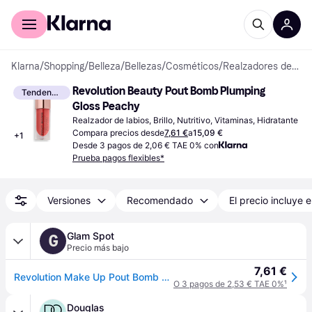
Comprar con Klarna
Para empresas
Klarna
/
Shopping
/
Belleza
/
Bellezas
/
Cosméticos
/
Realzadores de labios
Revolution Beauty Pout Bomb Plumping 
Tendencia
Gloss Peachy
Realzador de labios, Brillo, Nutritivo, Vitaminas, Hidratante
Compara precios desde
7,61 €
a
15,09 €
+
1
Desde 3 pagos de 2,06 € TAE 0% con
Prueba pagos flexibles*
Versiones
Recomendado
El precio incluye e
Glam Spot
G
Precio más bajo
7,61 €
Revolution Make Up Pout Bomb Plumping Gloss Peachy 4.6Ml
O 3 pagos de 2,53 € TAE 0%
¹
Douglas