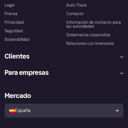
Legal
Auto-Track
Prensa
Contacto
Privacidad
Información de contacto para
las autoridades
Seguridad
Gobernanza corporativa
Sostenibilidad
Relaciones con inversores
Clientes
Ayuda
Promesa de protección contra
Para empresas
el fraude
Inicio de sesión
Nuestra promesa
Asistencia al comerciante
Portal de desarrolladores
Klarna app
Bienestar financiero
Acceso empresas
Estado operativo
Mercado
Directorio de tiendas
Configuración de privacidad
Vende con Klarna
Plataformas y socios
Política de protección al
comprador de Klarna
Tu derecho de desistimiento
España
Reclamaciones