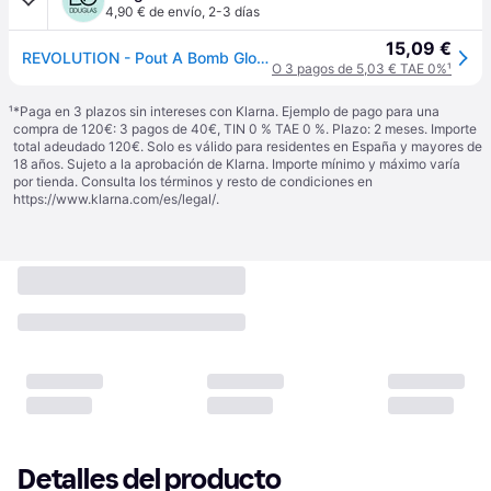
4,90 € de envío
,
2-3 días
15,09 €
REVOLUTION - Pout A Bomb Gloss 4.6 ml Peachy
O 3 pagos de 5,03 € TAE 0%
¹
¹
*Paga en 3 plazos sin intereses con Klarna. Ejemplo de pago para una
compra de 120€: 3 pagos de 40€, TIN 0 % TAE 0 %. Plazo: 2 meses. Importe
total adeudado 120€. Solo es válido para residentes en España y mayores de
18 años. Sujeto a la aprobación de Klarna. Importe mínimo y máximo varía
por tienda. Consulta los términos y resto de condiciones en
https://www.klarna.com/es/legal/
.
Detalles del producto