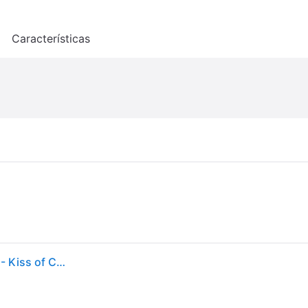
o
Características
bareMinerals Gen Nude Blonzer 3.8g (Varios tonos) - Kiss of Copper