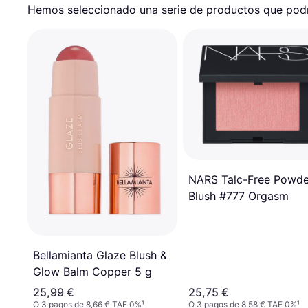
Hemos seleccionado una serie de productos que podrí
NARS Talc-Free Powde
Blush #777 Orgasm
Bellamianta Glaze Blush &
Glow Balm Copper 5 g
25,99 €
25,75 €
O 3 pagos de 8,66 € TAE 0%
¹
O 3 pagos de 8,58 € TAE 0%
¹