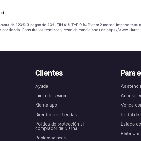
uí
.
ompra de 120€: 3 pagos de 40€, TIN 0 % TAE 0 %. Plazo: 2 meses. Importe total
a por tienda. Consulta los términos y resto de condiciones en
https://www.klarna.
Clientes
Para 
Ayuda
Asistenci
Inicio de sesión
Acceso e
Klarna app
Vende con
Directorio de tiendas
Portal de 
Política de protección al
Estado op
comprador de Klarna
Plataform
Reclamaciones