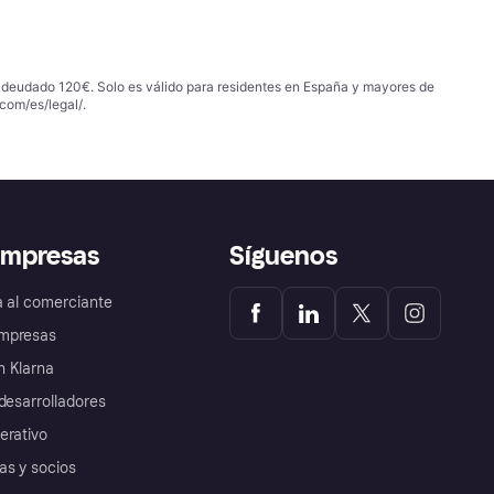
 adeudado 120€. Solo es válido para residentes en España y mayores de
com/es/legal/
.
empresas
Síguenos
a al comerciante
mpresas
 Klarna
desarrolladores
erativo
as y socios