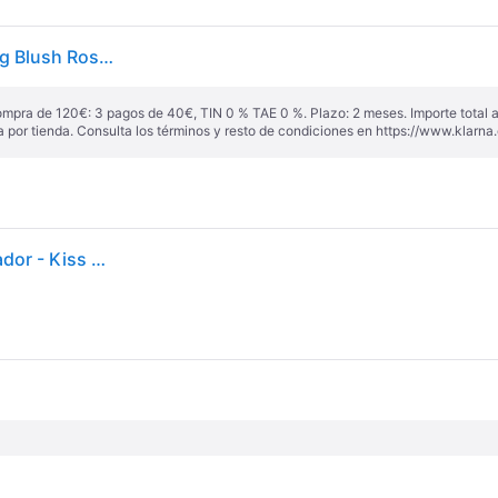
Bare Minerals Gen Nude Blonzer Kiss Of Copper 3.8g Blush Rosa Mujer
ompra de 120€: 3 pagos de 40€, TIN 0 % TAE 0 %. Plazo: 2 meses. Importe total
a por tienda. Consulta los términos y resto de condiciones en
https://www.klarna.
Blush - BAREMINERALS - Gen Nude Blush + Bronceador - Kiss Of Copper - 3,8 g - Rosa