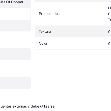
Kiss Of Copper
L
Propiedades
G
T
Textura
C
Color
C
entes externas y debe utilizarse 