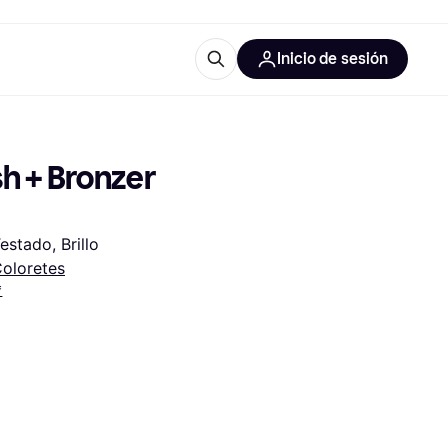
Inicio de sesión
Más información
les de oficina
Qué es Klarna?
h + Bronzer 
stado, Brillo
oloretes
*
las categorías