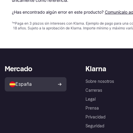
únicamente como referencia.

¿Has encontrado algún error en este producto? 
Comunícalo aq
¹
*Paga en 3 plazos sin intereses con Klarna. Ejemplo de pago para una c
18 años. Sujeto a la aprobación de Klarna. Importe mínimo y máximo varí
Mercado
Klarna
Sobre nosotros
España
Carreras
Legal
Prensa
Privacidad
Seguridad