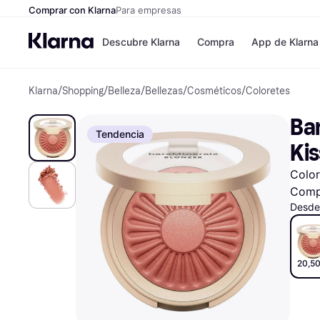
Comprar con Klarna
Para empresas
Descubre Klarna
Compra
App de Klarna
Klarna
/
Shopping
/
Belleza
/
Bellezas
/
Cosméticos
/
Coloretes
Formas de pag
Tiendas
Formas de pago
MediaMarkt
Ba
Paga ahora
Shein
Tendencia
Paga en 3 plazos
Zalando Priv
Ki
Paga en 30 días
Zara
Financiación
JD Sports
Color
Klarna en Apple 
Comp
Desde
Directorio de tie
20,50