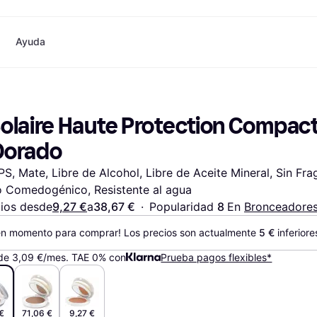
Ayuda
o
Compras y recompensas
Compra y compara precios
Banca
Móvil
Fotografías
Mater
Cashback
Rebajas
Tarjeta Klarna
Juegos y Entretenimiento
eSIM internacional
¿
olaire Haute Protection Compact 
Directorio de tiendas
Belleza
Saldo
Teléfonos & Wearables
Suscripciones
Ropa
Cuentas de ahorro
Niños y Familia
Dorado
Invita a un amigo
Juguetes
Cuenta Flex
Transportes Motorizados
Hogares e Interiores
Depósito a plazo fijo
Jardín y Patio
S, Mate, Libre de Alcohol, Libre de Aceite Mineral, Sin Frag
Pay
Audio y Video
Electrodomésticos de Cocina
 Comedogénico, Resistente al agua
Deportes y Aire libre
Electrodomésticos
Informática
Libros, Películas y Música
ios desde
9,27 €
a
38,67 €
·
Popularidad 
8 
En 
Bronceadore
das
Hazlo tú mismo
Todas
en momento para comprar! Los precios son actualmente 
5 €
 inferior
de 3,09 €/mes. TAE 0% con
Prueba pagos flexibles*
€
71,06 €
9,27 €