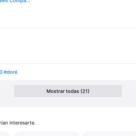
Eau Thermale Avène Haute Protection Polvos Minerales Compactos Impermeables para el Rostro con Protección Solar SPF50 con Pigmento Dorado 10gr
0 #doré
Mostrar todas (21)
an interesarte.