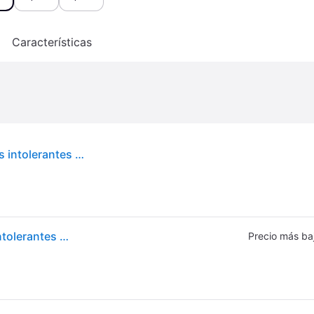
o
Características
Avène Protección solar compacta con color Pieles intolerantes SPF50 10g Doré SPF50
Avène Protección solar compacta con color Pieles intolerantes SPF50 10g Doré SPF50
Precio más ba