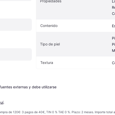
Propiedades
L
R
C
Contenido
E
P
Tipo de piel
Pi
M
Textura
C
entes externas y debe utilizarse 
uí
.
ompra de 120€: 3 pagos de 40€, TIN 0 % TAE 0 %. Plazo: 2 meses. Importe total