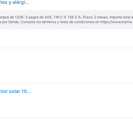
Avène Sun Golden Compact 50 para pieles intolerantes y alérgicas 10g
ompra de 120€: 3 pagos de 40€, TIN 0 % TAE 0 %. Plazo: 2 meses. Importe total
a por tienda. Consulta los términos y resto de condiciones en
https://www.klarna.
Avene High Protection Compact SPF50 DORÉ Protector solar 10 g Mujer