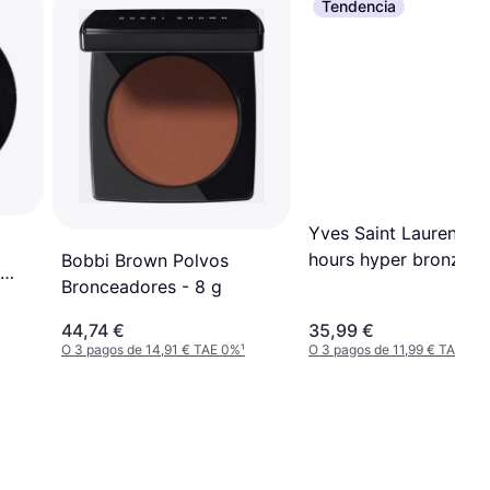
Tendencia
Yves Saint Laurent all
hours hyper bronze
Bobbi Brown Polvos
polvos bronceadores
Bronceadores - 8 g
44,74 €
35,99 €
O 3 pagos de 14,91 € TAE 0%
¹
O 3 pagos de 11,99 € TAE 0%
¹