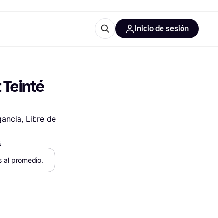
Inicio de sesión
Más información
iales de oficina
Qué es Klarna?
Teinté 
ancia, Libre de 
s
 las categorías
es al promedio.