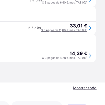
3-7 días
O 3 pagos de 6,60 €/mes. TAE 0%
¹
33,01 €
2-5 días
O 3 pagos de 11,00 €/mes. TAE 0%
¹
14,39 €
O 3 pagos de 4,79 €/mes. TAE 0%
¹
Mostrar todo