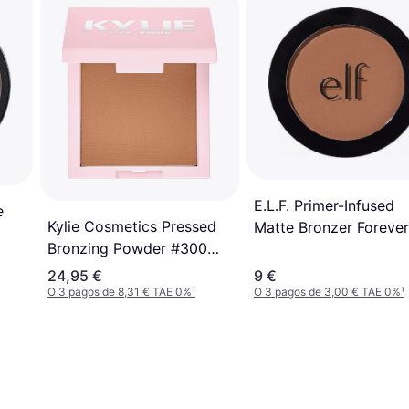
E.L.F. Primer-Infused
e
Kylie Cosmetics Pressed
Matte Bronzer Forever
Bronzing Powder #300
Sunkissed
Toasty
24,95 €
9 €
O 3 pagos de 8,31 € TAE 0%
¹
O 3 pagos de 3,00 € TAE 0%
¹