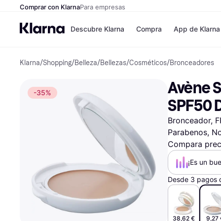
Comprar con Klarna
Para empresas
Descubre Klarna
Compra
App de Klarna
Klarna
/
Shopping
/
Belleza
/
Bellezas
/
Cosméticos
/
Bronceadores
Tiendas
Formas de pag
Formas de pago
MediaMarkt
Avène S
Paga ahora
Shein
-35%
Paga en 3 plazos
Zalando Prive
SPF50 
Paga en 30 días
Zara
Financiación
JD Sports
Bronceador, FP
Klarna en Apple 
Parabenos, No
Compara prec
Directorio de tien
¡Es un bu
Desde 3 pagos 
38,62 €
9,27 