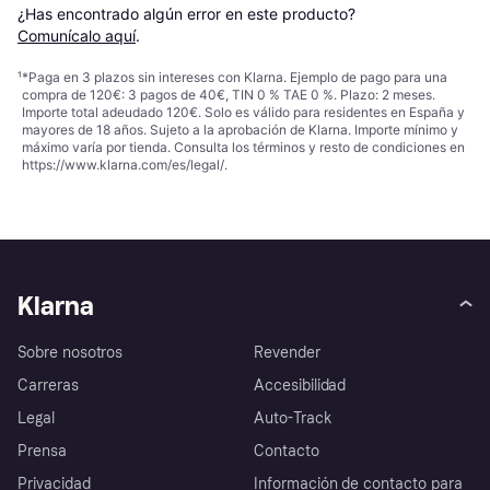
¿Has encontrado algún error en este producto? 
Comunícalo aquí
.
¹
*Paga en 3 plazos sin intereses con Klarna. Ejemplo de pago para una
compra de 120€: 3 pagos de 40€, TIN 0 % TAE 0 %. Plazo: 2 meses.
Importe total adeudado 120€. Solo es válido para residentes en España y
mayores de 18 años. Sujeto a la aprobación de Klarna. Importe mínimo y
máximo varía por tienda. Consulta los términos y resto de condiciones en
https://www.klarna.com/es/legal/
.
Klarna
Sobre nosotros
Revender
Carreras
Accesibilidad
Legal
Auto-Track
Prensa
Contacto
Privacidad
Información de contacto para