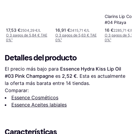
Clarins Lip Com
#04 Pitaya
17,53 €
16,91 €
16 €
2504,29 €/L
2415,71 €/L
2285,71 €/L
O 3 pagos de 5,84 € TAE
O 3 pagos de 5,63 € TAE
O 3 pagos de 5,3
0%
¹
0%
¹
0%
¹
Detalles del producto
El precio más bajo para 
Essence Hydra Kiss Lip Oil 
#03 Pink Champagne
 es 
2,52 €
. Esta es actualmente 
la oferta más barata entre 
14
 tiendas.
Comparar:
Essence Cosméticos
Essence Aceites labiales
Características