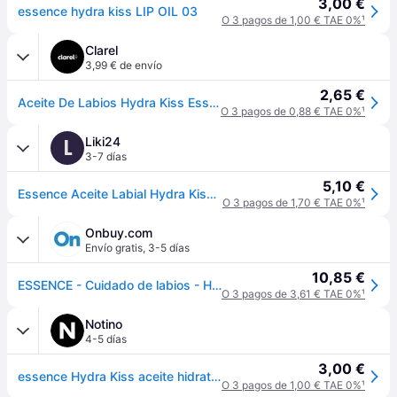
3,00 €
essence hydra kiss LIP OIL 03
O 3 pagos de 1,00 € TAE 0%
¹
Clarel
3,99 € de envío
2,65 €
Aceite De Labios Hydra Kiss Essence
O 3 pagos de 0,88 € TAE 0%
¹
Liki24
L
3-7 días
5,10 €
Essence Aceite Labial Hydra Kiss 03 Champán Rosa, 4 ml
O 3 pagos de 1,70 € TAE 0%
¹
Onbuy.com
Envío gratis
,
3-5 días
10,85 €
ESSENCE - Cuidado de labios - Hydra Kiss - 03 Champán Rosa - 4ml - Vegano
O 3 pagos de 3,61 € TAE 0%
¹
Notino
4-5 días
3,00 €
essence Hydra Kiss aceite hidratante para labios tono 03 Pink Sparkling Wine 4 ml
O 3 pagos de 1,00 € TAE 0%
¹