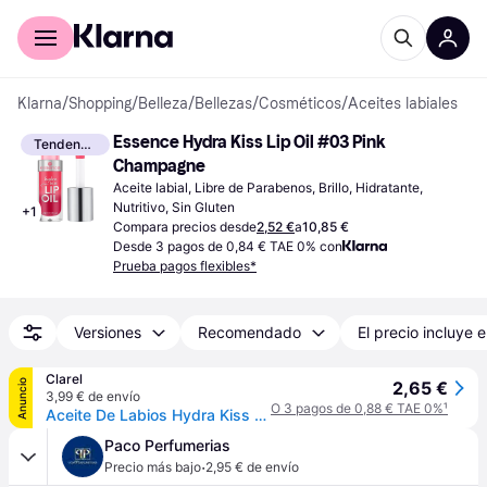
Comprar con Klarna
Para empresas
Klarna
/
Shopping
/
Belleza
/
Bellezas
/
Cosméticos
/
Aceites labiales
Essence Hydra Kiss Lip Oil #03 Pink 
Tendencia
Champagne
Aceite labial, Libre de Parabenos, Brillo, Hidratante, 
Nutritivo, Sin Gluten
+
1
Compara precios desde
2,52 €
a
10,85 €
Desde 3 pagos de 0,84 € TAE 0% con
Prueba pagos flexibles*
Versiones
Recomendado
El precio incluye e
Clarel
Anuncio
2,65 €
3,99 € de envío
O 3 pagos de 0,88 € TAE 0%
¹
Aceite De Labios Hydra Kiss Essence
Paco Perfumerias
·
Precio más bajo
2,95 € de envío