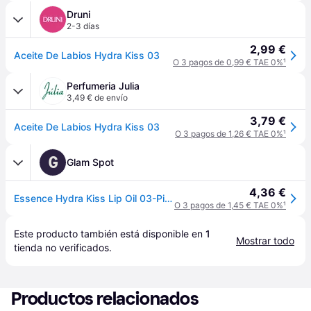
Druni
2-3 días
2,99 €
Aceite De Labios Hydra Kiss 03
O 3 pagos de 0,99 € TAE 0%
¹
Perfumeria Julia
3,49 € de envío
3,79 €
Aceite De Labios Hydra Kiss 03
O 3 pagos de 1,26 € TAE 0%
¹
G
Glam Spot
4,36 €
Essence Hydra Kiss Lip Oil 03-Pink Champagne 4ml
O 3 pagos de 1,45 € TAE 0%
¹
Este producto también está disponible en 
1
Mostrar todo
tienda
 no verificados.
Productos relacionados