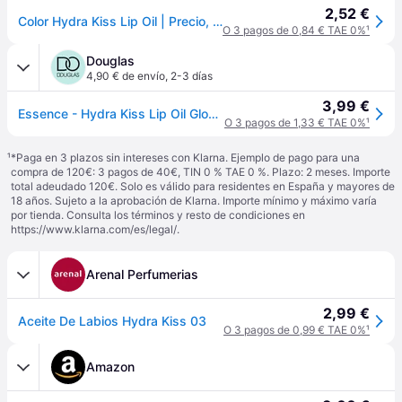
2,52 €
Color Hydra Kiss Lip Oil | Precio, Comprar - 03 Pink Champagne 4 ml
O 3 pagos de 0,84 € TAE 0%
¹
Douglas
4,90 € de envío
,
2-3 días
3,99 €
Essence - Hydra Kiss Lip Oil Gloss 4 ml 03 - Pink Champagne
O 3 pagos de 1,33 € TAE 0%
¹
¹
*Paga en 3 plazos sin intereses con Klarna. Ejemplo de pago para una
compra de 120€: 3 pagos de 40€, TIN 0 % TAE 0 %. Plazo: 2 meses. Importe
total adeudado 120€. Solo es válido para residentes en España y mayores de
18 años. Sujeto a la aprobación de Klarna. Importe mínimo y máximo varía
por tienda. Consulta los términos y resto de condiciones en
https://www.klarna.com/es/legal/
.
Arenal Perfumerias
2,99 €
Aceite De Labios Hydra Kiss 03
O 3 pagos de 0,99 € TAE 0%
¹
Amazon