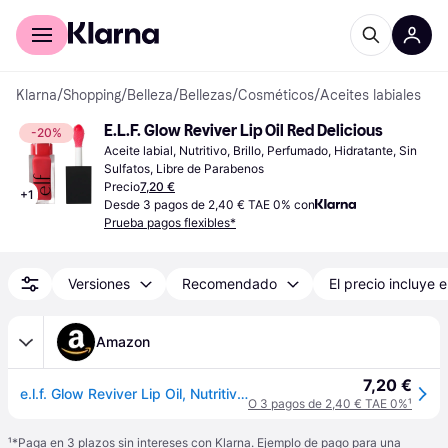
Comprar con Klarna
Para empresas
Klarna
/
Shopping
/
Belleza
/
Bellezas
/
Cosméticos
/
Aceites labiales
E.L.F. Glow Reviver Lip Oil Red Delicious
-20%
Aceite labial, Nutritivo, Brillo, Perfumado, Hidratante, Sin 
Sulfatos, Libre de Parabenos
Precio
7,20 €
+
1
Desde 3 pagos de 2,40 € TAE 0% con
Prueba pagos flexibles*
Versiones
Recomendado
El precio incluye e
Amazon
7,20 €
e.l.f. Glow Reviver Lip Oil, Nutritivo, Aceite de labios tintado para un acabado brillante, enriquecido con aceite de jojoba, vegano y libre de crueldad animal, rojo delicioso
O 3 pagos de 2,40 € TAE 0%
¹
¹
*Paga en 3 plazos sin intereses con Klarna. Ejemplo de pago para una