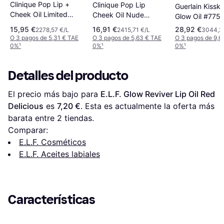
Clinique Pop Lip +
Clinique Pop Lip
Guerlain Kisski
Cheek Oil Limited
Cheek Oil Nude
Glow Oil #775
Edition Black Honey
Honey
Glow
15,95 €
16,91 €
28,92 €
2278,57 €/L
2415,71 €/L
3044,21
O 3 pagos de 5,31 € TAE
O 3 pagos de 5,63 € TAE
O 3 pagos de 9,6
0%
¹
0%
¹
0%
¹
Detalles del producto
El precio más bajo para 
E.L.F. Glow Reviver Lip Oil Red 
Delicious
 es 
7,20 €
. Esta es actualmente la oferta más 
barata entre 
2
 tiendas.
Comparar:
E.L.F. Cosméticos
E.L.F. Aceites labiales
Características