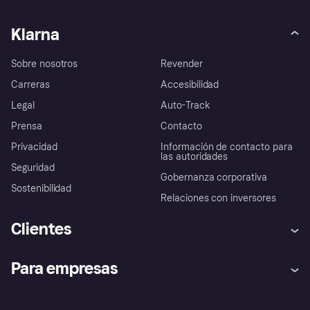
Klarna
Sobre nosotros
Revender
Carreras
Accesibilidad
Legal
Auto-Track
Prensa
Contacto
Privacidad
Información de contacto para
las autoridades
Seguridad
Gobernanza corporativa
Sostenibilidad
Relaciones con inversores
Clientes
Ayuda
Promesa de protección contra
Para empresas
el fraude
Inicio de sesión
Nuestra promesa
Asistencia al comerciante
Portal de desarrolladores
Klarna app
Bienestar financiero