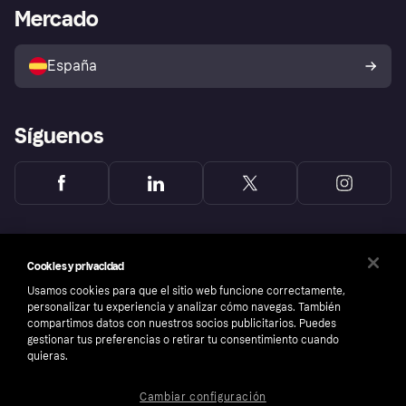
Acceso empresas
Estado operativo
Mercado
Directorio de tiendas
Configuración de privacidad
Vende con Klarna
Plataformas y socios
Política de protección al
comprador de Klarna
Tu derecho de desistimiento
España
Reclamaciones
Síguenos
Cookies y privacidad
Usamos cookies para que el sitio web funcione correctamente,
personalizar tu experiencia y analizar cómo navegas. También
compartimos datos con nuestros socios publicitarios. Puedes
gestionar tus preferencias o retirar tu consentimiento cuando
quieras.
Cambiar configuración