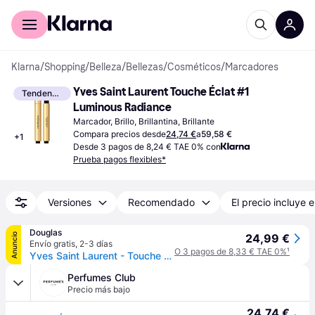
Comprar con Klarna
Para empresas
Klarna
/
Shopping
/
Belleza
/
Bellezas
/
Cosméticos
/
Marcadores
Yves Saint Laurent Touche Éclat #1 
Tendencia
Luminous Radiance
Marcador, Brillo, Brillantina, Brillante
Compara precios desde
24,74 €
a
59,58 €
+
1
Desde 3 pagos de 8,24 € TAE 0% con
Prueba pagos flexibles*
Versiones
Recomendado
El precio incluye e
Douglas
Anuncio
24,99 €
Envío gratis
,
2-3 días
O 3 pagos de 8,33 € TAE 0%
¹
Yves Saint Laurent - Touche Éclat Stylo Correctores 2.5 ml 1 - Luminous Radiance
Perfumes Club
Precio más bajo
24,74 €