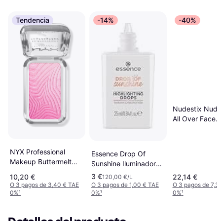
Tendencia
-14%
-40%
Nudestix Nudi
All Over Face
Highlight Colou
Bronze
NYX Professional
Essence Drop Of
Makeup Buttermelt
Sunshine Iluminador
Highlighter Iluminador
Fluido - 25 ml
3 €
10,20 €
22,14 €
120,00 €/L
Tono U Butta - 15
O 3 pagos de 3,40 € TAE
O 3 pagos de 1,00 € TAE
O 3 pagos de 7,3
0%
¹
0%
¹
0%
¹