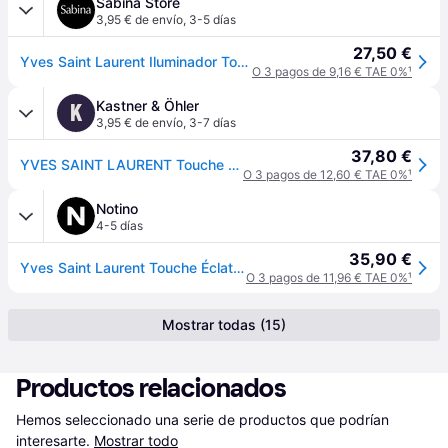
Sabina Store
3,95 € de envío
,
3-5 días
27,50 €
Yves Saint Laurent Iluminador Touche Eclat
O 3 pagos de 9,16 € TAE 0%
¹
Kastner & Öhler
K
3,95 € de envío
,
3-7 días
37,80 €
YVES SAINT LAURENT Touche Éclat Concealer (01 Luminous Radiance) - beige - EG
O 3 pagos de 12,60 € TAE 0%
¹
Notino
4-5 días
35,90 €
Yves Saint Laurent Touche Éclat Radiant Touch lápiz iluminador con pigmentos que reflejan la luz para todo tipo de pieles tono 1 Rose Lumière / Lumino
O 3 pagos de 11,96 € TAE 0%
¹
Mostrar todas (15)
Productos relacionados
Hemos seleccionado una serie de productos que podrían 
interesarte.
Mostrar todo