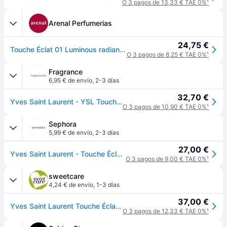
O 3 pagos de 13,33 € TAE 0%
¹
Arenal Perfumerias
24,75 €
Touche Éclat 01 Luminous radiance
O 3 pagos de 8,25 € TAE 0%
¹
Fragrance
6,95 € de envío
,
2-3 días
32,70 €
Yves Saint Laurent - YSL Touche Eclat Radiant Touch 01 Rose Lumière Iluminador Corrector 2.5 ml Mujer
O 3 pagos de 10,90 € TAE 0%
¹
Sephora
5,99 € de envío
,
2-3 días
27,00 €
Yves Saint Laurent - Touche Éclat - Iluminador
O 3 pagos de 9,00 € TAE 0%
¹
sweetcare
4,24 € de envío
,
1-3 días
37,00 €
Yves Saint Laurent Touche Éclat Disimular, iluminar, contornear 2,5mL 1 Luminous Radiance
O 3 pagos de 12,33 € TAE 0%
¹