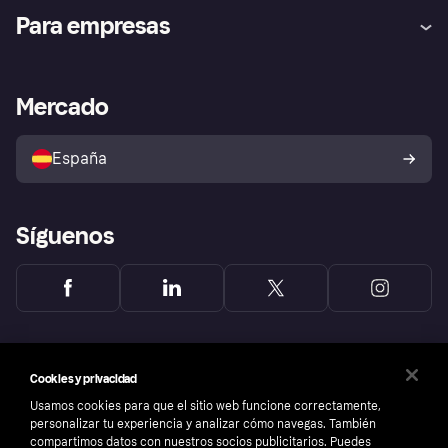
Ayuda
Promesa de protección contra
Para empresas
el fraude
Inicio de sesión
Nuestra promesa
Asistencia al comerciante
Portal de desarrolladores
Klarna app
Bienestar financiero
Acceso empresas
Estado operativo
Mercado
Directorio de tiendas
Configuración de privacidad
Vende con Klarna
Plataformas y socios
Política de protección al
comprador de Klarna
Tu derecho de desistimiento
España
Reclamaciones
Síguenos
Cookies y privacidad
Usamos cookies para que el sitio web funcione correctamente,
personalizar tu experiencia y analizar cómo navegas. También
compartimos datos con nuestros socios publicitarios. Puedes