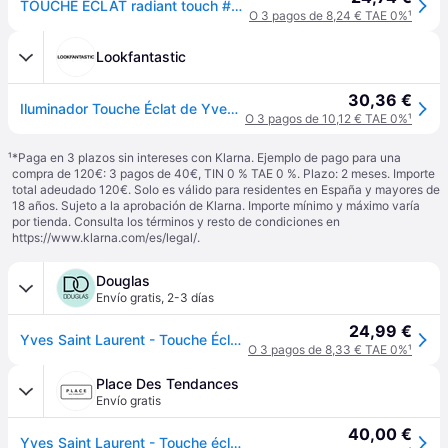
TOUCHE ÉCLAT radiant touch #01-rose lumière
O 3 pagos de 8,24 € TAE 0%
¹
Lookfantastic
30,36 €
Iluminador Touche Éclat de Yves Saint Laurent (varios tonos) - 1 Luminous Radiance
O 3 pagos de 10,12 € TAE 0%
¹
¹
*Paga en 3 plazos sin intereses con Klarna. Ejemplo de pago para una
compra de 120€: 3 pagos de 40€, TIN 0 % TAE 0 %. Plazo: 2 meses. Importe
total adeudado 120€. Solo es válido para residentes en España y mayores de
18 años. Sujeto a la aprobación de Klarna. Importe mínimo y máximo varía
por tienda. Consulta los términos y resto de condiciones en
https://www.klarna.com/es/legal/
.
Douglas
Envío gratis
,
2-3 días
24,99 €
Yves Saint Laurent - Touche Éclat Stylo Correctores 2.5 ml 1 - Luminous Radiance
O 3 pagos de 8,33 € TAE 0%
¹
Place Des Tendances
Envío gratis
40,00 €
Yves Saint Laurent - Touche éclat le stylo - Argent