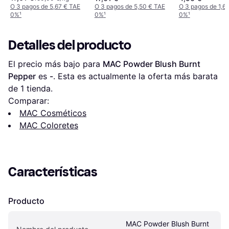
Pink 4 g
O 3 pagos de 5,67 € TAE
O 3 pagos de 5,50 € TAE
O 3 pagos de 1,6
0%
¹
0%
¹
0%
¹
Detalles del producto
El precio más bajo para 
MAC Powder Blush Burnt 
Pepper
 es 
-
. Esta es actualmente la oferta más barata 
de 1 tienda.
Comparar:
MAC Cosméticos
MAC Coloretes
Características
Producto
MAC Powder Blush Burnt 