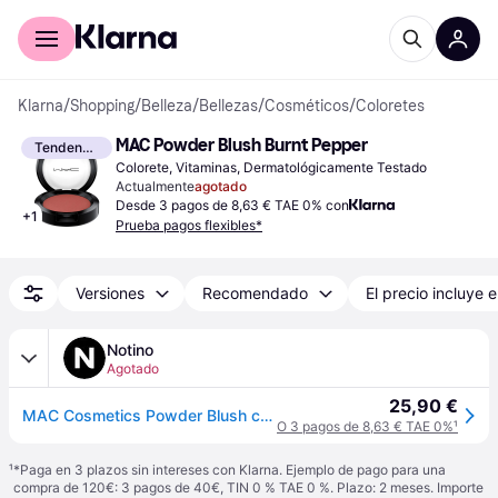
Comprar con Klarna
Para empresas
Klarna
/
Shopping
/
Belleza
/
Bellezas
/
Cosméticos
/
Coloretes
MAC Powder Blush Burnt Pepper
Tendencia
Colorete, Vitaminas, Dermatológicamente Testado
Actualmente
agotado
Desde 3 pagos de 8,63 € TAE 0% con
+
1
Prueba pagos flexibles*
Versiones
Recomendado
El precio incluye e
Notino
Agotado
25,90 €
MAC Cosmetics Powder Blush colorete tono Burnt Pepper 6 g
O 3 pagos de 8,63 € TAE 0%
¹
¹
*Paga en 3 plazos sin intereses con Klarna. Ejemplo de pago para una
compra de 120€: 3 pagos de 40€, TIN 0 % TAE 0 %. Plazo: 2 meses. Importe