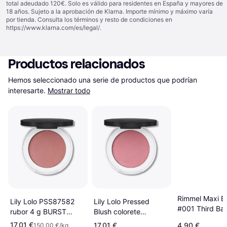
total adeudado 120€. Solo es válido para residentes en España y mayores de
18 años. Sujeto a la aprobación de Klarna. Importe mínimo y máximo varía
por tienda. Consulta los términos y resto de condiciones en
https://www.klarna.com/es/legal/
.
Productos relacionados
Hemos seleccionado una serie de productos que podrían 
interesarte.
Mostrar todo
Rimmel Maxi B
Lily Lolo PSS87582
Lily Lolo Pressed
#001 Third Ba
rubor 4 g BURST
Blush colorete
YOUR BUBBLE Polvo
compacto tono In The
17,01 €
17,01 €
4,90 €
150,00 €/kg