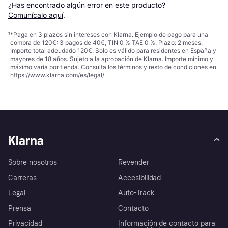
¿Has encontrado algún error en este producto? 
Comunícalo aquí
.
¹
*Paga en 3 plazos sin intereses con Klarna. Ejemplo de pago para una
compra de 120€: 3 pagos de 40€, TIN 0 % TAE 0 %. Plazo: 2 meses.
Importe total adeudado 120€. Solo es válido para residentes en España y
mayores de 18 años. Sujeto a la aprobación de Klarna. Importe mínimo y
máximo varía por tienda. Consulta los términos y resto de condiciones en
https://www.klarna.com/es/legal/
.
Klarna
Sobre nosotros
Revender
Carreras
Accesibilidad
Legal
Auto-Track
Prensa
Contacto
Privacidad
Información de contacto para