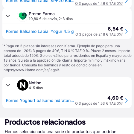
Korres Bálsamo Labial SPF20 Bálsamo Labial SPF20 Yogur 4.5gr
O 3 pagos de 1,46 € TAE 0%
¹
Promo Farma
10,80 € de envío
,
2-3 días
6,54 €
Korres Bálsamo Labial Yogur 4.5 g
O 3 pagos de 2,18 € TAE 0%
¹
¹
*Paga en 3 plazos sin intereses con Klarna. Ejemplo de pago para una
compra de 120€: 3 pagos de 40€, TIN 0 % TAE 0 %. Plazo: 2 meses. Importe
total adeudado 120€. Solo es válido para residentes en España y mayores de
18 años. Sujeto a la aprobación de Klarna. Importe mínimo y máximo varía
por tienda. Consulta los términos y resto de condiciones en
https://www.klarna.com/es/legal/
.
Notino
4-5 días
4,60 €
Korres Yoghurt bálsamo hidratante para labios SPF 20 4.5 g
O 3 pagos de 1,53 € TAE 0%
¹
Productos relacionados
Hemos seleccionado una serie de productos que podrían 