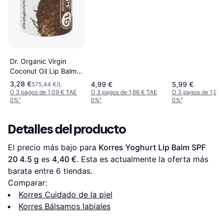
Dr. Organic Virgin
Coconut Oil Lip Balm
SPF15 5.7ml
3,28 €
4,99 €
5,99 €
575,44 €/L
O 3 pagos de 1,09 € TAE
O 3 pagos de 1,66 € TAE
O 3 pagos de 1,9
0%
¹
0%
¹
0%
¹
Detalles del producto
El precio más bajo para 
Korres Yoghurt Lip Balm SPF 
20 4.5 g
 es 
4,40 €
. Esta es actualmente la oferta más 
barata entre 
6
 tiendas.
Comparar:
Korres Cuidado de la piel
Korres Bálsamos labiales