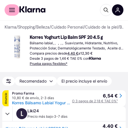
Comprar con Klarna
Para empresas
Klarna
/
Shopping
/
Belleza
/
Cuidado Personal
/
Cuidado de la piel
/
Bálsamos labiales
Korres Yoghurt Lip Balm SPF 20 4.5 g
Bálsamo labial, ,   ,  , ,  Suavizante, Hidratante, Nutritivo, 
Protección Solar, Dermatológicamente Testado,  Aceite de 
Coco
Compara precios desde
4,40 €
a
12,30 €
Desde 3 pagos de 1,46 € TAE 0% con
Prueba pagos flexibles*
Recomendado
El precio incluye el envío
Promo Farma
Anuncio
6,54 €
10,80 € de envío
,
2-3 días
O 3 pagos de 2,18 € TAE 0%
¹
Korres Bálsamo Labial Yogur 4.5 g
Liki24
L
·
Precio más bajo
3-7 días
4,40 €