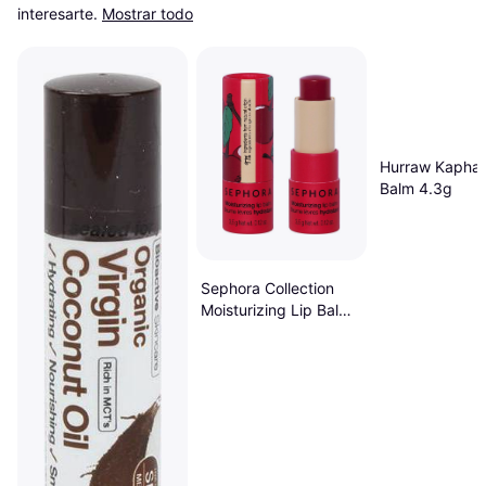
interesarte.
Mostrar todo
Hurraw Kapha 
Balm 4.3g
Sephora Collection
Moisturizing Lip Balms
& Exfoliating Lip
Scrubs Cherry 3.5g