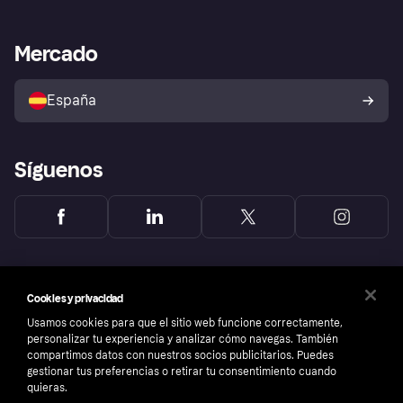
Nuestra promesa
Asistencia al comerciante
Portal de desarrolladores
Klarna app
Bienestar financiero
Acceso empresas
Estado operativo
Mercado
Directorio de tiendas
Configuración de privacidad
Vende con Klarna
Plataformas y socios
Política de protección al
comprador de Klarna
Tu derecho de desistimiento
España
Reclamaciones
Síguenos
Cookies y privacidad
Usamos cookies para que el sitio web funcione correctamente,
personalizar tu experiencia y analizar cómo navegas. También
compartimos datos con nuestros socios publicitarios. Puedes
gestionar tus preferencias o retirar tu consentimiento cuando
quieras.