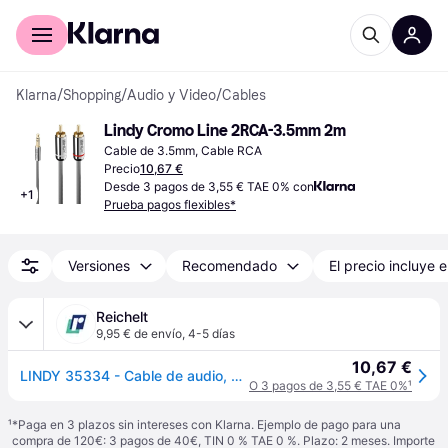
Comprar con Klarna
Para empresas
Klarna
/
Shopping
/
Audio y Video
/
Cables
Lindy Cromo Line 2RCA-3.5mm 2m
Cable de 3.5mm, Cable RCA
Precio
10,67 €
Desde 3 pagos de 3,55 € TAE 0% con
+
1
Prueba pagos flexibles*
Versiones
Recomendado
El precio incluye e
Reichelt
9,95 € de envío
,
4-5 días
10,67 €
LINDY 35334 - Cable de audio, conector de 3 patillas de 3,5 mm, 2 RCA, 2,0 m
O 3 pagos de 3,55 € TAE 0%
¹
¹
*Paga en 3 plazos sin intereses con Klarna. Ejemplo de pago para una
compra de 120€: 3 pagos de 40€, TIN 0 % TAE 0 %. Plazo: 2 meses. Importe