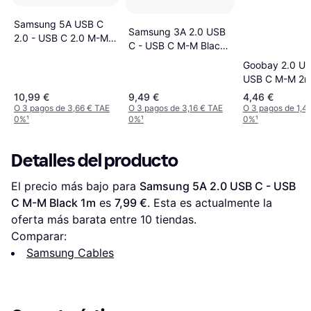
Samsung 5A USB C
Samsung 3A 2.0 USB
2.0 - USB C 2.0 M-M
C - USB C M-M Black
1.8m
1.8m
Goobay 2.0 US
USB C M-M 2
10,99 €
9,49 €
4,46 €
O 3 pagos de 3,66 € TAE
O 3 pagos de 3,16 € TAE
O 3 pagos de 1,4
0%
¹
0%
¹
0%
¹
Detalles del producto
El precio más bajo para 
Samsung 5A 2.0 USB C - USB 
C M-M Black 1m
 es 
7,99 €
. Esta es actualmente la 
oferta más barata entre 
10
 tiendas.
Comparar:
Samsung Cables