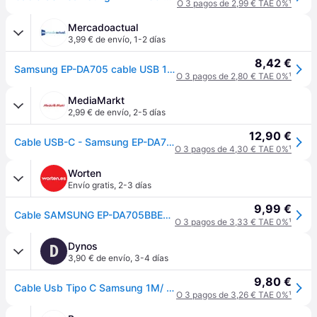
O 3 pagos de 2,99 € TAE 0%
¹
Mercadoactual
3,99 € de envío
,
1-2 días
8,42 €
Samsung EP-DA705 cable USB 1 m USB C Negro
O 3 pagos de 2,80 € TAE 0%
¹
MediaMarkt
2,99 € de envío
,
2-5 días
12,90 €
Cable USB-C - Samsung EP-DA705BBEG, Macho-Macho, 1m, 25W, Negro
O 3 pagos de 4,30 € TAE 0%
¹
Worten
Envío gratis
,
2-3 días
9,99 €
Cable SAMSUNG EP-DA705BBEGWW (USB-C - USB-C - 1 m - Negro)
O 3 pagos de 3,33 € TAE 0%
¹
Dynos
D
3,90 € de envío
,
3-4 días
9,80 €
Cable Usb Tipo C Samsung 1M/ Macho-Macho/ Negro
O 3 pagos de 3,26 € TAE 0%
¹