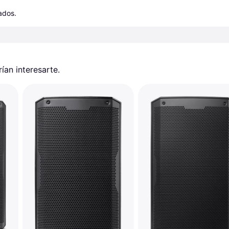
cados.
an interesarte.