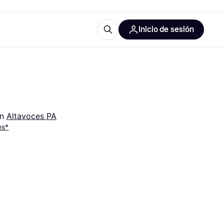
Inicio de sesión
Más información
les de oficina
Qué es Klarna?
n 
Altavoces PA
es*
las categorías