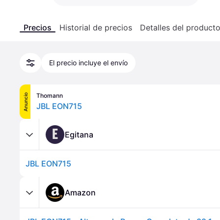
Precios
Historial de precios
Detalles del product
El precio incluye el envío
Thomann
Anuncio
JBL EON715
E
Egitana
JBL EON715
Amazon