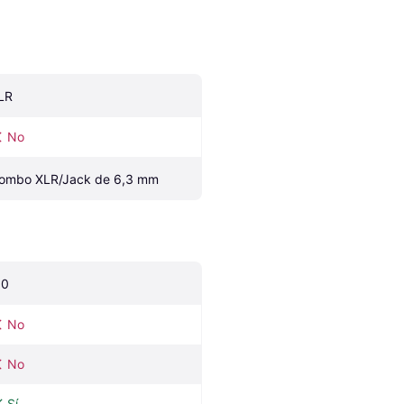
LR
No
ombo XLR/Jack de 6,3 mm
.0
No
No
Sí