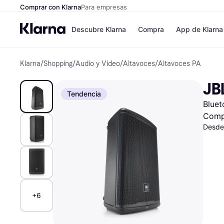
Comprar con Klarna
Para empresas
Descubre Klarna
Compra
App de Klarna
Klarna
/
Shopping
/
Audio y Video
/
Altavoces
/
Altavoces PA
Formas de pag
Tiendas
Formas de pago
MediaMarkt
JB
Paga ahora
Shein
Tendencia
Paga en 3 plazos
Zalando Priv
Bluet
Paga en 30 días
Zara
Financiación
JD Sports
Comp
Klarna en Apple 
Desde
Directorio de tie
+6