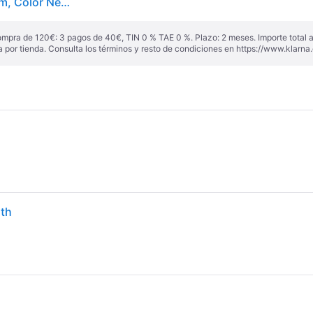
JBL EON715 - Altavoz de Rango Completo de 38.1 cm, Color Negro
ompra de 120€: 3 pagos de 40€, TIN 0 % TAE 0 %. Plazo: 2 meses. Importe total
a por tienda. Consulta los términos y resto de condiciones en
https://www.klarna.
oth