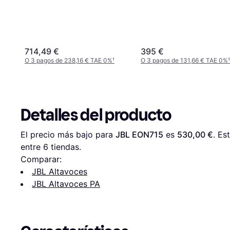
714,49 €
395 €
O 3 pagos de 238,16 € TAE 0%
¹
O 3 pagos de 131,66 € TAE 0%
¹
Detalles del producto
El precio más bajo para 
JBL EON715
 es 
530,00 €
. Es
entre 
6
 tiendas.
Comparar:
JBL Altavoces
JBL Altavoces PA