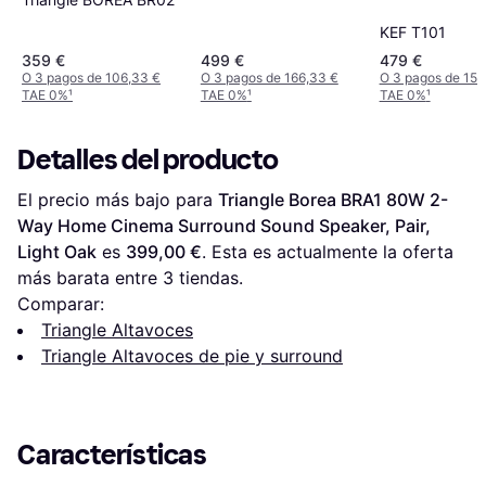
KEF T101
359 €
499 €
479 €
O 3 pagos de 106,33 €
O 3 pagos de 166,33 €
O 3 pagos de 159
TAE 0%
¹
TAE 0%
¹
TAE 0%
¹
Detalles del producto
El precio más bajo para 
Triangle Borea BRA1 80W 2-
Way Home Cinema Surround Sound Speaker, Pair, 
Light Oak
 es 
399,00 €
. Esta es actualmente la oferta 
más barata entre 
3
 tiendas.
Comparar:
Triangle Altavoces
Triangle Altavoces de pie y surround
Características