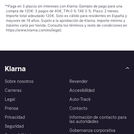
¹
*Paga en 3 plazos sin intereses con Klarna. Ejemplo de pago para una
compra de 120€: 3 pagos de 40€, TIN 0 % TAE 0 %. Plazo: 2 meses.
Importe total adeudado 120€. Solo es válido para residentes en España y
mayores de 18 años. Sujeto a la aprobación de Klarna. Importe mínimo y
máximo varía por tienda. Consulta los términos y resto de condiciones en
https://www.klarna.com/es/legal/
.
Klarna
Sobre nosotros
Revender
Carreras
Accesibilidad
Legal
Auto-Track
Prensa
Contacto
Privacidad
Información de contacto para
las autoridades
Seguridad
Gobernanza corporativa