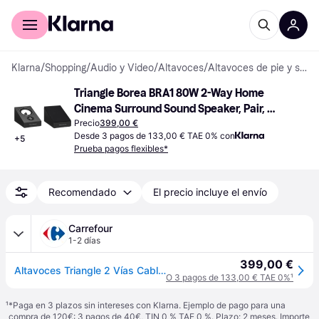
Comprar con Klarna
Para empresas
Klarna
/
Shopping
/
Audio y Video
/
Altavoces
/
Altavoces de pie y surround
Triangle Borea BRA1 80W 2-Way Home 
Cinema Surround Sound Speaker, Pair, 
Light Oak
Precio
399,00 €
Desde 3 pagos de 133,00 € TAE 0% con
+
5
Prueba pagos flexibles*
Recomendado
El precio incluye el envío
Carrefour
1-2 días
399,00 €
Altavoces Triangle 2 Vías Cableados 80w Para Montaje Mural Y Estantería
O 3 pagos de 133,00 € TAE 0%
¹
¹
*Paga en 3 plazos sin intereses con Klarna. Ejemplo de pago para una
compra de 120€: 3 pagos de 40€, TIN 0 % TAE 0 %. Plazo: 2 meses. Importe