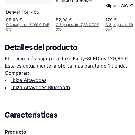
Bluetooth Speaker
Klipsch GIG XX
Denver TSP-456
95,08 €
52,98 €
179 €
O 3 pagos de 31,69 € TAE
O 3 pagos de 17,66 € TAE
O 3 pagos de 59,
0%
¹
0%
¹
0%
¹
Detalles del producto
El precio más bajo para 
Ibiza Party-8LED
 es 
129,95 €
. 
Esta es actualmente la oferta más barata de 1 tienda.
Comparar:
Ibiza Altavoces
Ibiza Altavoces Bluetooth
Características
Producto