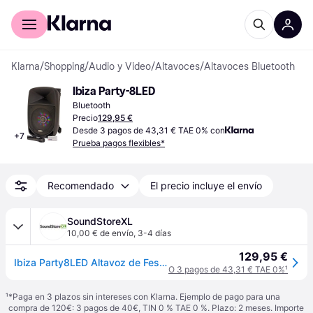
Comprar con Klarna
Para empresas
Klarna
/
Shopping
/
Audio y Video
/
Altavoces
/
Altavoces Bluetooth
Ibiza Party-8LED
Bluetooth
Precio
129,95 €
Desde 3 pagos de 43,31 € TAE 0% con
+
7
Prueba pagos flexibles*
Recomendado
El precio incluye el envío
SoundStoreXL
10,00 € de envío
,
3-4 días
129,95 €
Ibiza Party8LED Altavoz de Festival (300W)
O 3 pagos de 43,31 € TAE 0%
¹
¹
*Paga en 3 plazos sin intereses con Klarna. Ejemplo de pago para una
compra de 120€: 3 pagos de 40€, TIN 0 % TAE 0 %. Plazo: 2 meses. Importe