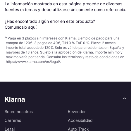
La información mostrada en esta página procede de diversas 
fuentes externas y debe utilizarse únicamente como referencia.

¿Has encontrado algún error en este producto? 
Comunícalo aquí
.
¹
*Paga en 3 plazos sin intereses con Klarna. Ejemplo de pago para una
compra de 120€: 3 pagos de 40€, TIN 0 % TAE 0 %. Plazo: 2 meses.
Importe total adeudado 120€. Solo es válido para residentes en España y
mayores de 18 años. Sujeto a la aprobación de Klarna. Importe mínimo y
máximo varía por tienda. Consulta los términos y resto de condiciones en
https://www.klarna.com/es/legal/
.
Klarna
Sobre nosotros
Revender
Carreras
Accesibilidad
Legal
Auto-Track