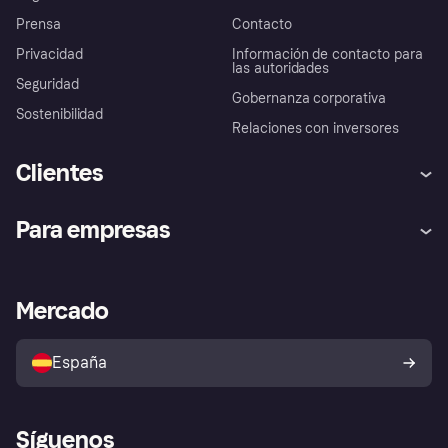
Prensa
Contacto
Privacidad
Información de contacto para
las autoridades
Seguridad
Gobernanza corporativa
Sostenibilidad
Relaciones con inversores
Clientes
Ayuda
Promesa de protección contra
Para empresas
el fraude
Inicio de sesión
Nuestra promesa
Asistencia al comerciante
Portal de desarrolladores
Klarna app
Bienestar financiero
Acceso empresas
Estado operativo
Mercado
Directorio de tiendas
Configuración de privacidad
Vende con Klarna
Plataformas y socios
Política de protección al
comprador de Klarna
Tu derecho de desistimiento
España
Reclamaciones
Síguenos