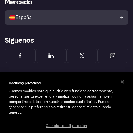
Mercado
Directorio de tiendas
Configuración de privacidad
Vende con Klarna
Plataformas y socios
Política de protección al
comprador de Klarna
Tu derecho de desistimiento
España
Reclamaciones
Síguenos
Cookies y privacidad
Usamos cookies para que el sitio web funcione correctamente,
personalizar tu experiencia y analizar cómo navegas. También
compartimos datos con nuestros socios publicitarios. Puedes
gestionar tus preferencias o retirar tu consentimiento cuando
quieras.
Cambiar configuración
Copyright © 2005-2026 Klarna Bank AB (publ). Sede central: Stockholm, Sweden. Todos