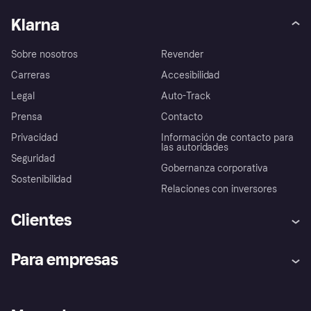
Klarna
Sobre nosotros
Revender
Carreras
Accesibilidad
Legal
Auto-Track
Prensa
Contacto
Privacidad
Información de contacto para
las autoridades
Seguridad
Gobernanza corporativa
Sostenibilidad
Relaciones con inversores
Clientes
Ayuda
Promesa de protección contra
Para empresas
el fraude
Inicio de sesión
Nuestra promesa
Asistencia al comerciante
Portal de desarrolladores
Klarna app
Bienestar financiero
Acceso empresas
Estado operativo