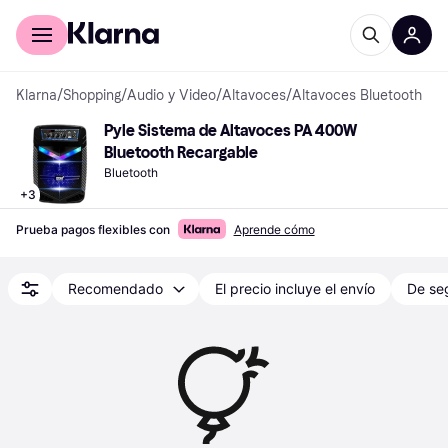
Comprar con Klarna
Para empresas
Klarna
/
Shopping
/
Audio y Video
/
Altavoces
/
Altavoces Bluetooth
Pyle Sistema de Altavoces PA 400W 
Bluetooth Recargable
Bluetooth
+
3
Prueba pagos flexibles con
Aprende cómo
Recomendado
El precio incluye el envío
De se