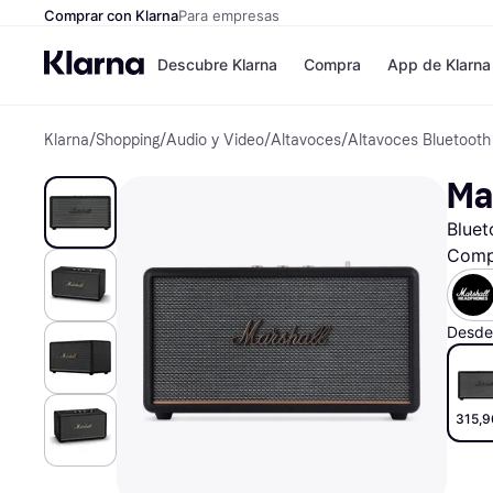
Comprar con Klarna
Para empresas
Descubre Klarna
Compra
App de Klarna
Klarna
/
Shopping
/
Audio y Video
/
Altavoces
/
Altavoces Bluetooth
Formas de pag
Tiendas
Formas de pago
MediaMarkt
Mar
Paga ahora
Shein
Paga en 3 plazos
Zalando Priv
Bluet
Paga en 30 días
Zara
Financiación
JD Sports
Comp
Klarna en Apple 
Desde
Directorio de tie
315,9