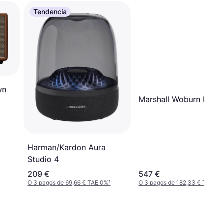
Tendencia
wn
Marshall Woburn III 
Harman/Kardon Aura
Studio 4
209 €
547 €
O 3 pagos de 69,66 € TAE 0%
¹
O 3 pagos de 182,33 € TAE 