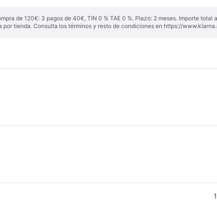
ompra de 120€: 3 pagos de 40€, TIN 0 % TAE 0 %. Plazo: 2 meses. Importe total
a por tienda. Consulta los términos y resto de condiciones en
https://www.klarna.
1