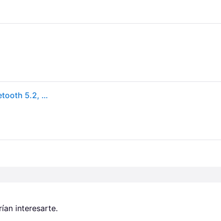
Altavoz bluetooth - Marshall Stanmore III, 50 W, Bluetooth 5.2, Negro
an interesarte.