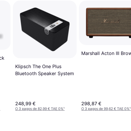
Marshall Acton III Bro
ck
Klipsch The One Plus
Bluetooth Speaker System
248,99 €
298,87 €
¹
O 3 pagos de 82,99 € TAE 0%
¹
O 3 pagos de 99,62 € TAE 0%
¹