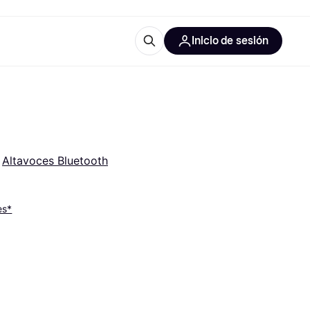
Inicio de sesión
Más información
les de oficina
Qué es Klarna?
 
Altavoces Bluetooth
es*
las categorías