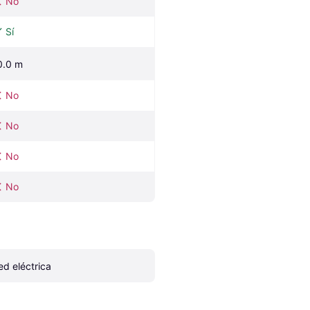
No
Sí
0.0 m
No
No
No
No
ed eléctrica