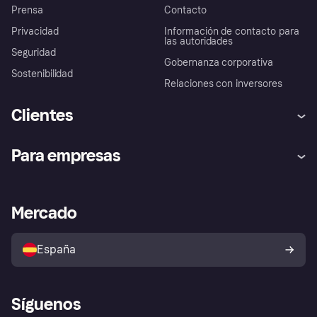
Prensa
Contacto
Privacidad
Información de contacto para
las autoridades
Seguridad
Gobernanza corporativa
Sostenibilidad
Relaciones con inversores
Clientes
Ayuda
Promesa de protección contra
Para empresas
el fraude
Inicio de sesión
Nuestra promesa
Asistencia al comerciante
Portal de desarrolladores
Klarna app
Bienestar financiero
Acceso empresas
Estado operativo
Mercado
Directorio de tiendas
Configuración de privacidad
Vende con Klarna
Plataformas y socios
Política de protección al
comprador de Klarna
Tu derecho de desistimiento
España
Reclamaciones
Síguenos