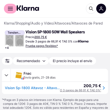
Comprar con Klarna
Para empresas
Klarna
/
Shopping
/
Audio y Video
/
Altavoces
/
Altavoces de Pared
Vision SP-1800 50W Wall Speakers
Tendencia
Precio
200,75 €
Desde 3 pagos de 66,91 € TAE 0% con
Prueba pagos flexibles*
+
4
Recomendado
El precio incluye el envío
Fnac
Envío gratis
,
21-28 días
200,75 €
Vision Sp-1800 Altavoz - Altavoces (montar En La Pared, Universal, Externo, Alámbrico, 80 - 20000 Hz, Color Blanco)
O 3 pagos de 66,91 € TAE 0%
¹
¹
*Paga en 3 plazos sin intereses con Klarna. Ejemplo de pago para una
compra de 120€: 3 pagos de 40€, TIN 0 % TAE 0 %. Plazo: 2 meses. Importe
total adeudado 120€. Solo es válido para residentes en España y mayores de