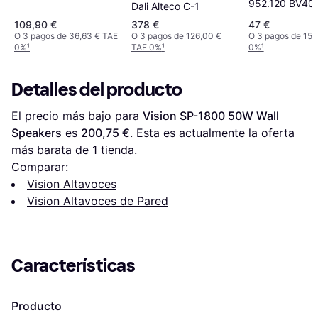
952.120 BV40
Dali Alteco C-1
109,90 €
378 €
47 €
O 3 pagos de 36,63 € TAE
O 3 pagos de 126,00 €
O 3 pagos de 15,
0%
¹
TAE 0%
¹
0%
¹
Detalles del producto
El precio más bajo para 
Vision SP-1800 50W Wall 
Speakers
 es 
200,75 €
. Esta es actualmente la oferta 
más barata de 1 tienda.
Comparar:
Vision Altavoces
Vision Altavoces de Pared
Características
Producto