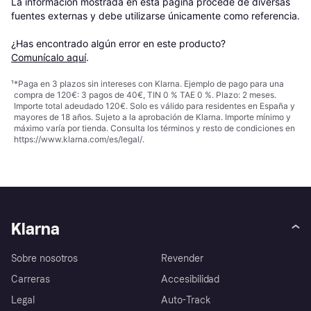
La información mostrada en esta página procede de diversas 
fuentes externas y debe utilizarse únicamente como referencia.

¿Has encontrado algún error en este producto? 
Comunícalo aquí
.
¹
*Paga en 3 plazos sin intereses con Klarna. Ejemplo de pago para una
compra de 120€: 3 pagos de 40€, TIN 0 % TAE 0 %. Plazo: 2 meses.
Importe total adeudado 120€. Solo es válido para residentes en España y
mayores de 18 años. Sujeto a la aprobación de Klarna. Importe mínimo y
máximo varía por tienda. Consulta los términos y resto de condiciones en
https://www.klarna.com/es/legal/
.
Klarna
Sobre nosotros
Revender
Carreras
Accesibilidad
Legal
Auto-Track