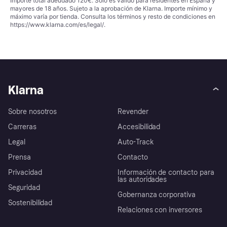
Importe total adeudado 120€. Solo es válido para residentes en España y
mayores de 18 años. Sujeto a la aprobación de Klarna. Importe mínimo y
máximo varía por tienda. Consulta los términos y resto de condiciones en
https://www.klarna.com/es/legal/
.
Klarna
Sobre nosotros
Revender
Carreras
Accesibilidad
Legal
Auto-Track
Prensa
Contacto
Privacidad
Información de contacto para
las autoridades
Seguridad
Gobernanza corporativa
Sostenibilidad
Relaciones con inversores