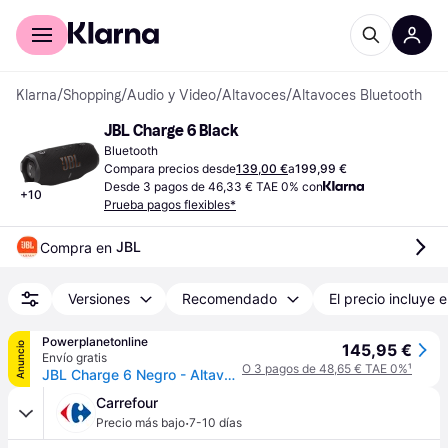
Comprar con Klarna
Para empresas
Klarna
/
Shopping
/
Audio y Video
/
Altavoces
/
Altavoces Bluetooth
JBL Charge 6 Black
Bluetooth
Compara precios desde
139,00 €
a
199,99 €
Desde 3 pagos de 46,33 € TAE 0% con
+
10
Prueba pagos flexibles*
JBL
Compra en 
Versiones
Recomendado
El precio incluye e
Powerplanetonline
Anuncio
145,95 €
Envío gratis
O 3 pagos de 48,65 € TAE 0%
¹
JBL Charge 6 Negro - Altavoz Bluetooth
Carrefour
·
Precio más bajo
7-10 días