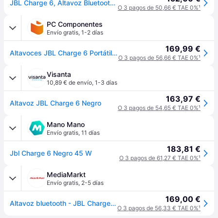
JBL Charge 6, Altavoz Bluetooth Portátil Inalámbrico, Negro
O 3 pagos de 50,66 € TAE 0%
¹
PC Componentes
Envío gratis
,
1-2 días
169,99 €
Altavoces JBL Charge 6 Portátiles Bluetooth 45W IP68 con AI Sound Boost y Powerbank
O 3 pagos de 56,66 € TAE 0%
¹
Visanta
10,89 € de envío
,
1-3 días
163,97 €
Altavoz JBL Charge 6 Negro
O 3 pagos de 54,65 € TAE 0%
¹
Mano Mano
Envío gratis
,
11 días
183,81 €
Jbl Charge 6 Negro 45 W
O 3 pagos de 61,27 € TAE 0%
¹
MediaMarkt
Envío gratis
,
2-5 días
169,00 €
Altavoz bluetooth - JBL Charge 6, 45 W, Bluetooth, Hasta 24 horas + 4 con Playtime Boost, Resistente a golpes, agua y polvo, Negro
O 3 pagos de 56,33 € TAE 0%
¹