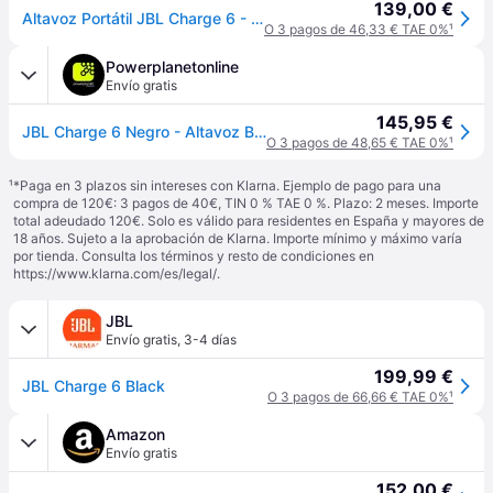
139,00 €
Altavoz Portátil JBL Charge 6 - Negro
O 3 pagos de 46,33 € TAE 0%
¹
Powerplanetonline
Envío gratis
145,95 €
JBL Charge 6 Negro - Altavoz Bluetooth
O 3 pagos de 48,65 € TAE 0%
¹
¹
*Paga en 3 plazos sin intereses con Klarna. Ejemplo de pago para una
compra de 120€: 3 pagos de 40€, TIN 0 % TAE 0 %. Plazo: 2 meses. Importe
total adeudado 120€. Solo es válido para residentes en España y mayores de
18 años. Sujeto a la aprobación de Klarna. Importe mínimo y máximo varía
por tienda. Consulta los términos y resto de condiciones en
https://www.klarna.com/es/legal/
.
JBL
Envío gratis
,
3-4 días
199,99 €
JBL Charge 6 Black
O 3 pagos de 66,66 € TAE 0%
¹
Amazon
Envío gratis
152,00 €