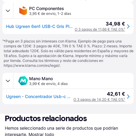
PC Componentes
3,95 € de envío
,
1-2 días
34,98 €
Hub Ugreen 6en1 USB-C Gris Plata HDMI 4K60Hz 2xUSB-A SD TF PD 100W Compacto
O 3 pagos de 11,66 € TAE 0%
¹
¹
*Paga en 3 plazos sin intereses con Klarna. Ejemplo de pago para una
compra de 120€: 3 pagos de 40€, TIN 0 % TAE 0 %. Plazo: 2 meses. Importe
total adeudado 120€. Solo es válido para residentes en España y mayores de
18 años. Sujeto a la aprobación de Klarna. Importe mínimo y máximo varía
por tienda. Consulta los términos y resto de condiciones en
https://www.klarna.com/es/legal/
.
Mano Mano
3,99 € de envío
,
4 días
42,61 €
Ugreen - Concentrador Usb-c Multifunción 6 En 1, 2 Puertos Usb, Hdmi, 4k, Lector De Tarjetas Sd Y Tf, Usb-c Pd, 100 W, Color Gris
O 3 pagos de 14,20 € TAE 0%
¹
Productos relacionados
Hemos seleccionado una serie de productos que podrían 
interesarte.
Mostrar todo