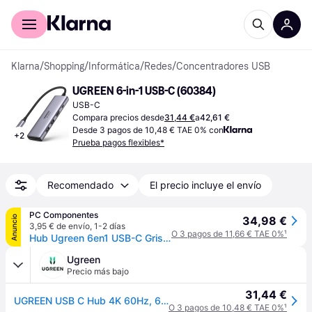
Comprar con Klarna
Para empresas
Klarna
/
Shopping
/
Informática
/
Redes
/
Concentradores USB
UGREEN 6-in-1 USB-C (60384)
USB-C
Compara precios desde
31,44 €
a
42,61 €
Desde 3 pagos de 10,48 € TAE 0% con
+
2
Prueba pagos flexibles*
Recomendado
El precio incluye el envío
PC Componentes
Anuncio
34,98 €
3,95 € de envío
,
1-2 días
O 3 pagos de 11,66 € TAE 0%
¹
Hub Ugreen 6en1 USB-C Gris Plata HDMI 4K60Hz 2xUSB-A SD TF PD 100W Compacto
Ugreen
Precio más bajo
31,44 €
UGREEN USB C Hub 4K 60Hz, 6-in-1 USB C to USB Adapter
O 3 pagos de 10,48 € TAE 0%
¹