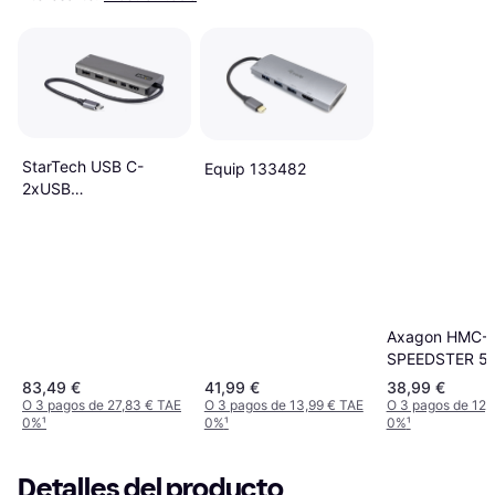
StarTech USB C-
Equip 133482
2xUSB
C/HDMI/DisplayPort
Mini/2xUSB A M-F
Axagon HMC-
SPEEDSTER 5
83,49 €
41,99 €
38,99 €
O 3 pagos de 27,83 € TAE
O 3 pagos de 13,99 € TAE
O 3 pagos de 12,
0%
¹
0%
¹
0%
¹
Detalles del producto