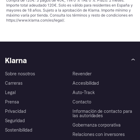
compra de 120€: 3 pagos de 40€, TIN 0 % TAE 0 %. Plazo: 2 meses.
Importe total adeudado 120€. Solo es válido para residentes en España y
mayores de 18 años. Sujeto a la aprobación de Klarna. Importe mínimo y
máximo varía por tienda. Consulta los términos y resto de condiciones en
https://www.klarna.com/es/legal/
.
Klarna
Sobre nosotros
Revender
Carreras
Accesibilidad
Legal
Auto-Track
Prensa
Contacto
Privacidad
Información de contacto para
las autoridades
Seguridad
Gobernanza corporativa
Sostenibilidad
Relaciones con inversores