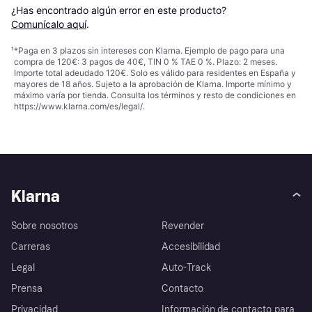
¿Has encontrado algún error en este producto? 
Comunícalo aquí
.
¹
*Paga en 3 plazos sin intereses con Klarna. Ejemplo de pago para una
compra de 120€: 3 pagos de 40€, TIN 0 % TAE 0 %. Plazo: 2 meses.
Importe total adeudado 120€. Solo es válido para residentes en España y
mayores de 18 años. Sujeto a la aprobación de Klarna. Importe mínimo y
máximo varía por tienda. Consulta los términos y resto de condiciones en
https://www.klarna.com/es/legal/
.
Klarna
Sobre nosotros
Revender
Carreras
Accesibilidad
Legal
Auto-Track
Prensa
Contacto
Privacidad
Información de contacto para