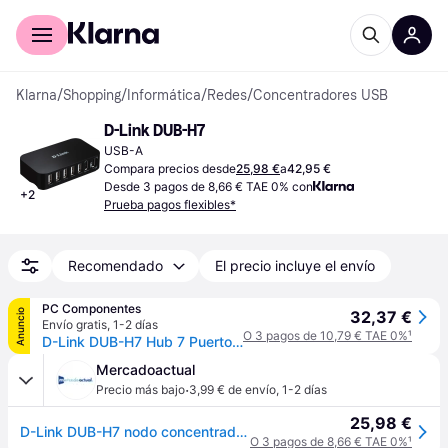
Comprar con Klarna
Para empresas
Klarna
/
Shopping
/
Informática
/
Redes
/
Concentradores USB
D-Link DUB-H7
USB-A
Compara precios desde
25,98 €
a
42,95 €
Desde 3 pagos de 8,66 € TAE 0% con
+
2
Prueba pagos flexibles*
Recomendado
El precio incluye el envío
PC Componentes
Anuncio
32,37 €
Envío gratis
,
1-2 días
O 3 pagos de 10,79 € TAE 0%
¹
D-Link DUB-H7 Hub 7 Puertos USB 2.0
Mercadoactual
·
Precio más bajo
3,99 € de envío
,
1-2 días
25,98 €
D-Link DUB-H7 nodo concentrador USB 2.0 Type-B 4800 Mbit/s Negro
O 3 pagos de 8,66 € TAE 0%
¹