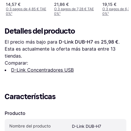
14,57 €
21,86 €
19,15 €
O 3 pagos de 4,85 € TAE
O 3 pagos de 7,28 € TAE
O 3 pagos de 6,3
0%
¹
0%
¹
0%
¹
Detalles del producto
El precio más bajo para 
D-Link DUB-H7
 es 
25,98 €
. 
Esta es actualmente la oferta más barata entre 
13
tiendas.
Comparar:
D-Link Concentradores USB
Características
Producto
Nombre del producto
D-Link DUB-H7