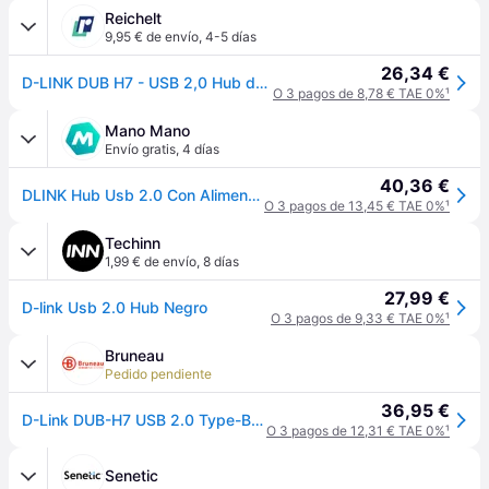
Reichelt
9,95 € de envío
,
4-5 días
26,34 €
D-LINK DUB H7 - USB 2,0 Hub de 7 puertos con fuente de alimentación, negr
O 3 pagos de 8,78 € TAE 0%
¹
Mano Mano
Envío gratis
,
4 días
40,36 €
DLINK Hub Usb 2.0 Con Alimentación Externa D-link Dub-h7/ 7 Puertos Usb
O 3 pagos de 13,45 € TAE 0%
¹
Techinn
1,99 € de envío
,
8 días
27,99 €
D-link Usb 2.0 Hub Negro
O 3 pagos de 9,33 € TAE 0%
¹
Bruneau
Pedido pendiente
36,95 €
D-Link DUB-H7 USB 2.0 Type-B 480 Mbit/s Negro
O 3 pagos de 12,31 € TAE 0%
¹
Senetic