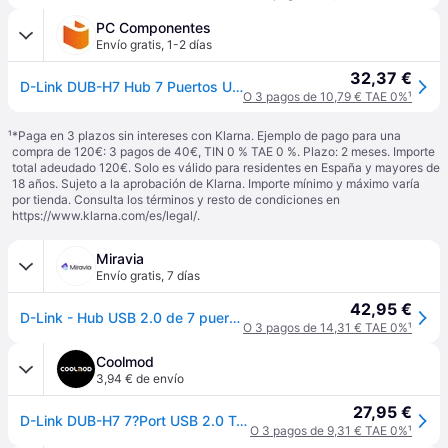
PC Componentes
Envío gratis
,
1-2 días
32,37 €
D-Link DUB-H7 Hub 7 Puertos USB 2.0
O 3 pagos de 10,79 € TAE 0%
¹
¹
*Paga en 3 plazos sin intereses con Klarna. Ejemplo de pago para una
compra de 120€: 3 pagos de 40€, TIN 0 % TAE 0 %. Plazo: 2 meses. Importe
total adeudado 120€. Solo es válido para residentes en España y mayores de
18 años. Sujeto a la aprobación de Klarna. Importe mínimo y máximo varía
por tienda. Consulta los términos y resto de condiciones en
https://www.klarna.com/es/legal/
.
Miravia
Envío gratis
,
7 días
42,95 €
D-Link - Hub USB 2.0 de 7 puertos DUB-H7 con carga rápida hasta 2,4 A y transferencia a 480 Mbps para PC y Mac, Plug and Play sin drivers
O 3 pagos de 14,31 € TAE 0%
¹
Coolmod
3,94 € de envío
27,95 €
D-Link DUB-H7 7?Port USB 2.0 Type-B - Hub
O 3 pagos de 9,31 € TAE 0%
¹