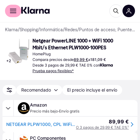
Comprar con Klarna
Para empresas
Klarna
/
Shopping
/
Informática
/
Redes
/
Puntos de acceso, Puentes & Repetidores
Netgear PowerLINE 1000 + WiFi 1000 
Mbit/s Ethernet PLW1000-100PES
HomePlug
Compara precios desde
89,99 €
a
181,09 €
+
2
Desde 3 pagos de 29,99 € TAE 0% con
Prueba pagos flexibles*
Recomendado
El precio incluye el envío
Amazon
·
Precio más bajo
Envío gratis
89,99 €
NETGEAR PLPW1000, CPL WiFi 1000 Mbps con 1 Puerto Ethernet, Precio CPL Fibra Ideal para Acceso a Internet en casa y aprovechador del Servicio Multi-TV, Compatible con Todas Las Cajas de Internet
O 3 pagos de 29,99 € TAE 0%
¹
PC Componentes