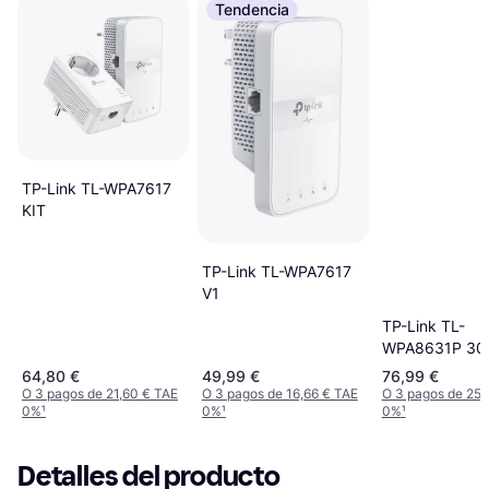
Tendencia
TP-Link TL-WPA7617
KIT
TP-Link TL-WPA7617
V1
TP-Link TL-
WPA8631P 30
Mbit/s Ethernet
64,80 €
49,99 €
76,99 €
Extender
O 3 pagos de 21,60 € TAE
O 3 pagos de 16,66 € TAE
O 3 pagos de 25,
0%
¹
0%
¹
0%
¹
Detalles del producto