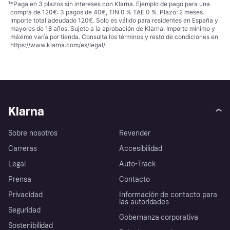
¹
*Paga en 3 plazos sin intereses con Klarna. Ejemplo de pago para una
compra de 120€: 3 pagos de 40€, TIN 0 % TAE 0 %. Plazo: 2 meses.
Importe total adeudado 120€. Solo es válido para residentes en España y
mayores de 18 años. Sujeto a la aprobación de Klarna. Importe mínimo y
máximo varía por tienda. Consulta los términos y resto de condiciones en
https://www.klarna.com/es/legal/
.
Klarna
Sobre nosotros
Revender
Carreras
Accesibilidad
Legal
Auto-Track
Prensa
Contacto
Privacidad
Información de contacto para
las autoridades
Seguridad
Gobernanza corporativa
Sostenibilidad