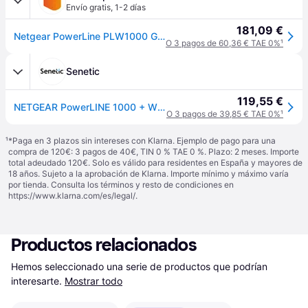
Envío gratis
,
1-2 días
181,09 €
Netgear PowerLine PLW1000 Gigabit Kit
O 3 pagos de 60,36 € TAE 0%
¹
Senetic
119,55 €
NETGEAR PowerLINE 1000 + WiFi 1000 Mbit/s Ethernet PLW1000-100PES
O 3 pagos de 39,85 € TAE 0%
¹
¹
*Paga en 3 plazos sin intereses con Klarna. Ejemplo de pago para una
compra de 120€: 3 pagos de 40€, TIN 0 % TAE 0 %. Plazo: 2 meses. Importe
total adeudado 120€. Solo es válido para residentes en España y mayores de
18 años. Sujeto a la aprobación de Klarna. Importe mínimo y máximo varía
por tienda. Consulta los términos y resto de condiciones en
https://www.klarna.com/es/legal/
.
Productos relacionados
Hemos seleccionado una serie de productos que podrían 
interesarte.
Mostrar todo