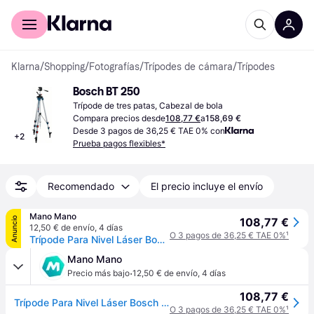
Comprar con Klarna
Para empresas
Klarna
/
Shopping
/
Fotografías
/
Trípodes de cámara
/
Trípodes
Bosch BT 250
Trípode de tres patas, Cabezal de bola
Compara precios desde
108,77 €
a
158,69 €
Desde 3 pagos de 36,25 € TAE 0% con
+
2
Prueba pagos flexibles*
Recomendado
El precio incluye el envío
Mano Mano
Anuncio
108,77 €
12,50 € de envío
,
4 días
O 3 pagos de 36,25 € TAE 0%
¹
Trípode Para Nivel Láser Bosch Professional Bt 250
Mano Mano
·
Precio más bajo
12,50 € de envío
,
4 días
108,77 €
Trípode Para Nivel Láser Bosch Professional Bt 250
O 3 pagos de 36,25 € TAE 0%
¹