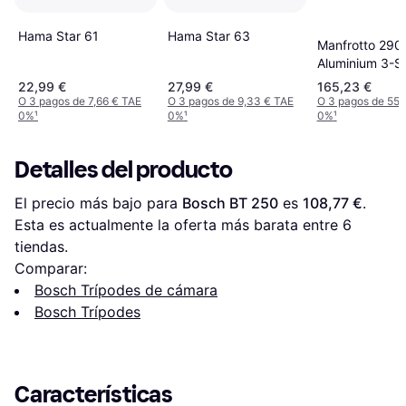
Hama Star 61
Hama Star 63
Manfrotto 290 
Aluminium 3-S
22,99 €
27,99 €
165,23 €
O 3 pagos de 7,66 € TAE
O 3 pagos de 9,33 € TAE
O 3 pagos de 55,
0%
¹
0%
¹
0%
¹
Detalles del producto
El precio más bajo para 
Bosch BT 250
 es 
108,77 €
. 
Esta es actualmente la oferta más barata entre 
6
tiendas.
Comparar:
Bosch Trípodes de cámara
Bosch Trípodes
Características