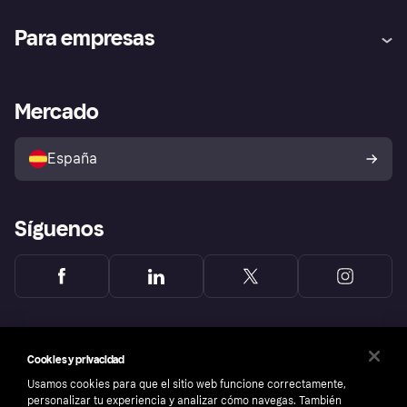
Ayuda
Promesa de protección contra
Para empresas
el fraude
Inicio de sesión
Nuestra promesa
Asistencia al comerciante
Portal de desarrolladores
Klarna app
Bienestar financiero
Acceso empresas
Estado operativo
Mercado
Directorio de tiendas
Configuración de privacidad
Vende con Klarna
Plataformas y socios
Política de protección al
comprador de Klarna
Tu derecho de desistimiento
España
Reclamaciones
Síguenos
Cookies y privacidad
Usamos cookies para que el sitio web funcione correctamente,
personalizar tu experiencia y analizar cómo navegas. También