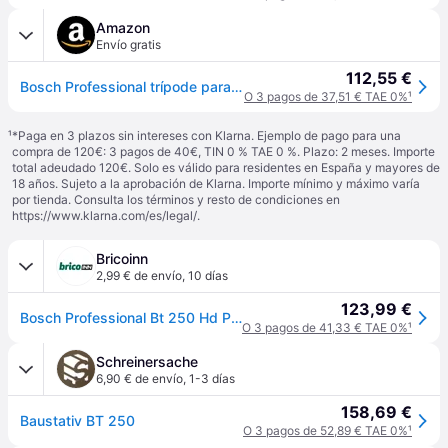
Amazon
Envío gratis
112,55 €
Bosch Professional trípode para láseres y niveles BT 250 (altura: 97,5–250 cm, rosca: 1/4")
O 3 pagos de 37,51 € TAE 0%
¹
¹
*Paga en 3 plazos sin intereses con Klarna. Ejemplo de pago para una
compra de 120€: 3 pagos de 40€, TIN 0 % TAE 0 %. Plazo: 2 meses. Importe
total adeudado 120€. Solo es válido para residentes en España y mayores de
18 años. Sujeto a la aprobación de Klarna. Importe mínimo y máximo varía
por tienda. Consulta los términos y resto de condiciones en
https://www.klarna.com/es/legal/
.
Bricoinn
2,99 € de envío
,
10 días
123,99 €
Bosch Professional Bt 250 Hd Professional Laser Tripod Plateado
O 3 pagos de 41,33 € TAE 0%
¹
Schreinersache
6,90 € de envío
,
1-3 días
158,69 €
Baustativ BT 250
O 3 pagos de 52,89 € TAE 0%
¹