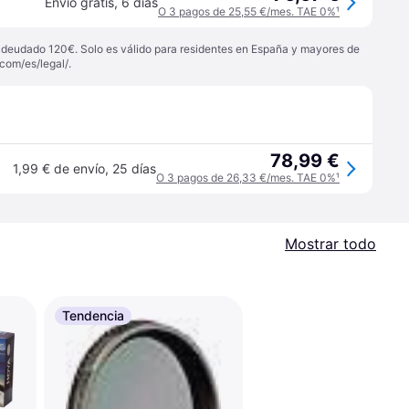
Envío gratis
,
6 días
O 3 pagos de 25,55 €/mes. TAE 0%
¹
 adeudado 120€. Solo es válido para residentes en España y mayores de
com/es/legal/
.
78,99 €
1,99 € de envío
,
25 días
O 3 pagos de 26,33 €/mes. TAE 0%
¹
Mostrar todo
Tendencia