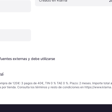
Creado en Klarna
2
entes externas y debe utilizarse 
uí
.
ompra de 120€: 3 pagos de 40€, TIN 0 % TAE 0 %. Plazo: 2 meses. Importe total
a por tienda. Consulta los términos y resto de condiciones en
https://www.klarna.