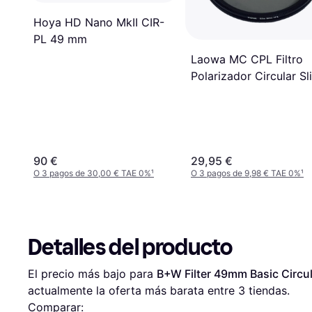
Hoya HD Nano MkII CIR-
PL 49 mm
Laowa MC CPL Filtro
Polarizador Circular Sl
49 mm
90 €
29,95 €
O 3 pagos de 30,00 € TAE 0%
¹
O 3 pagos de 9,98 € TAE 0%
¹
Detalles del producto
El precio más bajo para 
B+W Filter 49mm Basic Circul
actualmente la oferta más barata entre 
3
 tiendas.
Comparar: