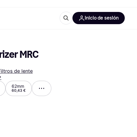
Inicio de sesión
Más información
les de oficina
Qué es Klarna?
arizer MRC
Filtros de lente
*
62mm
60,43 €
las categorías