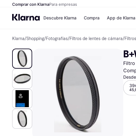
Comprar con Klarna
Para empresas
Descubre Klarna
Compra
App de Klarna
Klarna
/
Shopping
/
Fotografías
/
Filtros de lentes de cámara
/
Filtro
Formas de pag
Tiendas
Formas de pago
MediaMarkt
B+
Paga ahora
Shein
Paga en 3 plazos
Zalando Priv
Filtr
Paga en 30 días
Zara
Financiación
JD Sports
Comp
Klarna en Apple 
Desde
39
45,
Directorio de tie