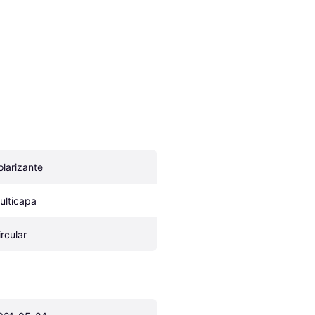
olarizante
ulticapa
ircular