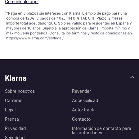
Comunícalo aquí
.
¹
*Paga en 3 plazos sin intereses con Klarna. Ejemplo de pago para una
compra de 120€: 3 pagos de 40€, TIN 0 % TAE 0 %. Plazo: 2 meses.
Importe total adeudado 120€. Solo es válido para residentes en España y
mayores de 18 años. Sujeto a la aprobación de Klarna. Importe mínimo y
máximo varía por tienda. Consulta los términos y resto de condiciones en
https://www.klarna.com/es/legal/
.
Klarna
Sobre nosotros
Revender
Carreras
Accesibilidad
Legal
Auto-Track
Prensa
Contacto
Privacidad
Información de contacto para
las autoridades
Seguridad