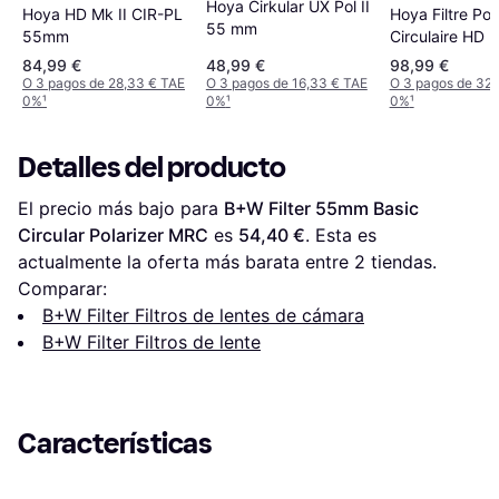
Hoya Cirkular UX Pol II
Hoya HD Mk II CIR-PL
Hoya Filtre Pol
55 mm
55mm
Circulaire HD 
MkII 55 mm
84,99 €
48,99 €
98,99 €
O 3 pagos de 28,33 € TAE
O 3 pagos de 16,33 € TAE
O 3 pagos de 32,
0%
¹
0%
¹
0%
¹
Detalles del producto
El precio más bajo para 
B+W Filter 55mm Basic 
Circular Polarizer MRC
 es 
54,40 €
. Esta es 
actualmente la oferta más barata entre 
2
 tiendas.
Comparar:
B+W Filter Filtros de lentes de cámara
B+W Filter Filtros de lente
Características