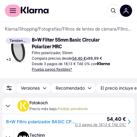
Comprar con Klarna
Para empresas
Klarna
/
Shopping
/
Fotografías
/
Filtros de lentes de cámara
/
Filtros de lente
B+W Filter 55mm Basic Circular 
Tendencia
Polarizer MRC
Filtro polarizador, 55mm
Compara precios desde
54,40 €
a
88,99 €
+
3
Desde 3 pagos de 18,13 € TAE 0% con
Prueba pagos flexibles*
Versiones
Recomendado
El precio incluye e
Fotokoch
·
Precio más bajo
Pedido pendiente
54,40 €
B+W Filtro polarizador BASIC CPL MRC 55 mm
O 3 pagos de 18,13 € TAE 0%
¹
Techinn