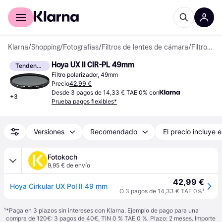
Comprar con Klarna
Para empresas
Klarna
/
Shopping
/
Fotografías
/
Filtros de lentes de cámara
/
Filtros de lente
Hoya UX II CIR-PL 49mm
Tendencia
Filtro polarizador, 49mm
Precio
42,99 €
Desde 3 pagos de 14,33 € TAE 0% con
+
3
Prueba pagos flexibles*
Versiones
Recomendado
El precio incluye e
Fotokoch
9,95 € de envío
42,99 €
Hoya Cirkular UX Pol II 49 mm
O 3 pagos de 14,33 € TAE 0%
¹
¹
*Paga en 3 plazos sin intereses con Klarna. Ejemplo de pago para una
compra de 120€: 3 pagos de 40€, TIN 0 % TAE 0 %. Plazo: 2 meses. Importe