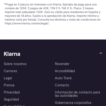
¹
*Paga en 3 plazos sin intereses con Klarna. Ejemplo de pago para una
compra de 120€: 3 pagos de 40€, TIN 0 % TAE 0 %. Plazo: 2 meses.
Importe total adeudado 120€. Solo es válido para residentes en España y
mayores de 18 años. Sujeto a la aprobación de Klarna. Importe mínimo y
máximo varía por tienda. Consulta los términos y resto de condiciones en
https://www.klarna.com/es/legal/
.
Klarna
Sobre nosotros
Revender
Carreras
Accesibilidad
Legal
Auto-Track
Prensa
Contacto
Privacidad
Información de contacto para
las autoridades
Seguridad
Gobernanza corporativa