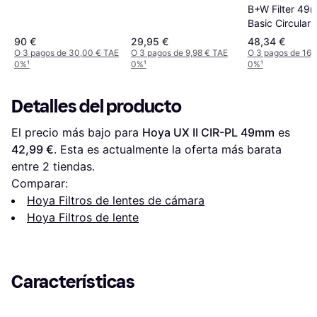
B+W Filter 49
Basic Circular
Polarizer MRC
90 €
29,95 €
48,34 €
O 3 pagos de 30,00 € TAE
O 3 pagos de 9,98 € TAE
O 3 pagos de 16,
0%
¹
0%
¹
0%
¹
Detalles del producto
El precio más bajo para 
Hoya UX II CIR-PL 49mm
 es 
42,99 €
. Esta es actualmente la oferta más barata 
entre 
2
 tiendas.
Comparar:
Hoya Filtros de lentes de cámara
Hoya Filtros de lente
Características