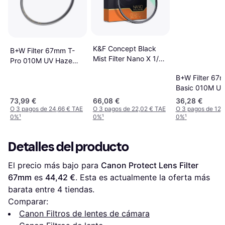
K&F Concept Black
B+W Filter 67mm T-
Mist Filter Nano X 1/4
Pro 010M UV Haze
67mm
MRC Nano
B+W Filter 67
Basic 010M U
MRC
73,99 €
66,08 €
36,28 €
O 3 pagos de 24,66 € TAE
O 3 pagos de 22,02 € TAE
O 3 pagos de 12,
0%
¹
0%
¹
0%
¹
Detalles del producto
El precio más bajo para 
Canon Protect Lens Filter 
67mm
 es 
44,42 €
. Esta es actualmente la oferta más 
barata entre 
4
 tiendas.
Comparar:
Canon Filtros de lentes de cámara