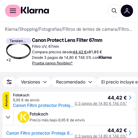
Comprar con Klarna
Para empresas
Klarna
/
Shopping
/
Fotografías
/
Filtros de lentes de cámara
/
Filtros de lente
Canon Protect Lens Filter 67mm
Tendencia
Filtro UV, 67mm
Compara precios desde
44,42 €
a
81,85 €
Desde 3 pagos de 14,80 € TAE 0% con
+
2
Prueba pagos flexibles*
Versiones
Recomendado
El precio incluye e
Fotokoch
Anuncio
44,42 €
9,95 € de envío
O 3 pagos de 14,80 € TAE 0%
¹
Canon Filtro protector Proteja 67 mm
Fotokoch
·
Precio más bajo
9,95 € de envío
44,42 €
Canon Filtro protector Proteja 67 mm
O 3 pagos de 14,80 € TAE 0%
¹