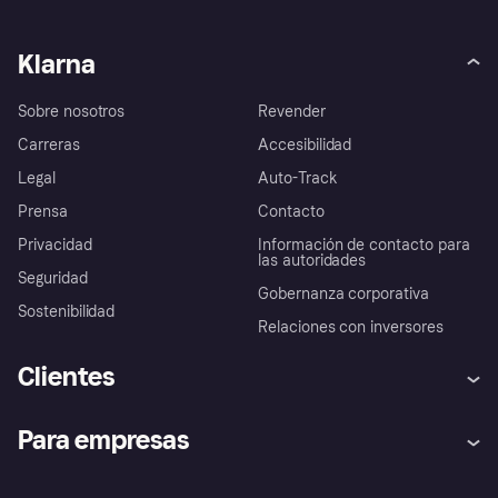
Klarna
Sobre nosotros
Revender
Carreras
Accesibilidad
Legal
Auto-Track
Prensa
Contacto
Privacidad
Información de contacto para
las autoridades
Seguridad
Gobernanza corporativa
Sostenibilidad
Relaciones con inversores
Clientes
Ayuda
Promesa de protección contra
Para empresas
el fraude
Inicio de sesión
Nuestra promesa
Asistencia al comerciante
Portal de desarrolladores
Klarna app