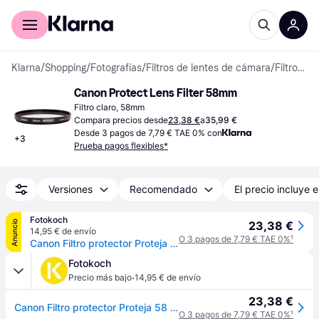
Comprar con Klarna
Para empresas
Klarna
/
Shopping
/
Fotografías
/
Filtros de lentes de cámara
/
Filtros de lente
Canon Protect Lens Filter 58mm
Filtro claro, 58mm
Compara precios desde
23,38 €
a
35,99 €
Desde 3 pagos de 7,79 € TAE 0% con
+
3
Prueba pagos flexibles*
Versiones
Recomendado
El precio incluye e
Fotokoch
Anuncio
23,38 €
14,95 € de envío
O 3 pagos de 7,79 € TAE 0%
¹
Canon Filtro protector Proteja 58 mm
Fotokoch
·
Precio más bajo
14,95 € de envío
23,38 €
Canon Filtro protector Proteja 58 mm
O 3 pagos de 7,79 € TAE 0%
¹