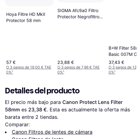
SIGMA Afc9a0 Filtro
Hoya Filtre HD MkII
Protector Negrofiltro
Protector 58 mm
Foto
B+W Filter 58
Basic 007M Cl
MRC
57 €
23,88 €
37,43 €
O 3 pagos de 19,00 € TAE
O 3 pagos de 7,96 € TAE
O 3 pagos de 12,
0%
¹
0%
¹
0%
¹
Detalles del producto
El precio más bajo para 
Canon Protect Lens Filter 
58mm
 es 
23,38 €
. Esta es actualmente la oferta más 
barata entre 
2
 tiendas.
Comparar:
Canon Filtros de lentes de cámara