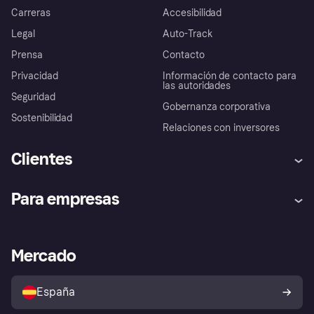
Carreras
Accesibilidad
Legal
Auto-Track
Prensa
Contacto
Privacidad
Información de contacto para
las autoridades
Seguridad
Gobernanza corporativa
Sostenibilidad
Relaciones con inversores
Clientes
Ayuda
Promesa de protección contra
Para empresas
el fraude
Inicio de sesión
Nuestra promesa
Asistencia al comerciante
Portal de desarrolladores
Klarna app
Bienestar financiero
Acceso empresas
Estado operativo
Mercado
Directorio de tiendas
Configuración de privacidad
Vende con Klarna
Plataformas y socios
Política de protección al
comprador de Klarna
Tu derecho de desistimiento
España
Reclamaciones